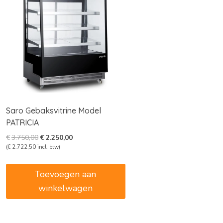
Saro Gebaksvitrine Model
PATRICIA
Oorspronkelijke
Huidige
€
3.750,00
€
2.250,00
prijs
prijs
(
€
2.722,50
incl. btw)
was:
is:
€3.750,00.
€2.250,00.
Toevoegen aan
winkelwagen