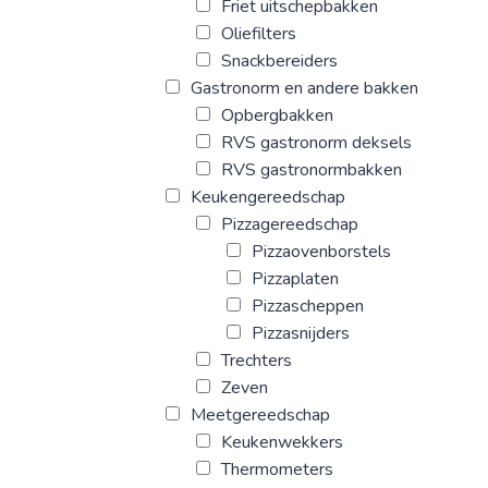
Friet uitschepbakken
Oliefilters
Snackbereiders
Gastronorm en andere bakken
Opbergbakken
RVS gastronorm deksels
RVS gastronormbakken
Keukengereedschap
Pizzagereedschap
Pizzaovenborstels
Pizzaplaten
Pizzascheppen
Pizzasnijders
Trechters
Zeven
Meetgereedschap
Keukenwekkers
Thermometers