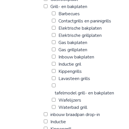
Grill- en bakplaten
Barbecues
Contactgrills en paninigrills
Elektrische bakplaten
Elektrische grillplaten
Gas bakplaten
Gas grillplaten
Inbouw bakplaten
Inductie gril
Kippengrills
Lavasteen grills
tafelmodel grill- en bakplaten
Wafelijzers
Waterbad grill
inbouw braadpan drop-in
Inductie
Kippengrill