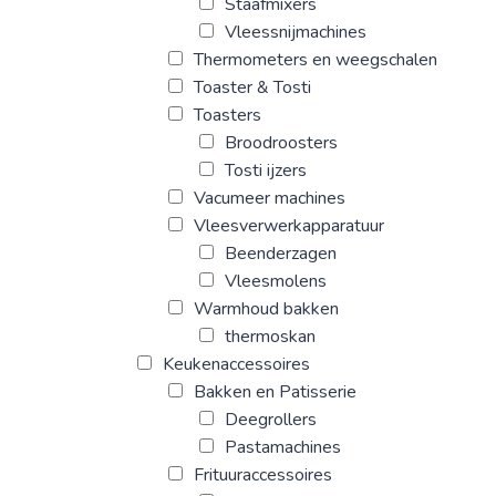
Staafmixers
Vleessnijmachines
Thermometers en weegschalen
Toaster & Tosti
Toasters
Broodroosters
Tosti ijzers
Vacumeer machines
Vleesverwerkapparatuur
Beenderzagen
Vleesmolens
Warmhoud bakken
thermoskan
Keukenaccessoires
Bakken en Patisserie
Deegrollers
Pastamachines
Frituuraccessoires