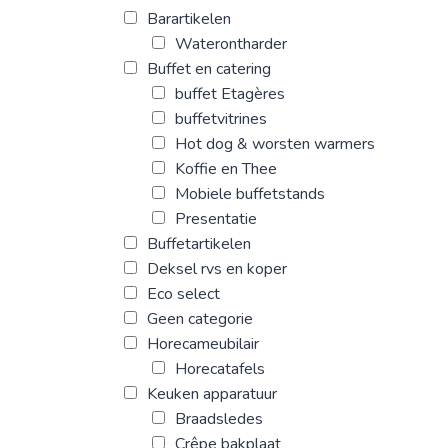
Barartikelen
Waterontharder
Buffet en catering
buffet Etagères
buffetvitrines
Hot dog & worsten warmers
Koffie en Thee
Mobiele buffetstands
Presentatie
Buffetartikelen
Deksel rvs en koper
Eco select
Geen categorie
Horecameubilair
Horecatafels
Keuken apparatuur
Braadsledes
Crêpe bakplaat