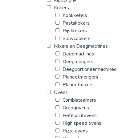
Kokers
Kookketels
Pastakokers
Rijstkokers
Slowcookers
Mixers en Deegmachines
Deegmachines
Deegmengers
Deegportioneermachines
Planeetmengers
Planeetmixers
Ovens
Combisteamers
Droogovens
Heteluchtovens
High speed ovens
Pizza ovens