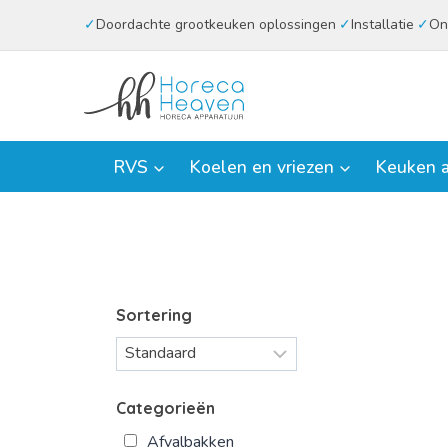
Doorgaan
Doordachte grootkeuken oplossingen
Installatie
On
naar
inhoud
RVS
Koelen en vriezen
Keuken a
Sortering
Categorieën
Afvalbakken