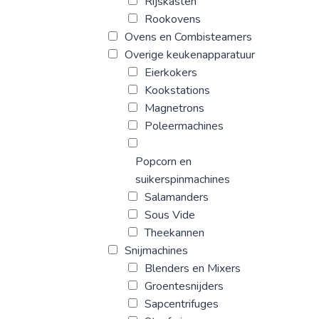
Rijskasten
Rookovens
Ovens en Combisteamers
Overige keukenapparatuur
Eierkokers
Kookstations
Magnetrons
Poleermachines
Popcorn en
suikerspinmachines
Salamanders
Sous Vide
Theekannen
Snijmachines
Blenders en Mixers
Groentesnijders
Sapcentrifuges