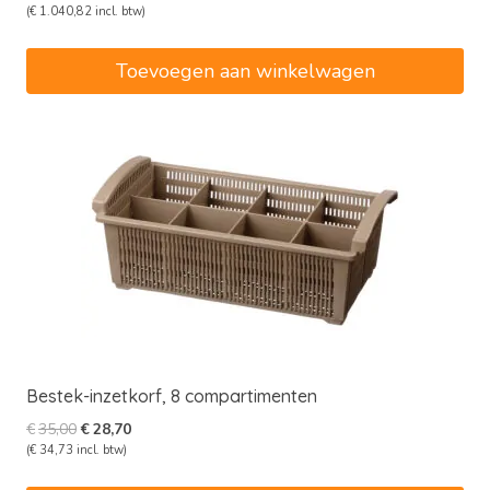
prijs
prijs
(
€
1.040,82
incl. btw)
was:
is:
€1.049,00.
€860,18.
Toevoegen aan winkelwagen
Bestek-inzetkorf, 8 compartimenten
Oorspronkelijke
Huidige
€
35,00
€
28,70
prijs
prijs
(
€
34,73
incl. btw)
was:
is: