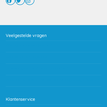
Facebook
Twitter
Instagram
Veelgestelde vragen
Wat zijn de verzendkosten?
Gebruik van kortingscode
Hoeveel garantie zit er op producten?
Waar kan ik terecht met een opmerking, vraag of klacht?
Kan ik leasen?
Klantenservice