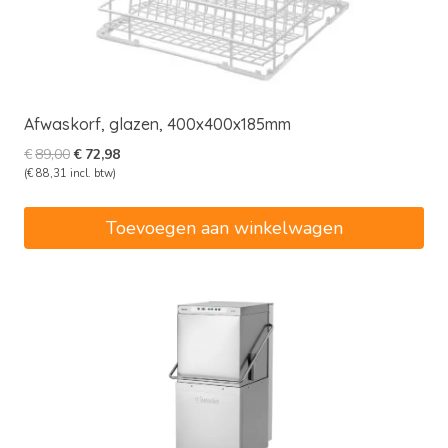
Afwaskorf, glazen, 400x400x185mm
Oorspronkelijke
Huidige
€
89,00
€
72,98
prijs
prijs
(
€
88,31
incl. btw)
was:
is:
€89,00.
€72,98.
Toevoegen aan winkelwagen