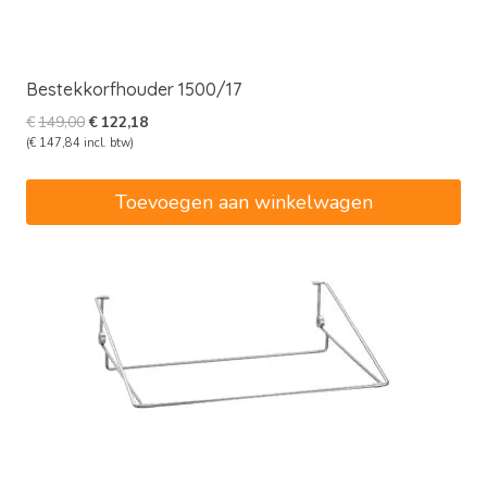
Bestekkorfhouder 1500/17
Oorspronkelijke
Huidige
€
149,00
€
122,18
prijs
prijs
(
€
147,84
incl. btw)
was:
is:
€149,00.
€122,18.
Toevoegen aan winkelwagen