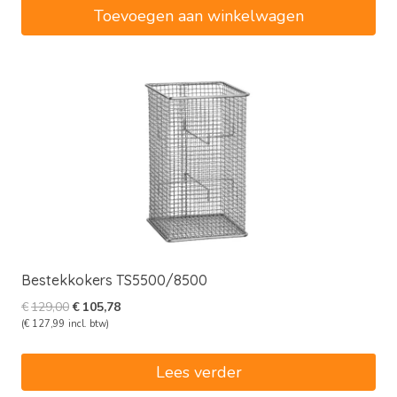
€35,00.
€28,70.
Toevoegen aan winkelwagen
Bestekkokers TS5500/8500
Oorspronkelijke
Huidige
€
129,00
€
105,78
prijs
prijs
(
€
127,99
incl. btw)
was:
is:
€129,00.
€105,78.
Lees verder