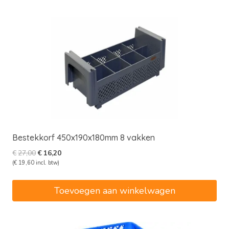
Bestekkorf 450x190x180mm 8 vakken
Oorspronkelijke
Huidige
€
27,00
€
16,20
prijs
prijs
(
€
19,60
incl. btw)
was:
is:
€27,00.
€16,20.
Toevoegen aan winkelwagen