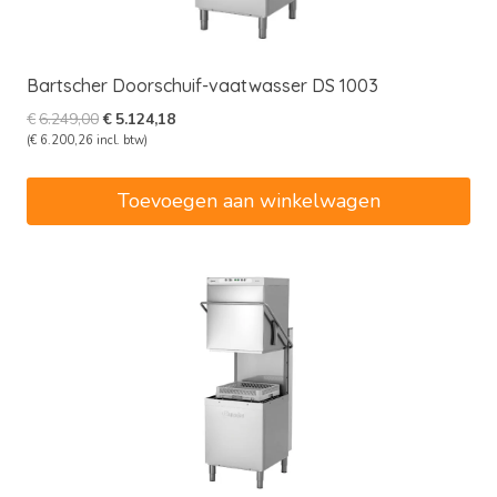
Bartscher Doorschuif-vaatwasser DS 1003
Oorspronkelijke
Huidige
€
6.249,00
€
5.124,18
prijs
prijs
(
€
6.200,26
incl. btw)
was:
is:
€6.249,00.
€5.124,18.
Toevoegen aan winkelwagen