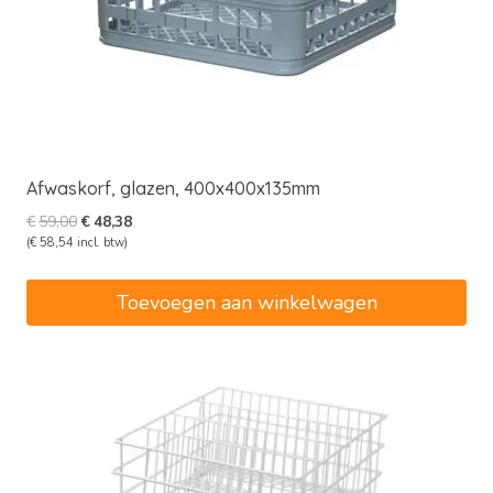
Afwaskorf, glazen, 400x400x135mm
Oorspronkelijke
Huidige
€
59,00
€
48,38
prijs
prijs
(
€
58,54
incl. btw)
was:
is:
€59,00.
€48,38.
Toevoegen aan winkelwagen