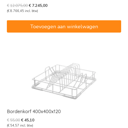
Oorspronkelijke
Huidige
€
12.075,00
€
7.245,00
prijs
prijs
(
€
8.766,45
incl. btw)
was:
is:
€12.075,00.
€7.245,00.
Toevoegen aan winkelwagen
Bordenkorf 400x400x120
Oorspronkelijke
Huidige
€
55,00
€
45,10
prijs
prijs
(
€
54,57
incl. btw)