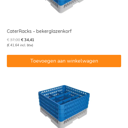
CaterRacks – bekerglazenkorf
Oorspronkelijke
Huidige
€
37,00
€
34,41
prijs
prijs
(
€
41,64
incl. btw)
was:
is:
€37,00.
€34,41.
Toevoegen aan winkelwagen