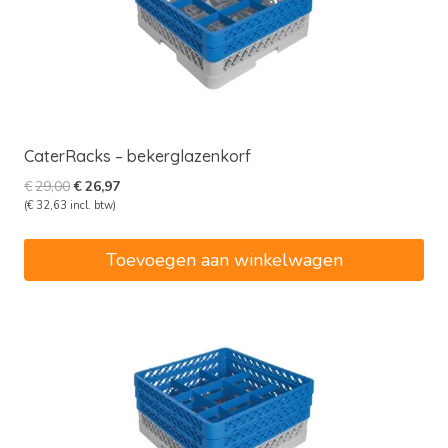
CaterRacks – bekerglazenkorf
Oorspronkelijke
Huidige
€
29,00
€
26,97
prijs
prijs
(
€
32,63
incl. btw)
was:
is:
€29,00.
€26,97.
Toevoegen aan winkelwagen