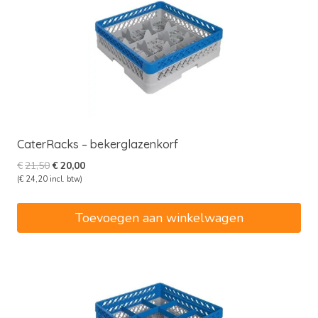
CaterRacks – bekerglazenkorf
Oorspronkelijke
Huidige
€
21,50
€
20,00
prijs
prijs
(
€
24,20
incl. btw)
was:
is:
€21,50.
€20,00.
Toevoegen aan winkelwagen