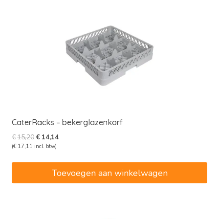
CaterRacks – bekerglazenkorf
Oorspronkelijke
Huidige
€
15,20
€
14,14
prijs
prijs
(
€
17,11
incl. btw)
was:
is:
€15,20.
€14,14.
Toevoegen aan winkelwagen