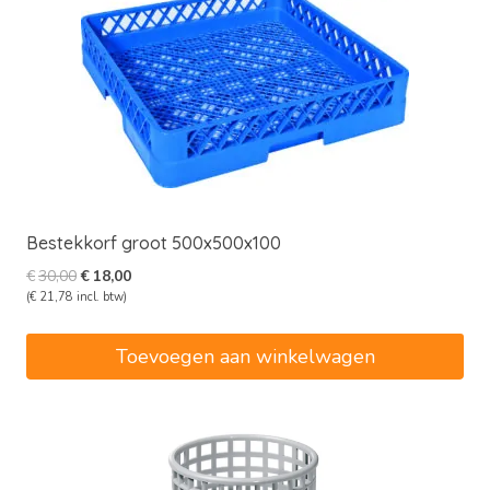
Bestekkorf groot 500x500x100
Oorspronkelijke
Huidige
€
30,00
€
18,00
prijs
prijs
(
€
21,78
incl. btw)
was:
is:
€30,00.
€18,00.
Toevoegen aan winkelwagen