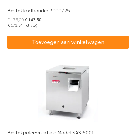
Bestekkorfhouder 3000/25
Oorspronkelijke
Huidige
€
175,00
€
143,50
prijs
prijs
(
€
173,64
incl. btw)
was:
is:
€175,00.
€143,50.
Toevoegen aan winkelwagen
Bestekpoleermachine Model SAS-5001