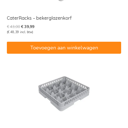
CaterRacks – bekerglazenkorf
Oorspronkelijke
Huidige
€
43,00
€
39,99
prijs
prijs
(
€
48,39
incl. btw)
was:
is:
€43,00.
€39,99.
Toevoegen aan winkelwagen