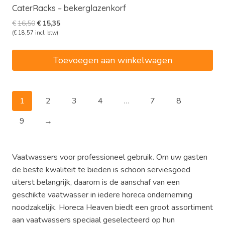
CaterRacks – bekerglazenkorf
Oorspronkelijke
Huidige
€
16,50
€
15,35
prijs
prijs
(
€
18,57
incl. btw)
was:
is:
€16,50.
€15,35.
Toevoegen aan winkelwagen
1
2
3
4
…
7
8
9
→
Vaatwassers voor professioneel gebruik. Om uw gasten
de beste kwaliteit te bieden is schoon serviesgoed
uiterst belangrijk, daarom is de aanschaf van een
geschikte vaatwasser in iedere horeca onderneming
noodzakelijk. Horeca Heaven biedt een groot assortiment
aan vaatwassers speciaal geselecteerd op hun