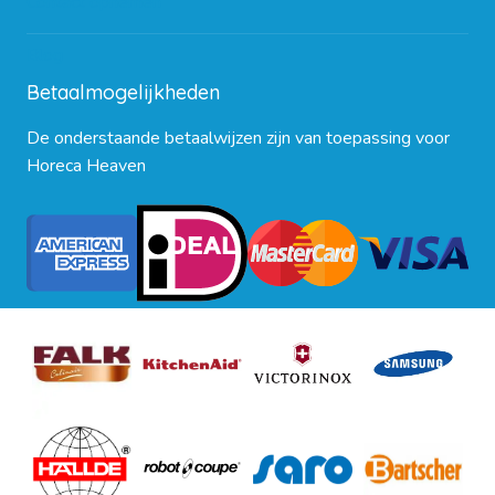
Contact opnemen
Blog
Betaalmogelijkheden
De onderstaande betaalwijzen zijn van toepassing voor
Horeca Heaven