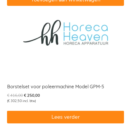
Borstelset voor poleermachine Model GPM-5
Oorspronkelijke
Huidige
€
416,00
€
250,00
prijs
prijs
(
€
302,50
incl. btw)
was:
is:
€416,00.
€250,00.
Lees verder