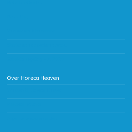
Betaalmethodes
Bestelling
Verzending & bezorging
Storingen en goederen retour
Subsidie regeling EIA 2020
Over Horeca Heaven
Werken bij Horeca Heaven
Partners en links
Algemene voorwaarden