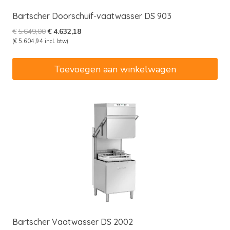
Bartscher Doorschuif-vaatwasser DS 903
Oorspronkelijke
Huidige
€
5.649,00
€
4.632,18
prijs
prijs
(
€
5.604,94
incl. btw)
was:
is:
€5.649,00.
€4.632,18.
Toevoegen aan winkelwagen
Bartscher Vaatwasser DS 2002