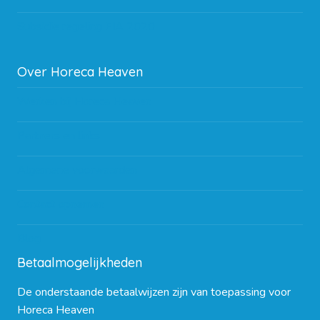
Subsidie regeling EIA 2020
Over Horeca Heaven
Werken bij Horeca Heaven
Partners en links
Algemene voorwaarden
Contact opnemen
Blog
Betaalmogelijkheden
De onderstaande betaalwijzen zijn van toepassing voor
Horeca Heaven