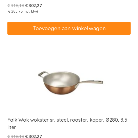
Oorspronkelijke
Huidige
€
318,18
€
302,27
prijs
prijs
(
€
365,75
incl. btw)
was:
is:
€318,18.
€302,27.
Toevoegen aan winkelwagen
Falk Wok wokster sr, steel, rooster, koper, Ø280, 3,5
liter
Oorspronkelijke
Huidige
€
318,18
€
302,27