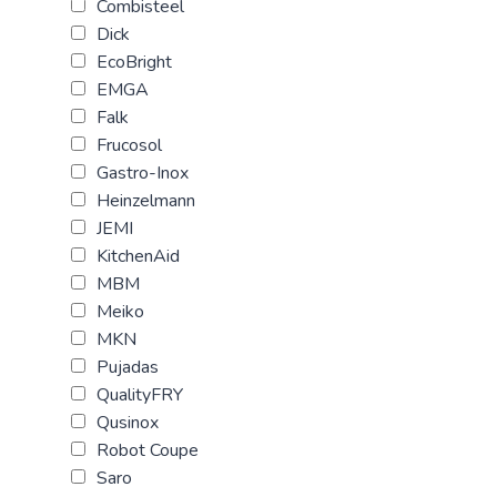
Combisteel
Dick
EcoBright
EMGA
Falk
Frucosol
Gastro-Inox
Heinzelmann
JEMI
KitchenAid
MBM
Meiko
MKN
Pujadas
QualityFRY
Qusinox
Robot Coupe
Saro