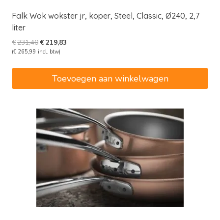
Falk Wok wokster jr, koper, Steel, Classic, Ø240, 2,7
liter
Oorspronkelijke
Huidige
€
231,40
€
219,83
prijs
prijs
(
€
265,99
incl. btw)
was:
is:
€231,40.
€219,83.
Toevoegen aan winkelwagen