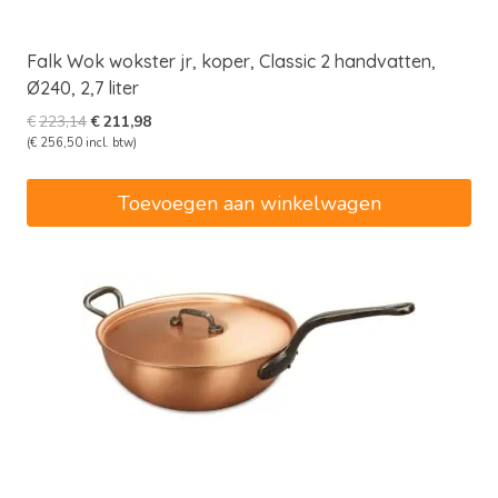
Falk Wok wokster jr, koper, Classic 2 handvatten,
Ø240, 2,7 liter
Oorspronkelijke
Huidige
€
223,14
€
211,98
prijs
prijs
(
€
256,50
incl. btw)
was:
is:
€223,14.
€211,98.
Toevoegen aan winkelwagen