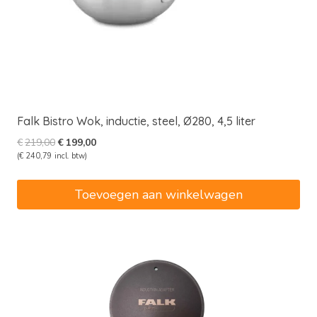
Falk Bistro Wok, inductie, steel, Ø280, 4,5 liter
Oorspronkelijke
Huidige
€
219,00
€
199,00
prijs
prijs
(
€
240,79
incl. btw)
was:
is:
€219,00.
€199,00.
Toevoegen aan winkelwagen