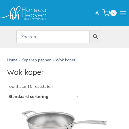
Doorgaan
naar
0
inhoud
Home
»
Koperen pannen
»
Wok koper
Wok koper
Toont alle 10 resultaten