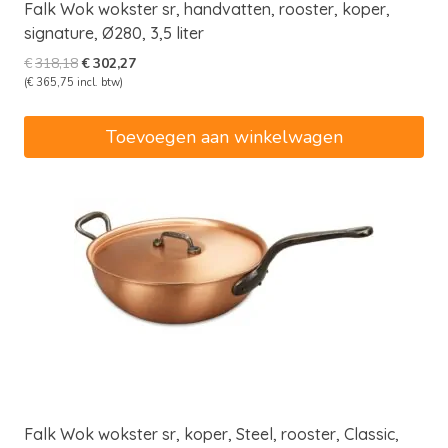
Falk Wok wokster sr, handvatten, rooster, koper,
signature, Ø280, 3,5 liter
Oorspronkelijke
Huidige
€
318,18
€
302,27
prijs
prijs
(
€
365,75
incl. btw)
was:
is:
€318,18.
€302,27.
Toevoegen aan winkelwagen
Falk Wok wokster sr, koper, Steel, rooster, Classic,