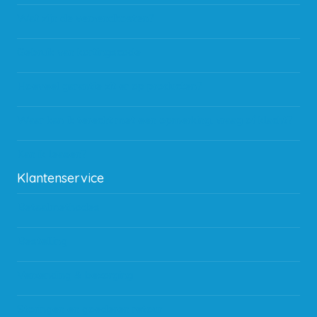
Wat zijn de verzendkosten?
Gebruik van kortingscode
Hoeveel garantie zit er op producten?
Waar kan ik terecht met een opmerking, vraag of klacht?
Kan ik leasen?
Klantenservice
Betaalmethodes
Bestelling
Verzending & bezorging
Storingen en goederen retour