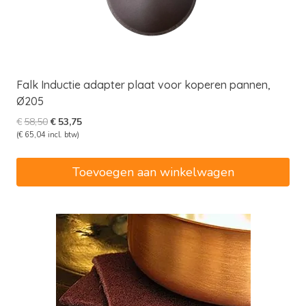
Falk Inductie adapter plaat voor koperen pannen,
Ø205
Oorspronkelijke
Huidige
€
58,50
€
53,75
prijs
prijs
(
€
65,04
incl. btw)
was:
is:
€58,50.
€53,75.
Toevoegen aan winkelwagen