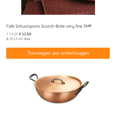
Falk Schuurspons Scotch-Brite very fine 3M®
Oorspronkelijke
Huidige
€
15,00
€
12,50
prijs
prijs
(
€
15,13
incl. btw)
was:
is:
€15,00.
€12,50.
Toevoegen aan winkelwagen