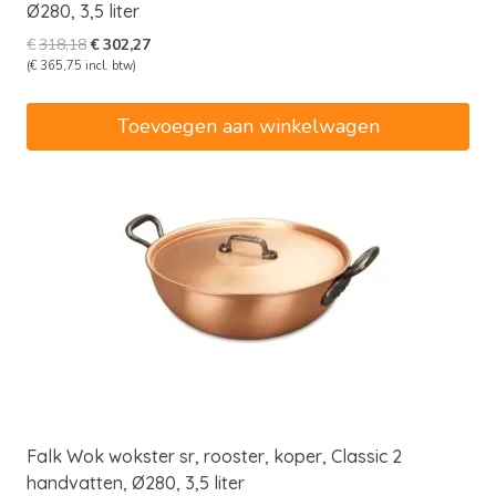
Ø280, 3,5 liter
Oorspronkelijke
Huidige
€
318,18
€
302,27
prijs
prijs
(
€
365,75
incl. btw)
was:
is:
€318,18.
€302,27.
Toevoegen aan winkelwagen
Falk Wok wokster sr, rooster, koper, Classic 2
handvatten, Ø280, 3,5 liter