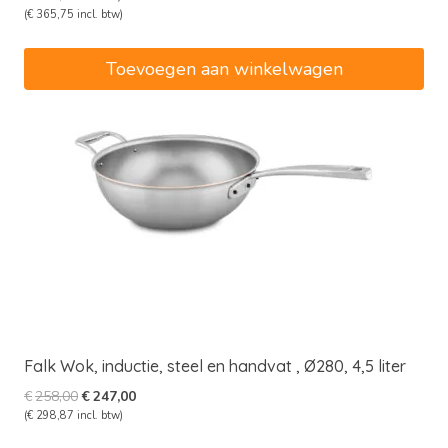
prijs
prijs
(
€
365,75
incl. btw)
was:
is:
€318,18.
€302,27.
Toevoegen aan winkelwagen
Falk Wok, inductie, steel en handvat , Ø280, 4,5 liter
Oorspronkelijke
Huidige
€
258,00
€
247,00
prijs
prijs
(
€
298,87
incl. btw)
was:
is: