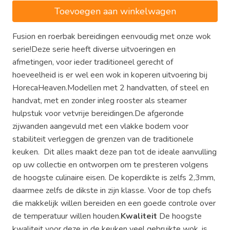
€258,00.
€247,00.
Toevoegen aan winkelwagen
Fusion en roerbak bereidingen eenvoudig met onze wok
serie!Deze serie heeft diverse uitvoeringen en
afmetingen, voor ieder traditioneel gerecht of
hoeveelheid is er wel een wok in koperen uitvoering bij
HorecaHeaven.Modellen met 2 handvatten, of steel en
handvat, met en zonder inleg rooster als steamer
hulpstuk voor vetvrije bereidingen.De afgeronde
zijwanden aangevuld met een vlakke bodem voor
stabiliteit verleggen de grenzen van de traditionele
keuken. Dit alles maakt deze pan tot de ideale aanvulling
op uw collectie en ontworpen om te presteren volgens
de hoogste culinaire eisen. De koperdikte is zelfs 2,3mm,
daarmee zelfs de dikste in zijn klasse. Voor de top chefs
die makkelijk willen bereiden en een goede controle over
de temperatuur willen houden.
Kwaliteit
De hoogste
kwaliteit voor deze in de keuken veel gebruikte wok, is