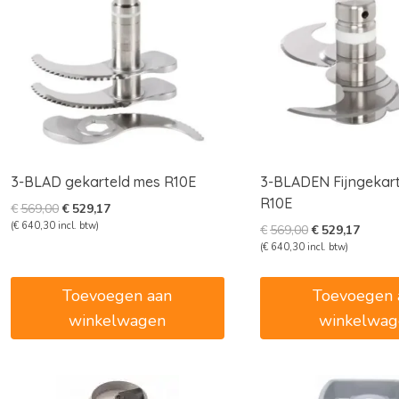
3-BLAD gekarteld mes R10E
3-BLADEN Fijngekar
R10E
Oorspronkelijke
Huidige
€
569,00
€
529,17
prijs
prijs
(
€
640,30
incl. btw)
Oorspronkelijk
Huidig
€
569,00
€
529,17
was:
is:
prijs
prijs
(
€
640,30
incl. btw)
€569,00.
€529,17.
was:
is:
€569,00.
€529,1
Toevoegen aan
Toevoegen 
winkelwagen
winkelwag