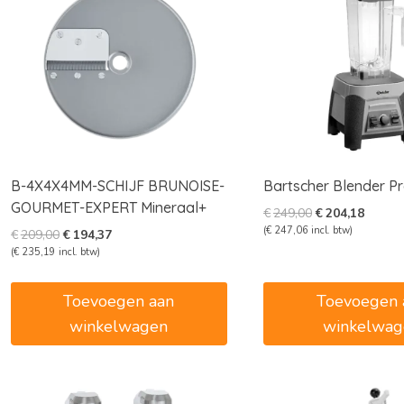
B-4X4X4MM-SCHIJF BRUNOISE-
Bartscher Blender Pr
GOURMET-EXPERT Mineraal+
Oorspronkelijk
Huidig
€
249,00
€
204,18
prijs
prijs
(
€
247,06
incl. btw)
Oorspronkelijke
Huidige
€
209,00
€
194,37
was:
is:
prijs
prijs
(
€
235,19
incl. btw)
€249,00.
€204,1
was:
is:
€209,00.
€194,37.
Toevoegen aan
Toevoegen 
winkelwagen
winkelwag