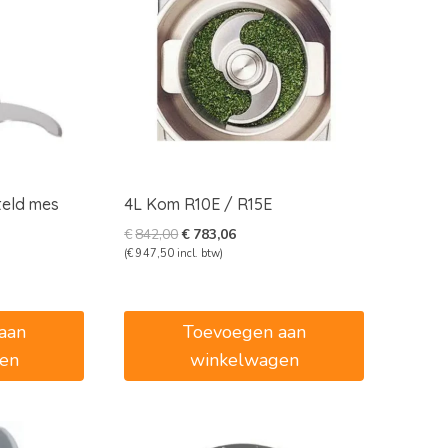
teld mes
4L Kom R10E / R15E
Oorspronkelijke
Huidige
€
842,00
€
783,06
prijs
prijs
(
€
947,50
incl. btw)
e
e
was:
is:
€842,00.
€783,06.
7.
aan
Toevoegen aan
en
winkelwagen