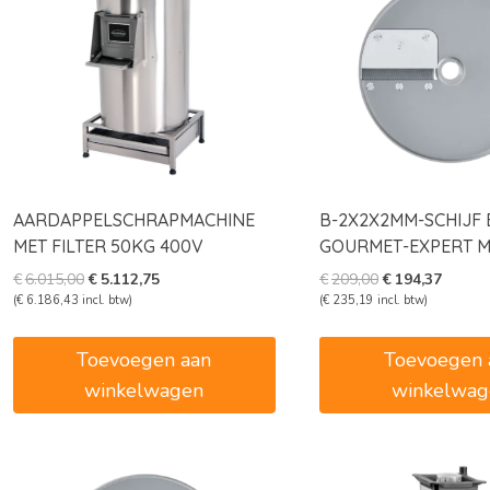
AARDAPPELSCHRAPMACHINE
B-2X2X2MM-SCHIJF 
MET FILTER 50KG 400V
GOURMET-EXPERT Mi
Oorspronkelijke
Huidige
Oorspronkelijk
Huidig
€
6.015,00
€
5.112,75
€
209,00
€
194,37
prijs
prijs
prijs
prijs
(
€
6.186,43
incl. btw)
(
€
235,19
incl. btw)
was:
is:
was:
is:
€6.015,00.
€5.112,75.
€209,00.
€194,3
Toevoegen aan
Toevoegen 
winkelwagen
winkelwag