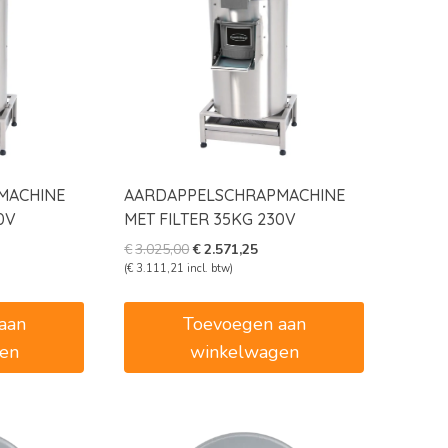
MACHINE
AARDAPPELSCHRAPMACHINE
0V
MET FILTER 35KG 230V
ke
dige
Oorspronkelijke
Huidige
€
3.025,00
€
2.571,25
s
prijs
prijs
(
€
3.111,21
incl. btw)
was:
is:
324,75.
€3.025,00.
€2.571,25.
aan
Toevoegen aan
en
winkelwagen