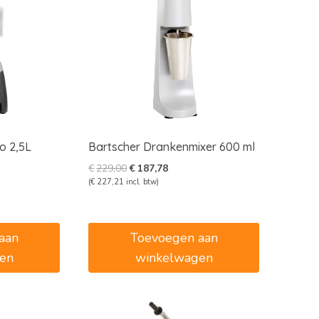
o 2,5L
Bartscher Drankenmixer 600 ml
e
e
Oorspronkelijke
Huidige
€
229,00
€
187,78
prijs
prijs
(
€
227,21
incl. btw)
was:
is:
8.
€229,00.
€187,78.
aan
Toevoegen aan
en
winkelwagen