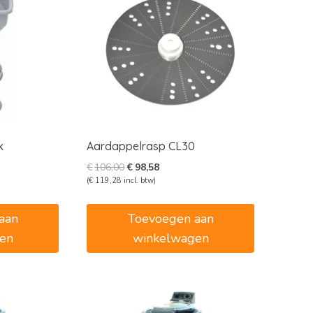
k
Aardappelrasp CL30
e
e
Oorspronkelijke
Huidige
€
106,00
€
98,58
prijs
prijs
(
€
119,28
incl. btw)
was:
is:
7.
€106,00.
€98,58.
aan
Toevoegen aan
en
winkelwagen