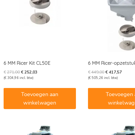
6 MM Ricer Kit CL50E
6 MM Ricer-opzetstu
Oorspronkelijke
Huidige
Oorspronkelijk
Huidig
€
271,00
€
252,03
€
449,00
€
417,57
prijs
prijs
prijs
prijs
(
€
304,96
incl. btw)
(
€
505,26
incl. btw)
was:
is:
was:
is:
€271,00.
€252,03.
€449,00.
€417,5
Toevoegen aan
Toevoegen 
winkelwagen
winkelwag