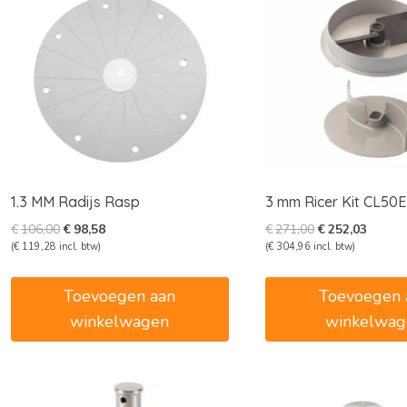
1.3 MM Radijs Rasp
3 mm Ricer Kit CL50E
Oorspronkelijke
Huidige
Oorspronkelijk
Huidig
€
106,00
€
98,58
€
271,00
€
252,03
prijs
prijs
prijs
prijs
(
€
119,28
incl. btw)
(
€
304,96
incl. btw)
was:
is:
was:
is:
€106,00.
€98,58.
€271,00.
€252,0
Toevoegen aan
Toevoegen 
winkelwagen
winkelwag