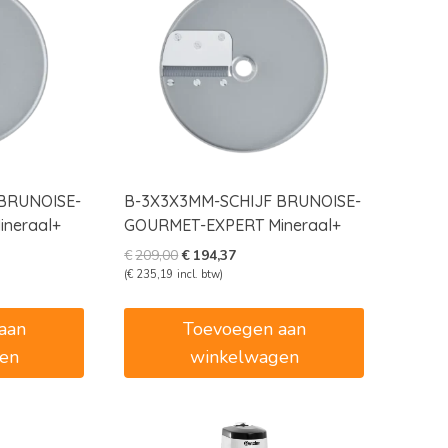
BRUNOISE-
B-3X3X3MM-SCHIJF BRUNOISE-
neraal+
GOURMET-EXPERT Mineraal+
e
e
Oorspronkelijke
Huidige
€
209,00
€
194,37
prijs
prijs
(
€
235,19
incl. btw)
was:
is:
7.
€209,00.
€194,37.
aan
Toevoegen aan
en
winkelwagen