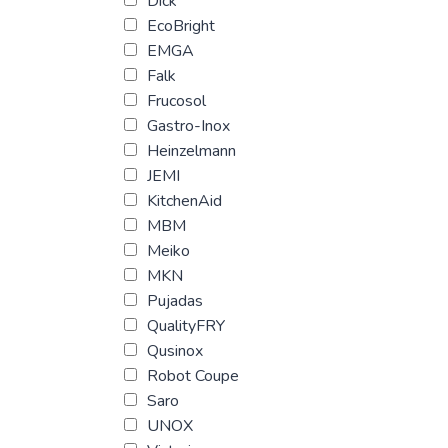
Dick
EcoBright
EMGA
Falk
Frucosol
Gastro-Inox
Heinzelmann
JEMI
KitchenAid
MBM
Meiko
MKN
Pujadas
QualityFRY
Qusinox
Robot Coupe
Saro
UNOX