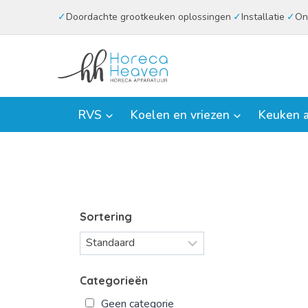
Doorgaan
Doordachte grootkeuken oplossingen
Installatie
On
naar
inhoud
RVS
Koelen en vriezen
Keuken a
Sortering
Categorieën
Geen categorie