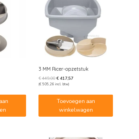
3 MM Ricer-opzetstuk
e
e
Oorspronkelijke
Huidige
€
449,00
€
417,57
prijs
prijs
(
€
505,26
incl. btw)
was:
is:
3.
€449,00.
€417,57.
aan
Toevoegen aan
en
winkelwagen