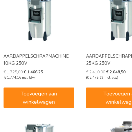
AARDAPPELSCHRAPMACHINE
AARDAPPELSCHRAP
10KG 230V
25KG 230V
Oorspronkelijke
Huidige
Oorspronkelij
Hui
€
1.725,00
€
1.466,25
€
2.410,00
€
2.048,50
prijs
prijs
prijs
prij
(
€
1.774,16
incl. btw)
(
€
2.478,69
incl. btw)
was:
is:
was:
is:
€1.725,00.
€1.466,25.
€2.410,00.
€2.
Toevoegen aan
Toevoegen 
winkelwagen
winkelwag