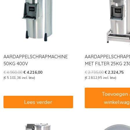
AARDAPPELSCHRAPMACHINE
AARDAPPELSCHRAP
50KG 400V
MET FILTER 25KG 23
Oorspronkelijke
Huidige
Oorspronkelij
Hui
€
4.960,00
€
4.216,00
€
2.735,00
€
2.324,75
prijs
prijs
prijs
prij
(
€
5.101,36
incl. btw)
(
€
2.812,95
incl. btw)
was:
is:
was:
is:
€4.960,00.
€4.216,00.
€2.735,00.
€2.
Toevoegen 
Lees verder
winkelwag