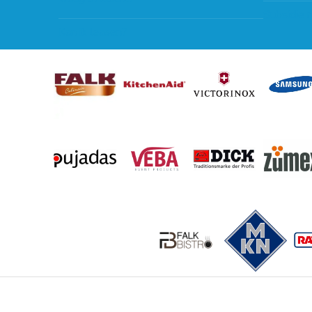
Subsidie 
Kan ik leasen?