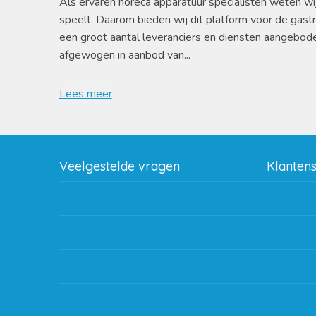
Als ervaren horeca apparatuur specialisten weten wi
speelt. Daarom bieden wij dit platform voor de gast
een groot aantal leveranciers en diensten aangebod
afgewogen in aanbod van...
Lees meer
Veelgestelde vragen
Klanten
Wat zijn de verzendkosten?
Betaalme
Gebruik van kortingscode
Bestellin
Hoeveel garantie zit er op producten?
Verzendin
Waar kan ik terecht met een opmerking,
Storingen
vraag of klacht?