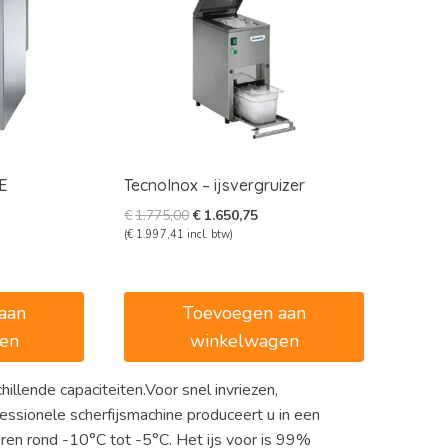
E
TecnoInox – ijsvergruizer
Oorspronkelijke
Huidige
€
1.775,00
€
1.650,75
prijs
prijs
(
€
1.997,41
incl. btw)
ke
dige
was:
is:
s
€1.775,00.
€1.650,75.
544,50.
aan
Toevoegen aan
en
winkelwagen
illende capaciteiten.Voor snel invriezen,
essionele scherfijsmachine produceert u in een
uren rond -10°C tot -5°C. Het ijs voor is 99%