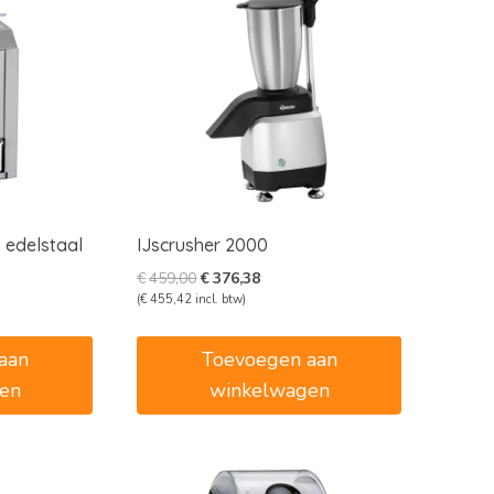
, edelstaal
IJscrusher 2000
e
e
Oorspronkelijke
Huidige
€
459,00
€
376,38
prijs
prijs
(
€
455,42
incl. btw)
was:
is:
8.
€459,00.
€376,38.
aan
Toevoegen aan
en
winkelwagen