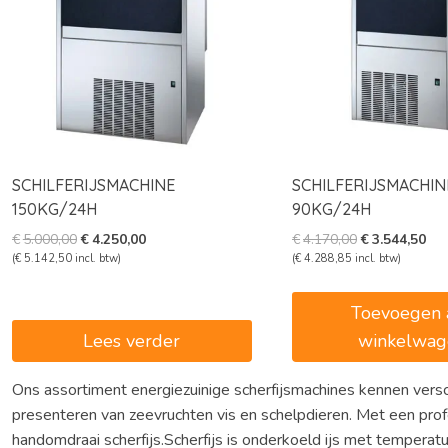
SCHILFERIJSMACHINE
SCHILFERIJSMACHIN
150KG/24H
90KG/24H
Oorspronkelijke
Huidige
Oorspronkelij
Hui
€
5.000,00
€
4.250,00
€
4.170,00
€
3.544,50
prijs
prijs
prijs
prij
(
€
5.142,50
incl. btw)
(
€
4.288,85
incl. btw)
was:
is:
was:
is:
€5.000,00.
€4.250,00.
€4.170,00.
€3.
Toevoegen 
Lees verder
winkelwag
Ons assortiment energiezuinige scherfijsmachines kennen versch
presenteren van zeevruchten vis en schelpdieren. Met een prof
handomdraai scherfijs.Scherfijs is onderkoeld ijs met temperat