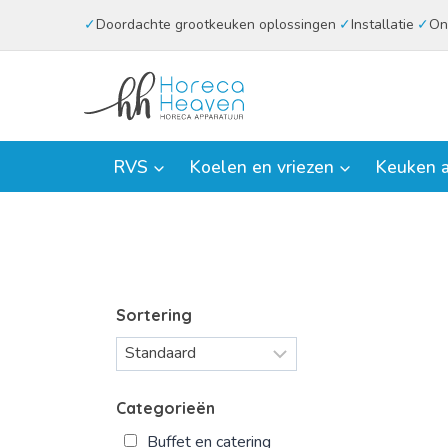
Doorgaan
Doordachte grootkeuken oplossingen
Installatie
On
naar
inhoud
RVS
Koelen en vriezen
Keuken a
Sortering
Categorieën
Buffet en catering