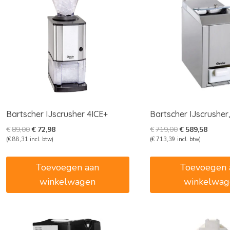
Bartscher IJscrusher 4ICE+
Bartscher IJscrusher
Oorspronkelijke
Huidige
Oorspronkelijk
Huidig
€
89,00
€
72,98
€
719,00
€
589,58
prijs
prijs
prijs
prijs
(
€
88,31
incl. btw)
(
€
713,39
incl. btw)
was:
is:
was:
is:
€89,00.
€72,98.
€719,00.
€589,5
Toevoegen aan
Toevoegen 
winkelwagen
winkelwag