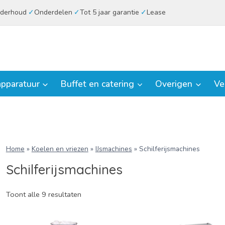
derhoud
Onderdelen
Tot 5 jaar garantie
Lease
pparatuur
Buffet en catering
Overigen
Ve
Home
»
Koelen en vriezen
»
IJsmachines
»
Schilferijsmachines
Schilferijsmachines
Toont alle 9 resultaten