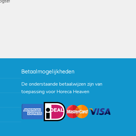
ogte!
Betaalmogelijkheden
De onderstaande betaalwijzen zijn van
toepassing voor Horeca Heaven