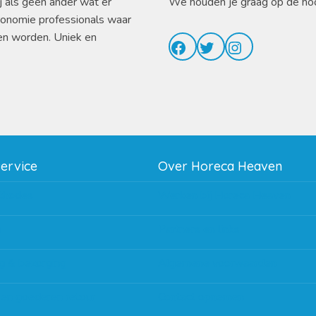
j als geen ander wat er
We houden je graag op de ho
ronomie professionals waar
en worden. Uniek en
Facebook
Twitter
Instagram
service
Over Horeca Heaven
thodes
Werken bij Horeca Heaven
g
Partners en links
g & bezorging
Algemene voorwaarden
 en goederen retour
Contact opnemen