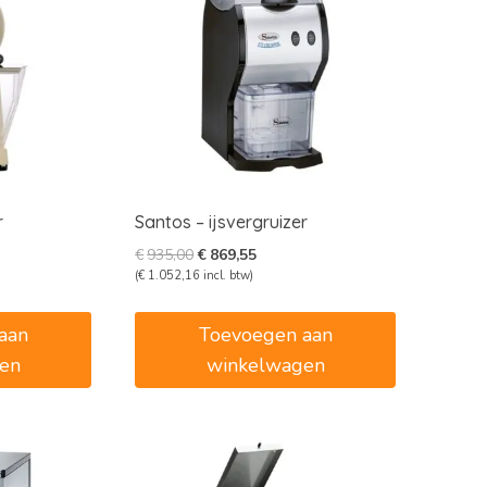
r
Santos – ijsvergruizer
e
e
Oorspronkelijke
Huidige
€
935,00
€
869,55
prijs
prijs
(
€
1.052,16
incl. btw)
was:
is:
5.
€935,00.
€869,55.
aan
Toevoegen aan
en
winkelwagen