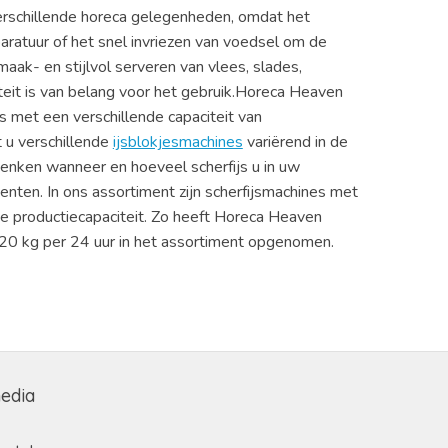
 verschillende horeca gelegenheden, omdat het
ratuur of het snel invriezen van voedsel om de
aak- en stijlvol serveren van vlees, slades,
citeit is van belang voor het gebruik.Horeca Heaven
s met een verschillende capaciteit van
 u verschillende
ijsblokjesmachines
variërend in de
denken wanneer en hoeveel scherfijs u in uw
ten. In ons assortiment zijn scherfijsmachines met
de productiecapaciteit. Zo heeft Horeca Heaven
120 kg per 24 uur in het assortiment opgenomen.
media