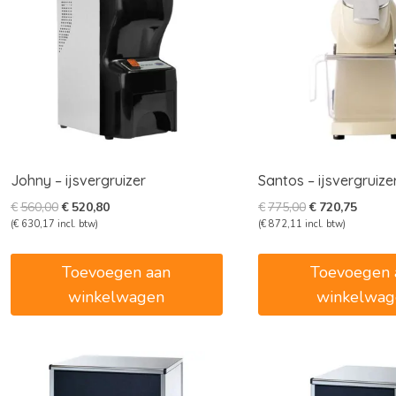
Johny – ijsvergruizer
Santos – ijsvergruize
Oorspronkelijke
Huidige
Oorspronkelijk
Huidig
€
560,00
€
520,80
€
775,00
€
720,75
prijs
prijs
prijs
prijs
(
€
630,17
incl. btw)
(
€
872,11
incl. btw)
was:
is:
was:
is:
€560,00.
€520,80.
€775,00.
€720,7
Toevoegen aan
Toevoegen 
winkelwagen
winkelwag