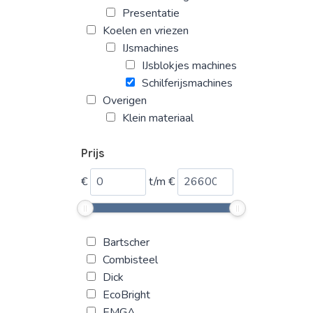
Presentatie
Koelen en vriezen
IJsmachines
IJsblokjes machines
Schilferijsmachines
Overigen
Klein materiaal
Prijs
€
t/m
€
Bartscher
Combisteel
Dick
EcoBright
EMGA