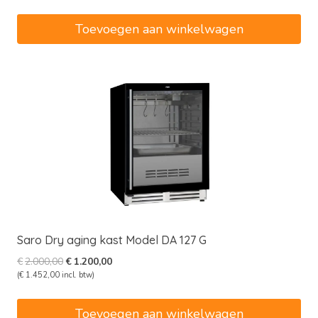
was:
is:
€4.585,00.
€2.751,00.
Toevoegen aan winkelwagen
Saro Dry aging kast Model DA 127 G
Oorspronkelijke
Huidige
€
2.000,00
€
1.200,00
prijs
prijs
(
€
1.452,00
incl. btw)
was:
is:
€2.000,00.
€1.200,00.
Toevoegen aan winkelwagen