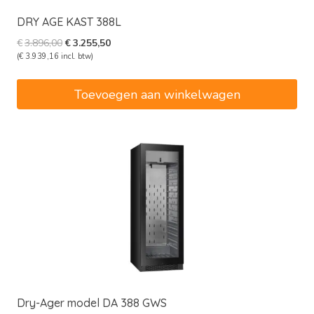
DRY AGE KAST 388L
Oorspronkelijke
Huidige
€
3.896,00
€
3.255,50
prijs
prijs
(
€
3.939,16
incl. btw)
was:
is:
€3.896,00.
€3.255,50.
Toevoegen aan winkelwagen
Dry-Ager model DA 388 GWS