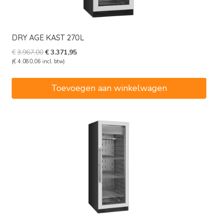
DRY AGE KAST 270L
Oorspronkelijke
Huidige
€
3.967,00
€
3.371,95
prijs
prijs
(
€
4.080,06
incl. btw)
was:
is:
€3.967,00.
€3.371,95.
Toevoegen aan winkelwagen