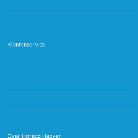
Hoeveel garantie zit er op producten?
Waar kan ik terecht met een opmerking, vraag of klacht?
Kan ik leasen?
Klantenservice
Betaalmethodes
Bestelling
Verzending & bezorging
Storingen en goederen retour
Subsidie regeling EIA 2020
Over Horeca Heaven