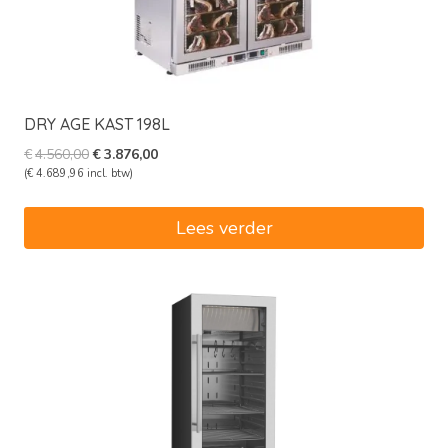
DRY AGE KAST 198L
Oorspronkelijke
Huidige
€
4.560,00
€
3.876,00
prijs
prijs
(
€
4.689,96
incl. btw)
was:
is:
€4.560,00.
€3.876,00.
Lees verder