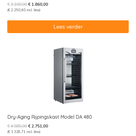
Oorspronkelijke
Huidige
€
3.100,00
€
1.860,00
prijs
prijs
(
€
2.250,60
incl. btw)
was:
is:
€3.100,00.
€1.860,00.
Lees verder
Dry-Aging Rijpingskast Model DA 480
Oorspronkelijke
Huidige
€
4.585,00
€
2.751,00
prijs
prijs
(
€
3.328,71
incl. btw)