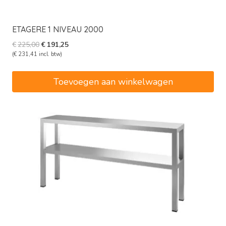
ETAGERE 1 NIVEAU 2000
Oorspronkelijke
Huidige
€
225,00
€
191,25
prijs
prijs
(
€
231,41
incl. btw)
was:
is:
€225,00.
€191,25.
Toevoegen aan winkelwagen