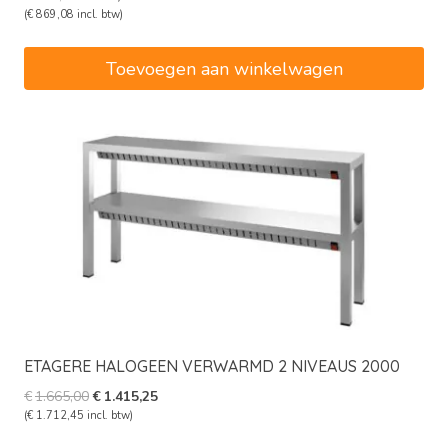
prijs
prijs
(
€
869,08
incl. btw)
was:
is:
€845,00.
€718,25.
Toevoegen aan winkelwagen
ETAGERE HALOGEEN VERWARMD 2 NIVEAUS 2000
Oorspronkelijke
Huidige
€
1.665,00
€
1.415,25
prijs
prijs
(
€
1.712,45
incl. btw)
was:
is: