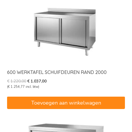
600 WERKTAFEL SCHUIFDEUREN RAND 2000
Oorspronkelijke
Huidige
€
1.220,00
€
1.037,00
prijs
prijs
(
€
1.254,77
incl. btw)
was:
is:
€1.220,00.
€1.037,00.
Toevoegen aan winkelwagen