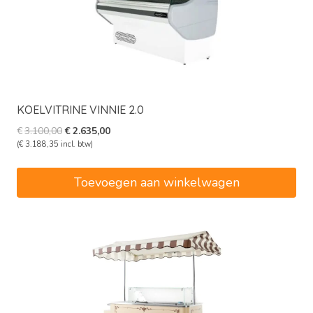
KOELVITRINE VINNIE 2.0
Oorspronkelijke
Huidige
€
3.100,00
€
2.635,00
prijs
prijs
(
€
3.188,35
incl. btw)
was:
is:
€3.100,00.
€2.635,00.
Toevoegen aan winkelwagen