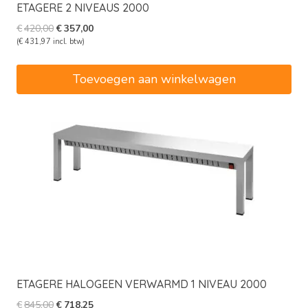
ETAGERE 2 NIVEAUS 2000
Oorspronkelijke
Huidige
€
420,00
€
357,00
prijs
prijs
(
€
431,97
incl. btw)
was:
is:
€420,00.
€357,00.
Toevoegen aan winkelwagen
ETAGERE HALOGEEN VERWARMD 1 NIVEAU 2000
Oorspronkelijke
Huidige
€
845,00
€
718,25