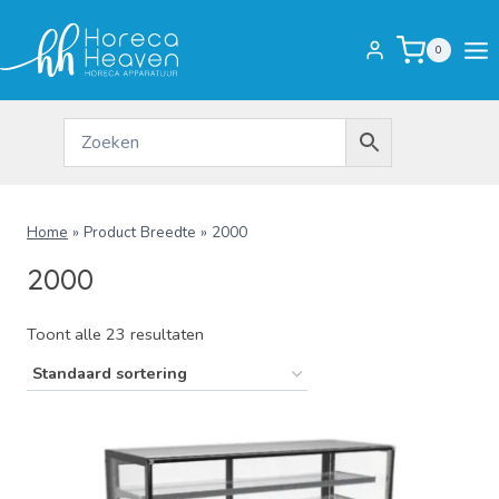
Doorgaan
naar
0
inhoud
Home
»
Product Breedte
»
2000
2000
Toont alle 23 resultaten