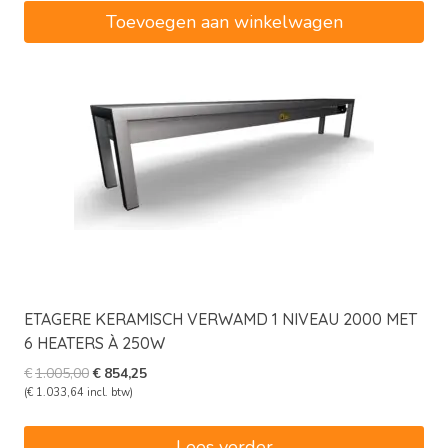
€1.665,00.
€1.415,25.
Toevoegen aan winkelwagen
ETAGERE KERAMISCH VERWAMD 1 NIVEAU 2000 MET
6 HEATERS À 250W
Oorspronkelijke
Huidige
€
1.005,00
€
854,25
prijs
prijs
(
€
1.033,64
incl. btw)
was:
is:
€1.005,00.
€854,25.
Lees verder