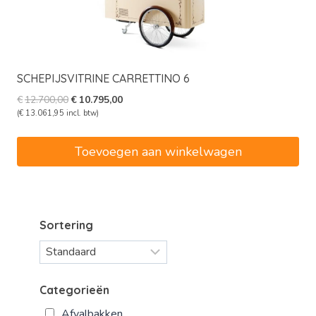
SCHEPIJSVITRINE CARRETTINO 6
Oorspronkelijke
Huidige
€
12.700,00
€
10.795,00
prijs
prijs
(
€
13.061,95
incl. btw)
was:
is:
€12.700,00.
€10.795,00.
Toevoegen aan winkelwagen
Sortering
Categorieën
Afvalbakken