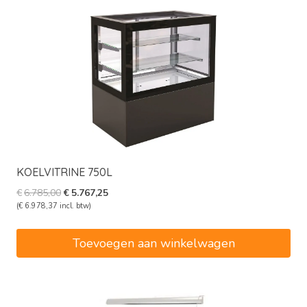
KOELVITRINE 750L
Oorspronkelijke
Huidige
€
6.785,00
€
5.767,25
prijs
prijs
(
€
6.978,37
incl. btw)
was:
is:
€6.785,00.
€5.767,25.
Toevoegen aan winkelwagen