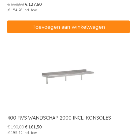
Oorspronkelijke
Huidige
€
150,00
€
127,50
prijs
prijs
(
€
154,28
incl. btw)
was:
is:
€150,00.
€127,50.
Toevoegen aan winkelwagen
400 RVS WANDSCHAP 2000 INCL. KONSOLES
Oorspronkelijke
Huidige
€
190,00
€
161,50
prijs
prijs
(
€
195,42
incl. btw)