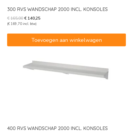
300 RVS WANDSCHAP 2000 INCL. KONSOLES
Oorspronkelijke
Huidige
€
165,00
€
140,25
prijs
prijs
(
€
169,70
incl. btw)
was:
is:
€165,00.
€140,25.
Toevoegen aan winkelwagen
400 RVS WANDSCHAP 2000 INCL. KONSOLES