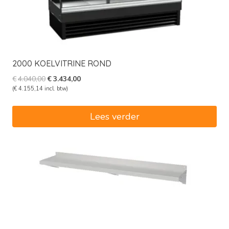
2000 KOELVITRINE ROND
Oorspronkelijke
Huidige
€
4.040,00
€
3.434,00
prijs
prijs
(
€
4.155,14
incl. btw)
was:
is:
€4.040,00.
€3.434,00.
Lees verder