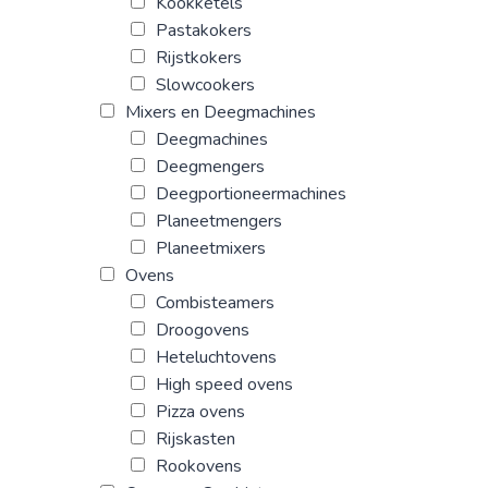
Kookketels
Pastakokers
Rijstkokers
Slowcookers
Mixers en Deegmachines
Deegmachines
Deegmengers
Deegportioneermachines
Planeetmengers
Planeetmixers
Ovens
Combisteamers
Droogovens
Heteluchtovens
High speed ovens
Pizza ovens
Rijskasten
Rookovens