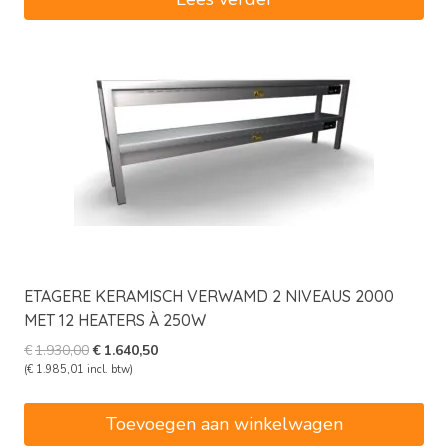
ETAGERE KERAMISCH VERWAMD 2 NIVEAUS 2000
MET 12 HEATERS À 250W
Oorspronkelijke
Huidige
€
1.930,00
€
1.640,50
prijs
prijs
(
€
1.985,01
incl. btw)
was:
is:
€1.930,00.
€1.640,50.
Toevoegen aan winkelwagen