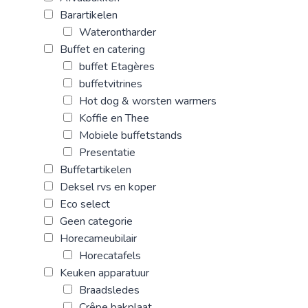
Barartikelen
Waterontharder
Buffet en catering
buffet Etagères
buffetvitrines
Hot dog & worsten warmers
Koffie en Thee
Mobiele buffetstands
Presentatie
Buffetartikelen
Deksel rvs en koper
Eco select
Geen categorie
Horecameubilair
Horecatafels
Keuken apparatuur
Braadsledes
Crêpe bakplaat