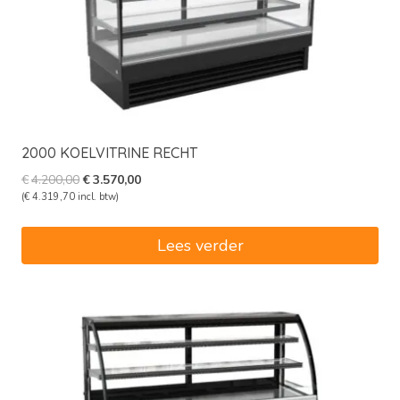
2000 KOELVITRINE RECHT
Oorspronkelijke
Huidige
€
4.200,00
€
3.570,00
prijs
prijs
(
€
4.319,70
incl. btw)
was:
is:
€4.200,00.
€3.570,00.
Lees verder