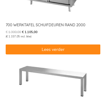
700 WERKTAFEL SCHUIFDEUREN RAND 2000
Oorspronkelijke
Huidige
€
1.300,00
€
1.105,00
prijs
prijs
(
€
1.337,05
incl. btw)
was:
is:
€1.300,00.
€1.105,00.
Lees verder