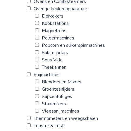
Ovens en Combisteamers
Overige keukenapparatuur
Eierkokers
Kookstations
Magnetrons
Poleermachines
Popcorn en suikerspinmachines
Salamanders
Sous Vide
Theekannen
Snijmachines
Blenders en Mixers
Groentesnijders
Sapcentrifuges
Staafmixers
Vleessnijmachines
Thermometers en weegschalen
Toaster & Tosti