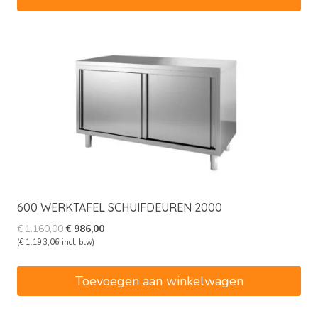
600 WERKTAFEL SCHUIFDEUREN 2000
Oorspronkelijke
Huidige
€
1.160,00
€
986,00
prijs
prijs
(
€
1.193,06
incl. btw)
was:
is:
€1.160,00.
€986,00.
Toevoegen aan winkelwagen