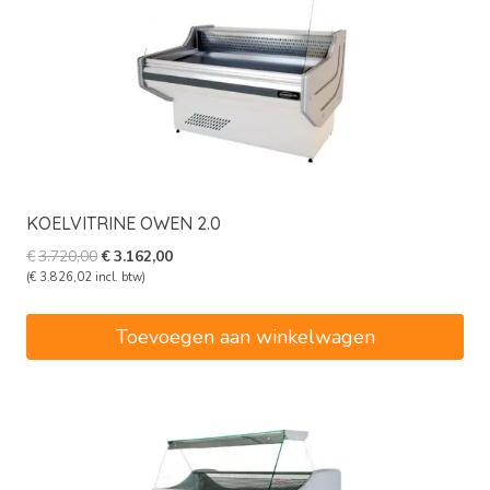
KOELVITRINE OWEN 2.0
Oorspronkelijke
Huidige
€
3.720,00
€
3.162,00
prijs
prijs
(
€
3.826,02
incl. btw)
was:
is:
€3.720,00.
€3.162,00.
Toevoegen aan winkelwagen