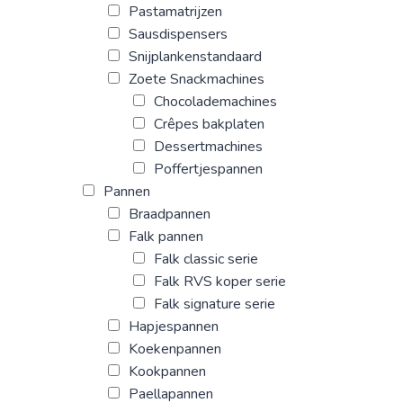
Pastamatrijzen
Sausdispensers
Snijplankenstandaard
Zoete Snackmachines
Chocolademachines
Crêpes bakplaten
Dessertmachines
Poffertjespannen
Pannen
Braadpannen
Falk pannen
Falk classic serie
Falk RVS koper serie
Falk signature serie
Hapjespannen
Koekenpannen
Kookpannen
Paellapannen