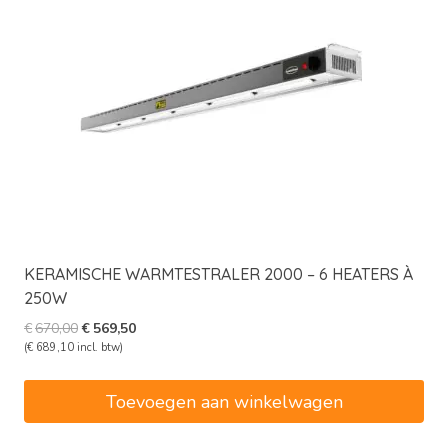
KERAMISCHE WARMTESTRALER 2000 – 6 HEATERS À
250W
Oorspronkelijke
Huidige
€
670,00
€
569,50
prijs
prijs
(
€
689,10
incl. btw)
was:
is:
€670,00.
€569,50.
Toevoegen aan winkelwagen