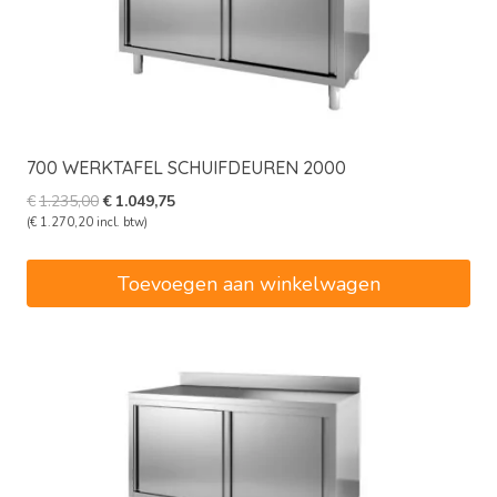
700 WERKTAFEL SCHUIFDEUREN 2000
Oorspronkelijke
Huidige
€
1.235,00
€
1.049,75
prijs
prijs
(
€
1.270,20
incl. btw)
was:
is:
€1.235,00.
€1.049,75.
Toevoegen aan winkelwagen