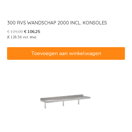
300 RVS WANDSCHAP 2000 INCL. KONSOLES
Oorspronkelijke
Huidige
€
125,00
€
106,25
prijs
prijs
(
€
128,56
incl. btw)
was:
is:
€125,00.
€106,25.
Toevoegen aan winkelwagen