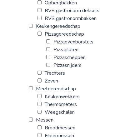
Opbergbakken
RVS gastronorm deksels
RVS gastronormbakken
Keukengereedschap
Pizzagereedschap
Pizzaovenborstels
Pizzaplaten
Pizzascheppen
Pizzasnijders
Trechters
Zeven
Meetgereedschap
Keukenwekkers
Thermometers
Weegschalen
Messen
Broodmessen
Fileermessen