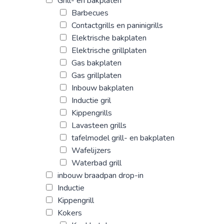
Grill- en bakplaten
Barbecues
Contactgrills en paninigrills
Elektrische bakplaten
Elektrische grillplaten
Gas bakplaten
Gas grillplaten
Inbouw bakplaten
Inductie gril
Kippengrills
Lavasteen grills
tafelmodel grill- en bakplaten
Wafelijzers
Waterbad grill
inbouw braadpan drop-in
Inductie
Kippengrill
Kokers