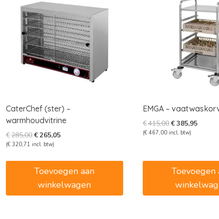
CaterChef (ster) –
EMGA – vaatwaskor
warmhoudvitrine
Oorspronkelijk
Huidig
€
415,00
€
385,95
prijs
prijs
(
€
467,00
incl. btw)
Oorspronkelijke
Huidige
€
285,00
€
265,05
was:
is:
prijs
prijs
(
€
320,71
incl. btw)
€415,00.
€385,9
was:
is:
€285,00.
€265,05.
Toevoegen aan
Toevoegen 
winkelwagen
winkelwag