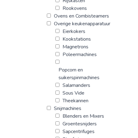
Rijskasten
Rookovens
Ovens en Combisteamers
Overige keukenapparatuur
Eierkokers
Kookstations
Magnetrons
Poleermachines
Popcorn en
suikerspinmachines
Salamanders
Sous Vide
Theekannen
Snijmachines
Blenders en Mixers
Groentesnijders
Sapcentrifuges