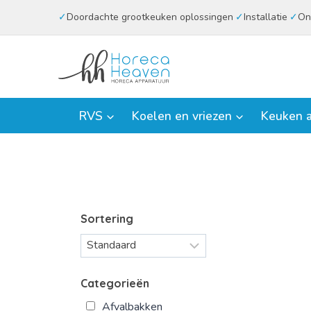
Doorgaan
Doordachte grootkeuken oplossingen
Installatie
On
naar
inhoud
RVS
Koelen en vriezen
Keuken a
Sortering
Categorieën
Afvalbakken