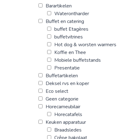
Barartikelen
Waterontharder
Buffet en catering
buffet Etagères
buffetvitrines
Hot dog & worsten warmers
Koffie en Thee
Mobiele buffetstands
Presentatie
Buffetartikelen
Deksel rvs en koper
Eco select
Geen categorie
Horecameubilair
Horecatafels
Keuken apparatuur
Braadsledes
Crêpe bakplaat