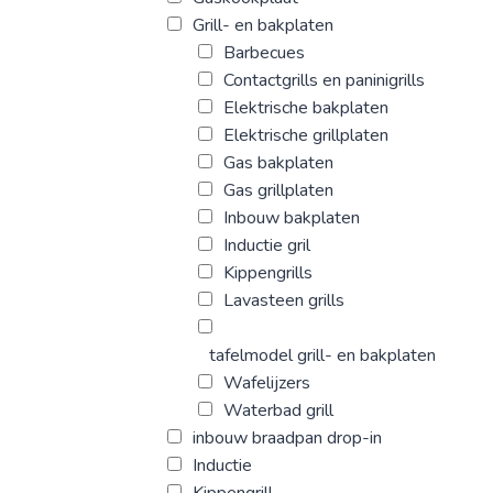
Grill- en bakplaten
Barbecues
Contactgrills en paninigrills
Elektrische bakplaten
Elektrische grillplaten
Gas bakplaten
Gas grillplaten
Inbouw bakplaten
Inductie gril
Kippengrills
Lavasteen grills
tafelmodel grill- en bakplaten
Wafelijzers
Waterbad grill
inbouw braadpan drop-in
Inductie
Kippengrill