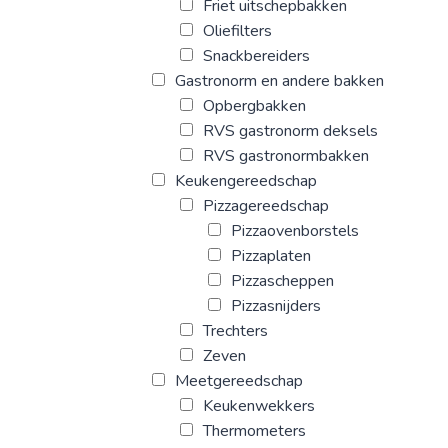
Friet uitschepbakken
Oliefilters
Snackbereiders
Gastronorm en andere bakken
Opbergbakken
RVS gastronorm deksels
RVS gastronormbakken
Keukengereedschap
Pizzagereedschap
Pizzaovenborstels
Pizzaplaten
Pizzascheppen
Pizzasnijders
Trechters
Zeven
Meetgereedschap
Keukenwekkers
Thermometers