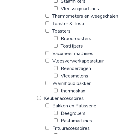
Staafmixers
Vleessnijmachines
Thermometers en weegschalen
Toaster & Tosti
Toasters
Broodroosters
Tosti ijzers
Vacumeer machines
Vleesverwerkapparatuur
Beenderzagen
Vleesmolens
Warmhoud bakken
thermoskan
Keukenaccessoires
Bakken en Patisserie
Deegrollers
Pastamachines
Frituuraccessoires