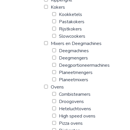
Kokers
Kookketels
Pastakokers
Rijstkokers
Slowcookers
Mixers en Deegmachines
Deegmachines
Deegmengers
Deegportioneermachines
Planeetmengers
Planeetmixers
Ovens
Combisteamers
Droogovens
Heteluchtovens
High speed ovens
Pizza ovens