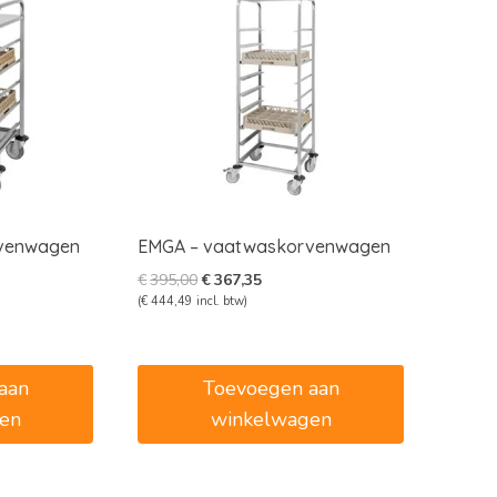
venwagen
EMGA – vaatwaskorvenwagen
e
e
Oorspronkelijke
Huidige
€
395,00
€
367,35
prijs
prijs
(
€
444,49
incl. btw)
was:
is:
5.
€395,00.
€367,35.
aan
Toevoegen aan
en
winkelwagen