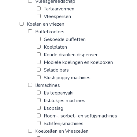
Vleesgereedschap
Tartaarvormen
Vleespersen
Koelen en vriezen
Buffetkoelers
Gekoelde buffetten
Koelplaten
Koude dranken dispenser
Mobiele koelingen en koelboxen
Salade bars
Slush puppy machines
IJsmachines
IJs teppanyaki
IJsblokjes machines
IJsopslag
Room-, sorbet- en softijsmachines
Schilferijsmachines
Koelcellen en Vriescellen