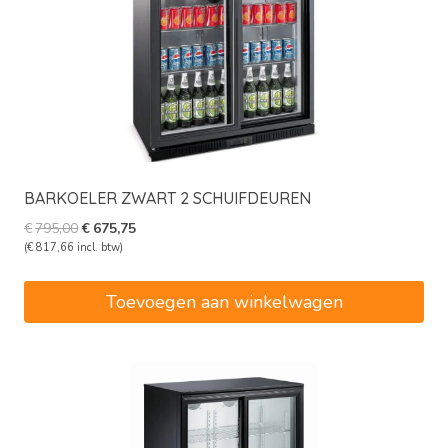
BARKOELER ZWART 2 SCHUIFDEUREN
Oorspronkelijke
Huidige
€
795,00
€
675,75
prijs
prijs
(
€
817,66
incl. btw)
was:
is:
€795,00.
€675,75.
Toevoegen aan winkelwagen