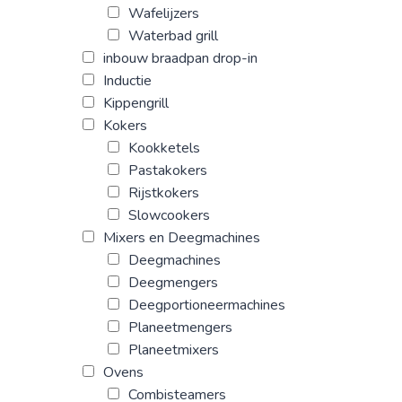
Wafelijzers
Waterbad grill
inbouw braadpan drop-in
Inductie
Kippengrill
Kokers
Kookketels
Pastakokers
Rijstkokers
Slowcookers
Mixers en Deegmachines
Deegmachines
Deegmengers
Deegportioneermachines
Planeetmengers
Planeetmixers
Ovens
Combisteamers