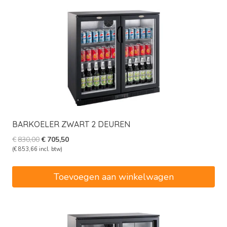
BARKOELER ZWART 2 DEUREN
Oorspronkelijke
Huidige
€
830,00
€
705,50
prijs
prijs
(
€
853,66
incl. btw)
was:
is:
€830,00.
€705,50.
Toevoegen aan winkelwagen