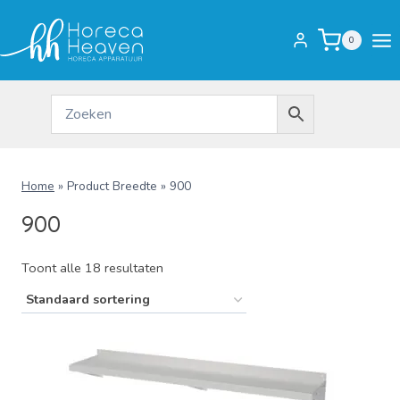
Doorgaan
naar
0
inhoud
Home
»
Product Breedte
»
900
900
Toont alle 18 resultaten