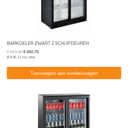
BARKOELER ZWART 2 SCHUIFDEUREN
Oorspronkelijke
Huidige
€
815,00
€
692,75
prijs
prijs
(
€
838,23
incl. btw)
was:
is:
€815,00.
€692,75.
Toevoegen aan winkelwagen