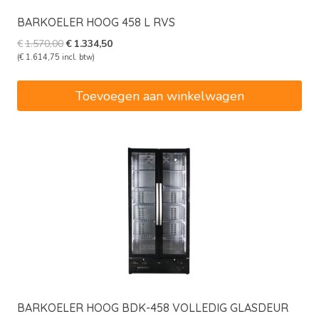
BARKOELER HOOG 458 L RVS
Oorspronkelijke
Huidige
€
1.570,00
€
1.334,50
prijs
prijs
(
€
1.614,75
incl. btw)
was:
is:
€1.570,00.
€1.334,50.
Toevoegen aan winkelwagen
BARKOELER HOOG BDK-458 VOLLEDIG GLASDEUR