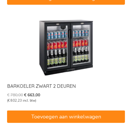
BARKOELER ZWART 2 DEUREN
Oorspronkelijke
Huidige
€
780,00
€
663,00
prijs
prijs
(
€
802,23
incl. btw)
was:
is:
€780,00.
€663,00.
Toevoegen aan winkelwagen