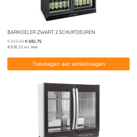
BARKOELER ZWART 2 SCHUIFDEUREN
Oorspronkelijke
Huidige
€
815,00
€
692,75
prijs
prijs
(
€
838,23
incl. btw)
was:
is:
€815,00.
€692,75.
Toevoegen aan winkelwagen