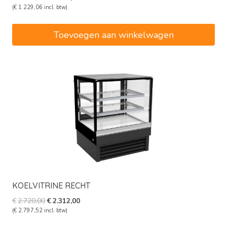
prijs
prijs
(
€
1.229,06
incl. btw)
was:
is:
€1.195,00.
€1.015,75.
Toevoegen aan winkelwagen
KOELVITRINE RECHT
Oorspronkelijke
Huidige
€
2.720,00
€
2.312,00
prijs
prijs
(
€
2.797,52
incl. btw)
was:
is: