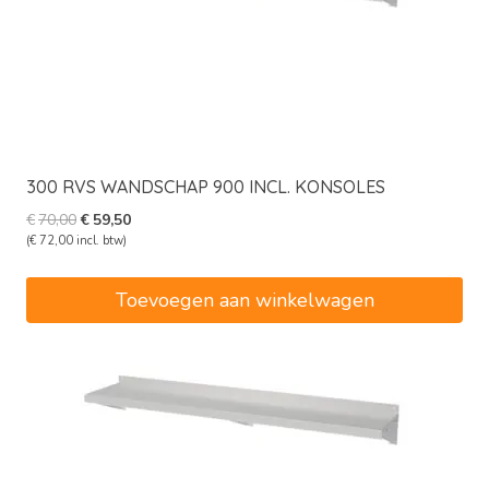
300 RVS WANDSCHAP 900 INCL. KONSOLES
Oorspronkelijke
Huidige
€
70,00
€
59,50
prijs
prijs
(
€
72,00
incl. btw)
was:
is:
€70,00.
€59,50.
Toevoegen aan winkelwagen