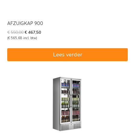
AFZUIGKAP 900
Oorspronkelijke
Huidige
€
550,00
€
467,50
prijs
prijs
(
€
565,68
incl. btw)
was:
is:
€550,00.
€467,50.
Lees verder