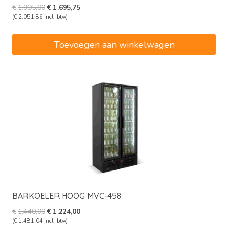
Oorspronkelijke
Huidige
€
1.995,00
€
1.695,75
prijs
prijs
(
€
2.051,86
incl. btw)
was:
is:
€1.995,00.
€1.695,75.
Toevoegen aan winkelwagen
BARKOELER HOOG MVC-458
Oorspronkelijke
Huidige
€
1.440,00
€
1.224,00
prijs
prijs
(
€
1.481,04
incl. btw)