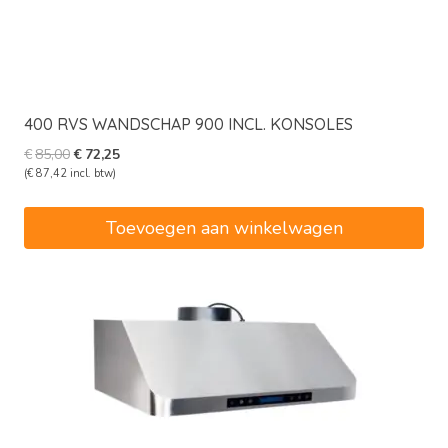
400 RVS WANDSCHAP 900 INCL. KONSOLES
Oorspronkelijke
Huidige
€
85,00
€
72,25
prijs
prijs
(
€
87,42
incl. btw)
was:
is:
€85,00.
€72,25.
Toevoegen aan winkelwagen