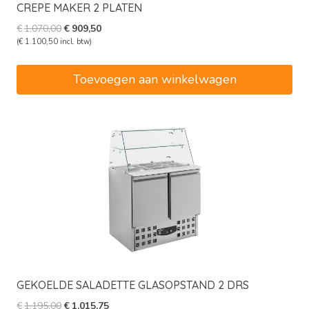
CREPE MAKER 2 PLATEN
Oorspronkelijke
Huidige
€
1.070,00
€
909,50
prijs
prijs
(
€
1.100,50
incl. btw)
was:
is:
€1.070,00.
€909,50.
Toevoegen aan winkelwagen
GEKOELDE SALADETTE GLASOPSTAND 2 DRS
Oorspronkelijke
Huidige
€
1.195,00
€
1.015,75