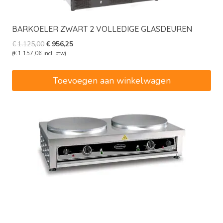
BARKOELER ZWART 2 VOLLEDIGE GLASDEUREN
Oorspronkelijke
Huidige
€
1.125,00
€
956,25
prijs
prijs
(
€
1.157,06
incl. btw)
was:
is:
€1.125,00.
€956,25.
Toevoegen aan winkelwagen