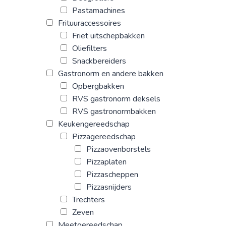
Pastamachines
Frituuraccessoires
Friet uitschepbakken
Oliefilters
Snackbereiders
Gastronorm en andere bakken
Opbergbakken
RVS gastronorm deksels
RVS gastronormbakken
Keukengereedschap
Pizzagereedschap
Pizzaovenborstels
Pizzaplaten
Pizzascheppen
Pizzasnijders
Trechters
Zeven
Meetgereedschap