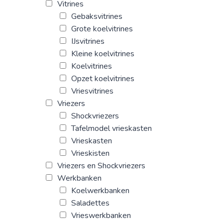
Vitrines
Gebaksvitrines
Grote koelvitrines
IJsvitrines
Kleine koelvitrines
Koelvitrines
Opzet koelvitrines
Vriesvitrines
Vriezers
Shockvriezers
Tafelmodel vrieskasten
Vrieskasten
Vrieskisten
Vriezers en Shockvriezers
Werkbanken
Koelwerkbanken
Saladettes
Vrieswerkbanken