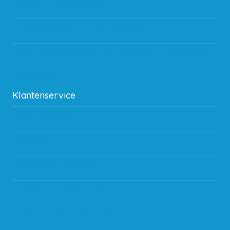
Gebruik van kortingscode
Hoeveel garantie zit er op producten?
Waar kan ik terecht met een opmerking, vraag of klacht?
Kan ik leasen?
Klantenservice
Betaalmethodes
Bestelling
Verzending & bezorging
Storingen en goederen retour
Subsidie regeling EIA 2020