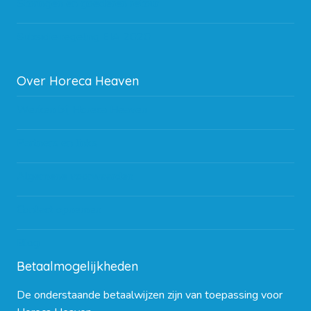
Storingen en goederen retour
Subsidie regeling EIA 2020
Over Horeca Heaven
Werken bij Horeca Heaven
Partners en links
Algemene voorwaarden
Contact opnemen
Blog
Betaalmogelijkheden
De onderstaande betaalwijzen zijn van toepassing voor