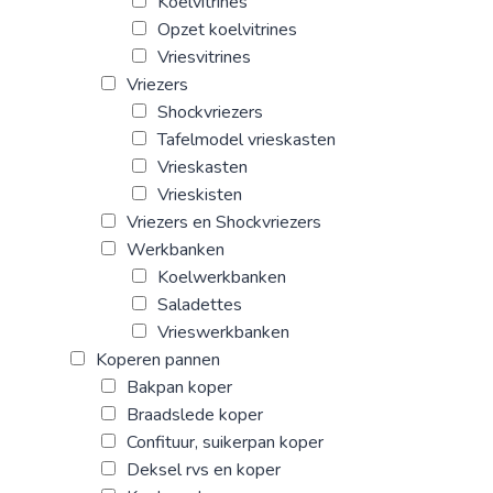
Koelvitrines
Opzet koelvitrines
Vriesvitrines
Vriezers
Shockvriezers
Tafelmodel vrieskasten
Vrieskasten
Vrieskisten
Vriezers en Shockvriezers
Werkbanken
Koelwerkbanken
Saladettes
Vrieswerkbanken
Koperen pannen
Bakpan koper
Braadslede koper
Confituur, suikerpan koper
Deksel rvs en koper