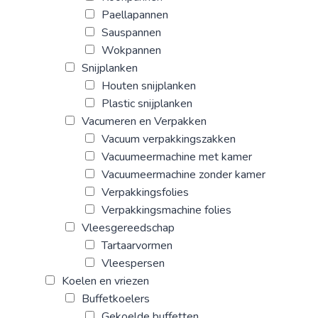
Paellapannen
Sauspannen
Wokpannen
Snijplanken
Houten snijplanken
Plastic snijplanken
Vacumeren en Verpakken
Vacuum verpakkingszakken
Vacuumeermachine met kamer
Vacuumeermachine zonder kamer
Verpakkingsfolies
Verpakkingsmachine folies
Vleesgereedschap
Tartaarvormen
Vleespersen
Koelen en vriezen
Buffetkoelers
Gekoelde buffetten