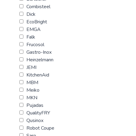
Combisteel
Dick
EcoBright
EMGA
Falk
Frucosol
Gastro-Inox
Heinzelmann
JEMI
KitchenAid
MBM
Meiko
MKN
Pujadas
QualityFRY
Qusinox
Robot Coupe
Saro