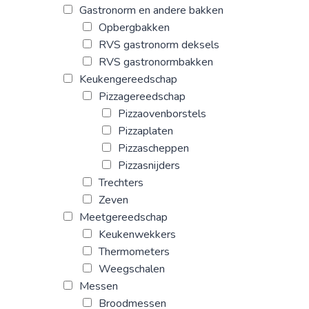
Gastronorm en andere bakken
Opbergbakken
RVS gastronorm deksels
RVS gastronormbakken
Keukengereedschap
Pizzagereedschap
Pizzaovenborstels
Pizzaplaten
Pizzascheppen
Pizzasnijders
Trechters
Zeven
Meetgereedschap
Keukenwekkers
Thermometers
Weegschalen
Messen
Broodmessen