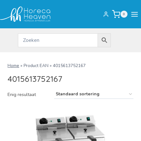
Doorgaan
naar
0
inhoud
Home
»
Product EAN
»
4015613752167
4015613752167
Enig resultaat