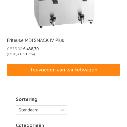
Friteuse MDI SNACK IV Plus
Oorspronkelijke
Huidige
€
535,00
€
438,70
prijs
prijs
(
€
530,83
incl. btw)
was:
is:
€535,00.
€438,70.
Toevoegen aan winkelwagen
Sortering
Categorieën