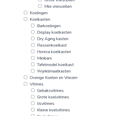
Grote vriescellen
Mini vriescellen
Koelingen
Koelkasten
Barkoelingen
Display koelkasten
Dry Aging kasten
Flessenkoelkast
Horeca koelkasten
Minibars
Tafelmodel koelkast
Wijnklimaatkasten
Overige Koelen en Vriezen
Vitrines
Gebaksvitrines
Grote koelvitrines
IJsvitrines
Kleine koelvitrines