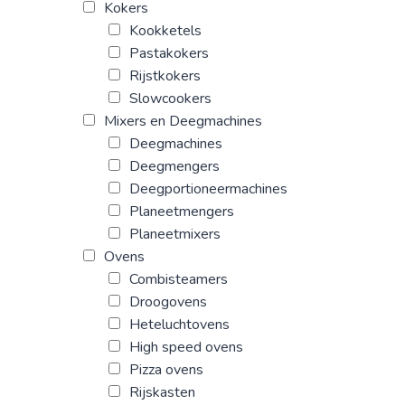
Kokers
Kookketels
Pastakokers
Rijstkokers
Slowcookers
Mixers en Deegmachines
Deegmachines
Deegmengers
Deegportioneermachines
Planeetmengers
Planeetmixers
Ovens
Combisteamers
Droogovens
Heteluchtovens
High speed ovens
Pizza ovens
Rijskasten