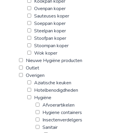
Kookpan koper
Ovenpan koper
Sauteuses koper
Soeppan koper
Steelpan koper
Stoofpan koper
Stoompan koper
Wok koper
Nieuwe Hygiëne producten
Outlet
Overigen
Aziatische keuken
Hotelbenodigdheden
Hygiëne
Afvoerartikelen
Hygiene containers
Insectenverdelgers
Sanitair