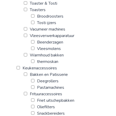
Toaster & Tosti
Toasters
Broodroosters
Tosti ijzers
Vacumeer machines
Vleesverwerkapparatuur
Beenderzagen
Vleesmolens
Warmhoud bakken
thermoskan
Keukenaccessoires
Bakken en Patisserie
Deegrollers
Pastamachines
Frituuraccessoires
Friet uitschepbakken
Oliefilters
Snackbereiders