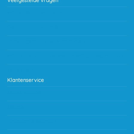
Veelgestelde vragen
Wat zijn de verzendkosten?
Gebruik van kortingscode
Hoeveel garantie zit er op producten?
Waar kan ik terecht met een opmerking, vraag of klacht?
Kan ik leasen?
Klantenservice
Betaalmethodes
Bestelling
Verzending & bezorging