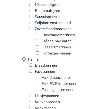
Messenslijpers
Pastamatrijzen
Sausdispensers
Snijplankenstandaard
Zoete Snackmachines
Chocolademachines
Crêpes bakplaten
Dessertmachines
Poffertjespannen
Pannen
Braadpannen
Falk pannen
Falk classic serie
Falk RVS koper serie
Falk signature serie
Hapjespannen
Koekenpannen
Kookpannen