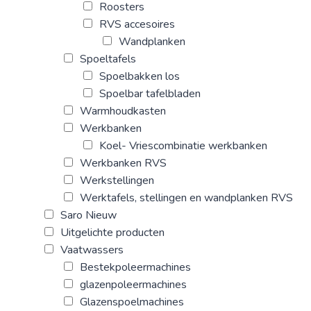
Roosters
RVS accesoires
Wandplanken
Spoeltafels
Spoelbakken los
Spoelbar tafelbladen
Warmhoudkasten
Werkbanken
Koel- Vriescombinatie werkbanken
Werkbanken RVS
Werkstellingen
Werktafels, stellingen en wandplanken RVS
Saro Nieuw
Uitgelichte producten
Vaatwassers
Bestekpoleermachines
glazenpoleermachines
Glazenspoelmachines