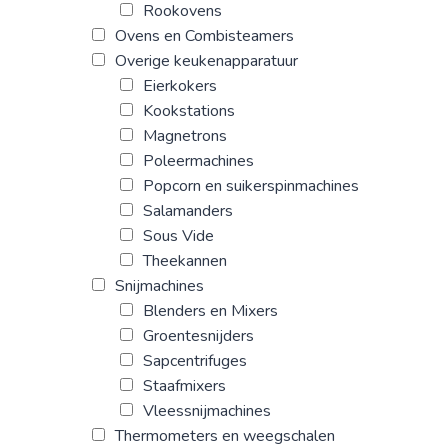
Rookovens
Ovens en Combisteamers
Overige keukenapparatuur
Eierkokers
Kookstations
Magnetrons
Poleermachines
Popcorn en suikerspinmachines
Salamanders
Sous Vide
Theekannen
Snijmachines
Blenders en Mixers
Groentesnijders
Sapcentrifuges
Staafmixers
Vleessnijmachines
Thermometers en weegschalen