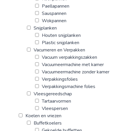
Paellapannen
Sauspannen
Wokpannen
Snijplanken
Houten snijplanken
Plastic snijplanken
Vacumeren en Verpakken
Vacuum verpakkingszakken
Vacuumeermachine met kamer
Vacuumeermachine zonder kamer
Verpakkingsfolies
Verpakkingsmachine folies
Vleesgereedschap
Tartaarvormen
Vleespersen
Koelen en vriezen
Buffetkoelers
Gekoelde buffetten