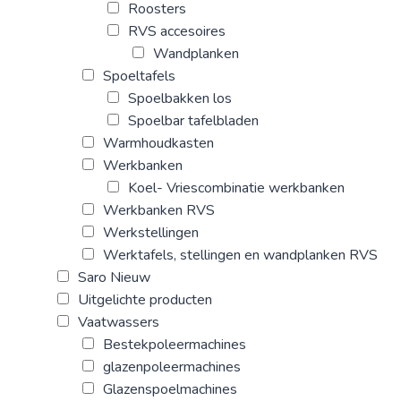
Roosters
RVS accesoires
Wandplanken
Spoeltafels
Spoelbakken los
Spoelbar tafelbladen
Warmhoudkasten
Werkbanken
Koel- Vriescombinatie werkbanken
Werkbanken RVS
Werkstellingen
Werktafels, stellingen en wandplanken RVS
Saro Nieuw
Uitgelichte producten
Vaatwassers
Bestekpoleermachines
glazenpoleermachines
Glazenspoelmachines