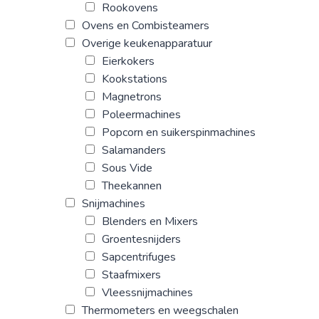
Rookovens
Ovens en Combisteamers
Overige keukenapparatuur
Eierkokers
Kookstations
Magnetrons
Poleermachines
Popcorn en suikerspinmachines
Salamanders
Sous Vide
Theekannen
Snijmachines
Blenders en Mixers
Groentesnijders
Sapcentrifuges
Staafmixers
Vleessnijmachines
Thermometers en weegschalen