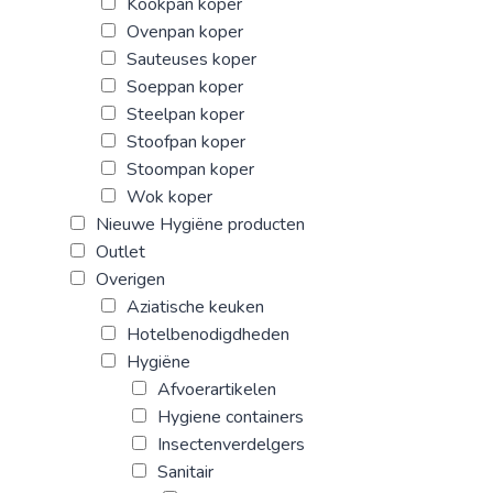
Kookpan koper
Ovenpan koper
Sauteuses koper
Soeppan koper
Steelpan koper
Stoofpan koper
Stoompan koper
Wok koper
Nieuwe Hygiëne producten
Outlet
Overigen
Aziatische keuken
Hotelbenodigdheden
Hygiëne
Afvoerartikelen
Hygiene containers
Insectenverdelgers
Sanitair