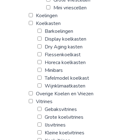
Grote vriescellen
Mini vriescellen
Koelingen
Koelkasten
Barkoelingen
Display koelkasten
Dry Aging kasten
Flessenkoelkast
Horeca koelkasten
Minibars
Tafelmodel koelkast
Wijnklimaatkasten
Overige Koelen en Vriezen
Vitrines
Gebaksvitrines
Grote koelvitrines
IJsvitrines
Kleine koelvitrines