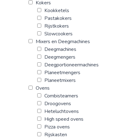
Kokers
Kookketels
Pastakokers
Rijstkokers
Slowcookers
Mixers en Deegmachines
Deegmachines
Deegmengers
Deegportioneermachines
Planeetmengers
Planeetmixers
Ovens
Combisteamers
Droogovens
Heteluchtovens
High speed ovens
Pizza ovens
Rijskasten