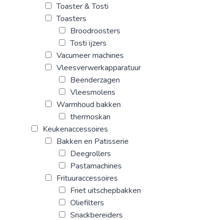
Toaster & Tosti
Toasters
Broodroosters
Tosti ijzers
Vacumeer machines
Vleesverwerkapparatuur
Beenderzagen
Vleesmolens
Warmhoud bakken
thermoskan
Keukenaccessoires
Bakken en Patisserie
Deegrollers
Pastamachines
Frituuraccessoires
Friet uitschepbakken
Oliefilters
Snackbereiders