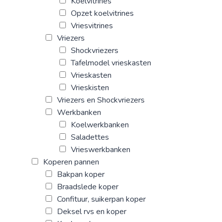
Koelvitrines
Opzet koelvitrines
Vriesvitrines
Vriezers
Shockvriezers
Tafelmodel vrieskasten
Vrieskasten
Vrieskisten
Vriezers en Shockvriezers
Werkbanken
Koelwerkbanken
Saladettes
Vrieswerkbanken
Koperen pannen
Bakpan koper
Braadslede koper
Confituur, suikerpan koper
Deksel rvs en koper