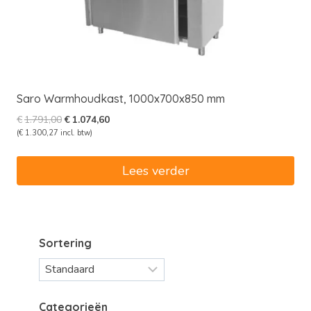
Saro Warmhoudkast, 1000x700x850 mm
Oorspronkelijke
Huidige
€
1.791,00
€
1.074,60
prijs
prijs
(
€
1.300,27
incl. btw)
was:
is:
€1.791,00.
€1.074,60.
Lees verder
Sortering
Categorieën