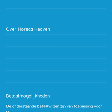
Storingen en goederen retour
Subsidie regeling EIA 2020
Over Horeca Heaven
Werken bij Horeca Heaven
Partners en links
Algemene voorwaarden
Contact opnemen
Blog
Betaalmogelijkheden
De onderstaande betaalwijzen zijn van toepassing voor