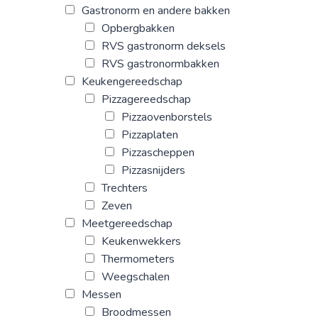
Gastronorm en andere bakken
Opbergbakken
RVS gastronorm deksels
RVS gastronormbakken
Keukengereedschap
Pizzagereedschap
Pizzaovenborstels
Pizzaplaten
Pizzascheppen
Pizzasnijders
Trechters
Zeven
Meetgereedschap
Keukenwekkers
Thermometers
Weegschalen
Messen
Broodmessen