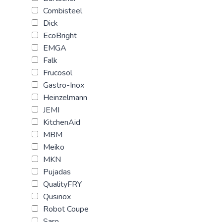
Combisteel
Dick
EcoBright
EMGA
Falk
Frucosol
Gastro-Inox
Heinzelmann
JEMI
KitchenAid
MBM
Meiko
MKN
Pujadas
QualityFRY
Qusinox
Robot Coupe
Saro