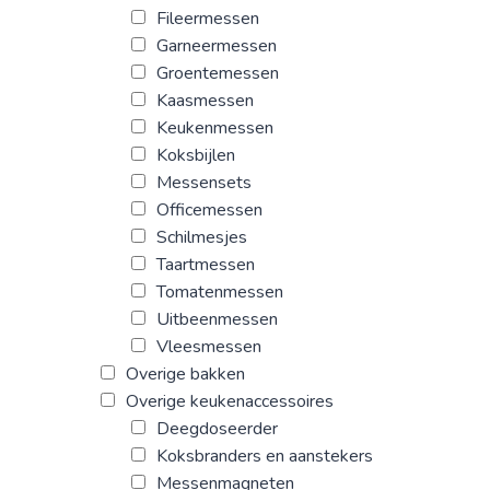
Fileermessen
Garneermessen
Groentemessen
Kaasmessen
Keukenmessen
Koksbijlen
Messensets
Officemessen
Schilmesjes
Taartmessen
Tomatenmessen
Uitbeenmessen
Vleesmessen
Overige bakken
Overige keukenaccessoires
Deegdoseerder
Koksbranders en aanstekers
Messenmagneten