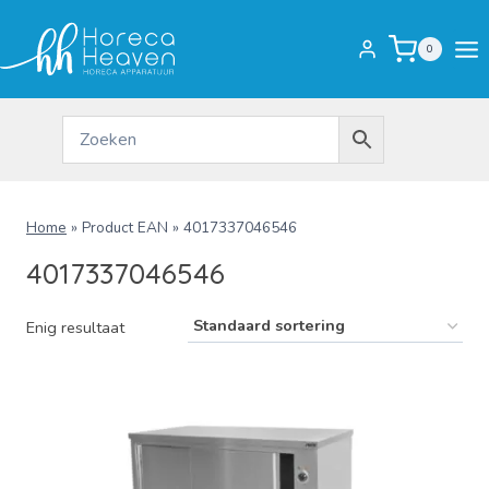
Doorgaan
naar
0
inhoud
Home
»
Product EAN
»
4017337046546
4017337046546
Enig resultaat