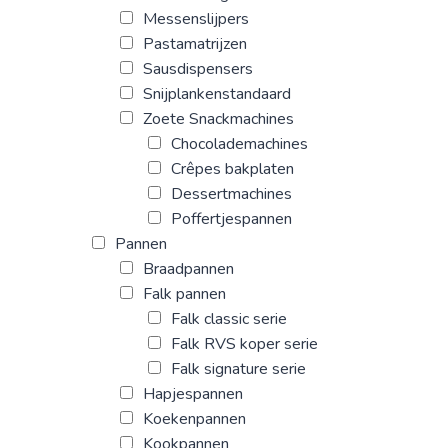
Messenslijpers
Pastamatrijzen
Sausdispensers
Snijplankenstandaard
Zoete Snackmachines
Chocolademachines
Crêpes bakplaten
Dessertmachines
Poffertjespannen
Pannen
Braadpannen
Falk pannen
Falk classic serie
Falk RVS koper serie
Falk signature serie
Hapjespannen
Koekenpannen
Kookpannen