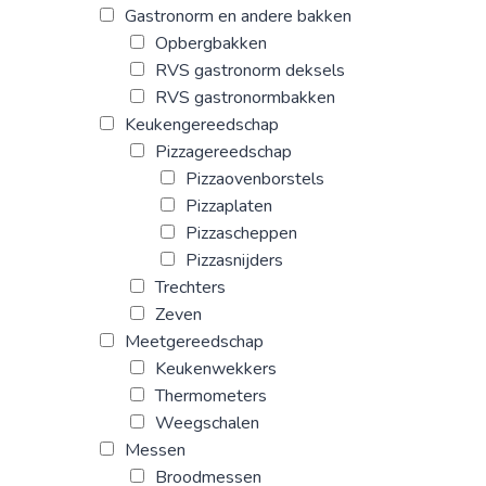
Gastronorm en andere bakken
Opbergbakken
RVS gastronorm deksels
RVS gastronormbakken
Keukengereedschap
Pizzagereedschap
Pizzaovenborstels
Pizzaplaten
Pizzascheppen
Pizzasnijders
Trechters
Zeven
Meetgereedschap
Keukenwekkers
Thermometers
Weegschalen
Messen
Broodmessen