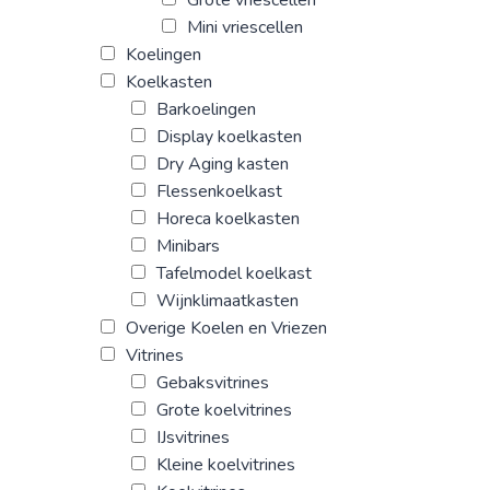
Grote vriescellen
Mini vriescellen
Koelingen
Koelkasten
Barkoelingen
Display koelkasten
Dry Aging kasten
Flessenkoelkast
Horeca koelkasten
Minibars
Tafelmodel koelkast
Wijnklimaatkasten
Overige Koelen en Vriezen
Vitrines
Gebaksvitrines
Grote koelvitrines
IJsvitrines
Kleine koelvitrines