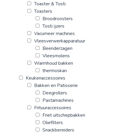
Toaster & Tosti
Toasters
Broodroosters
Tosti ijzers
Vacumeer machines
Vleesverwerkapparatuur
Beenderzagen
Vleesmolens
Warmhoud bakken
thermoskan
Keukenaccessoires
Bakken en Patisserie
Deegrollers
Pastamachines
Frituuraccessoires
Friet uitschepbakken
Oliefilters
Snackbereiders