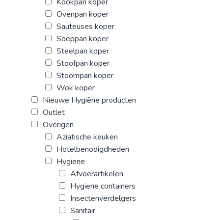
Kookpan koper
Ovenpan koper
Sauteuses koper
Soeppan koper
Steelpan koper
Stoofpan koper
Stoompan koper
Wok koper
Nieuwe Hygiëne producten
Outlet
Overigen
Aziatische keuken
Hotelbenodigdheden
Hygiëne
Afvoerartikelen
Hygiene containers
Insectenverdelgers
Sanitair