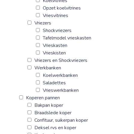
Koelvitrines
Opzet koelvitrines
Vriesvitrines
Vriezers
Shockvriezers
Tafelmodel vrieskasten
Vrieskasten
Vrieskisten
Vriezers en Shockvriezers
Werkbanken
Koelwerkbanken
Saladettes
Vrieswerkbanken
Koperen pannen
Bakpan koper
Braadslede koper
Confituur, suikerpan koper
Deksel rvs en koper