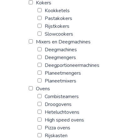
Kokers
Kookketels
Pastakokers
Rijstkokers
Slowcookers
Mixers en Deegmachines
Deegmachines
Deegmengers
Deegportioneermachines
Planeetmengers
Planeetmixers
Ovens
Combisteamers
Droogovens
Heteluchtovens
High speed ovens
Pizza ovens
Rijskasten