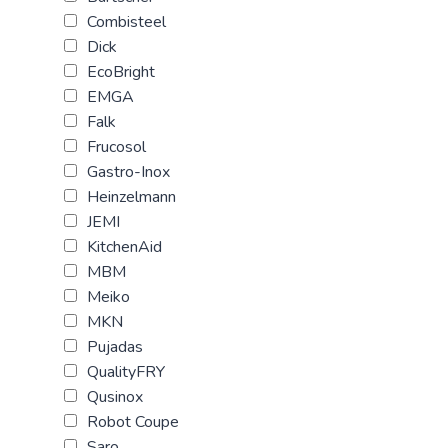
Combisteel
Dick
EcoBright
EMGA
Falk
Frucosol
Gastro-Inox
Heinzelmann
JEMI
KitchenAid
MBM
Meiko
MKN
Pujadas
QualityFRY
Qusinox
Robot Coupe
Saro