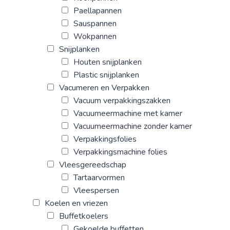
Paellapannen
Sauspannen
Wokpannen
Snijplanken
Houten snijplanken
Plastic snijplanken
Vacumeren en Verpakken
Vacuum verpakkingszakken
Vacuumeermachine met kamer
Vacuumeermachine zonder kamer
Verpakkingsfolies
Verpakkingsmachine folies
Vleesgereedschap
Tartaarvormen
Vleespersen
Koelen en vriezen
Buffetkoelers
Gekoelde buffetten