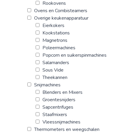
Rookovens
Ovens en Combisteamers
Overige keukenapparatuur
Eierkokers
Kookstations
Magnetrons
Poleermachines
Popcorn en suikerspinmachines
Salamanders
Sous Vide
Theekannen
Snijmachines
Blenders en Mixers
Groentesnijders
Sapcentrifuges
Staafmixers
Vleessnijmachines
Thermometers en weegschalen