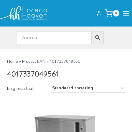
Doorgaan
naar
0
inhoud
Home
»
Product EAN
»
4017337049561
4017337049561
Enig resultaat