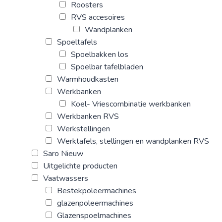
Roosters
RVS accesoires
Wandplanken
Spoeltafels
Spoelbakken los
Spoelbar tafelbladen
Warmhoudkasten
Werkbanken
Koel- Vriescombinatie werkbanken
Werkbanken RVS
Werkstellingen
Werktafels, stellingen en wandplanken RVS
Saro Nieuw
Uitgelichte producten
Vaatwassers
Bestekpoleermachines
glazenpoleermachines
Glazenspoelmachines