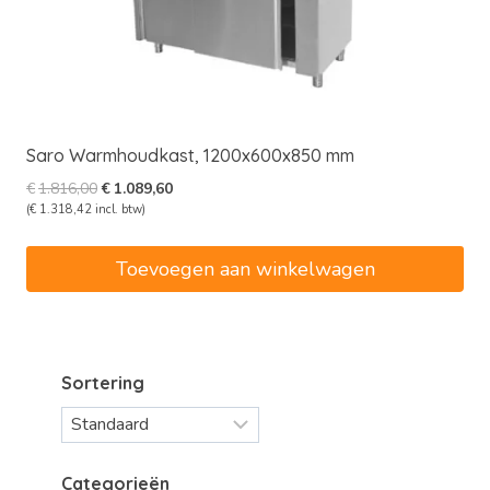
Saro Warmhoudkast, 1200x600x850 mm
Oorspronkelijke
Huidige
€
1.816,00
€
1.089,60
prijs
prijs
(
€
1.318,42
incl. btw)
was:
is:
€1.816,00.
€1.089,60.
Toevoegen aan winkelwagen
Sortering
Categorieën