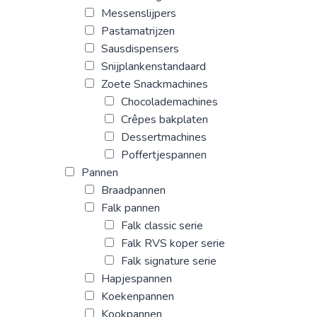
Messenslijpers
Pastamatrijzen
Sausdispensers
Snijplankenstandaard
Zoete Snackmachines
Chocolademachines
Crêpes bakplaten
Dessertmachines
Poffertjespannen
Pannen
Braadpannen
Falk pannen
Falk classic serie
Falk RVS koper serie
Falk signature serie
Hapjespannen
Koekenpannen
Kookpannen