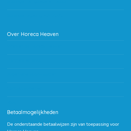
Storingen en goederen retour
Subsidie regeling EIA 2020
Over Horeca Heaven
Werken bij Horeca Heaven
Partners en links
Algemene voorwaarden
Contact opnemen
Blog
Betaalmogelijkheden
De onderstaande betaalwijzen zijn van toepassing voor