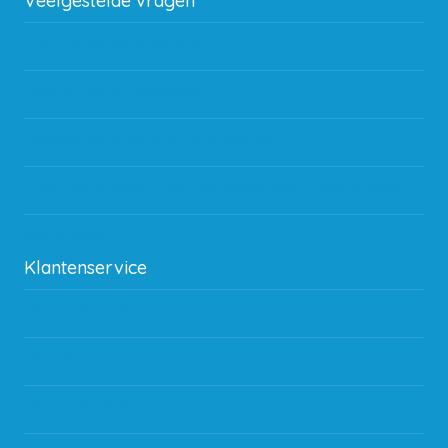
Veelgestelde vragen
Wat zijn de verzendkosten?
Gebruik van kortingscode
Hoeveel garantie zit er op producten?
Waar kan ik terecht met een opmerking, vraag of klacht?
Kan ik leasen?
Klantenservice
Betaalmethodes
Bestelling
Verzending & bezorging