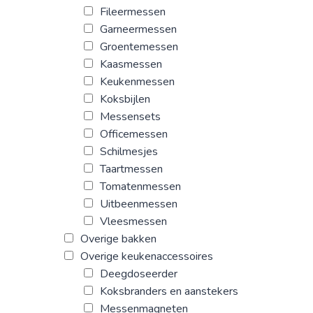
Fileermessen
Garneermessen
Groentemessen
Kaasmessen
Keukenmessen
Koksbijlen
Messensets
Officemessen
Schilmesjes
Taartmessen
Tomatenmessen
Uitbeenmessen
Vleesmessen
Overige bakken
Overige keukenaccessoires
Deegdoseerder
Koksbranders en aanstekers
Messenmagneten