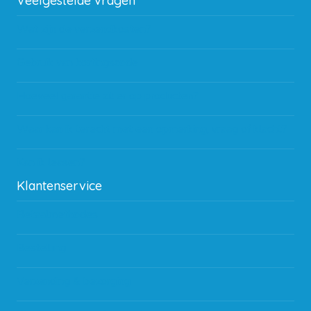
Veelgestelde vragen
Wat zijn de verzendkosten?
Gebruik van kortingscode
Hoeveel garantie zit er op producten?
Waar kan ik terecht met een opmerking, vraag of klacht?
Kan ik leasen?
Klantenservice
Betaalmethodes
Bestelling
Verzending & bezorging