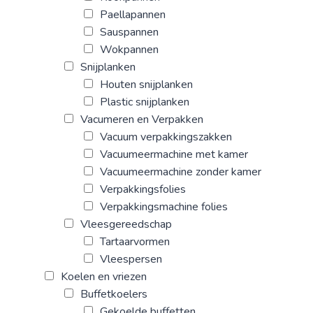
Paellapannen
Sauspannen
Wokpannen
Snijplanken
Houten snijplanken
Plastic snijplanken
Vacumeren en Verpakken
Vacuum verpakkingszakken
Vacuumeermachine met kamer
Vacuumeermachine zonder kamer
Verpakkingsfolies
Verpakkingsmachine folies
Vleesgereedschap
Tartaarvormen
Vleespersen
Koelen en vriezen
Buffetkoelers
Gekoelde buffetten