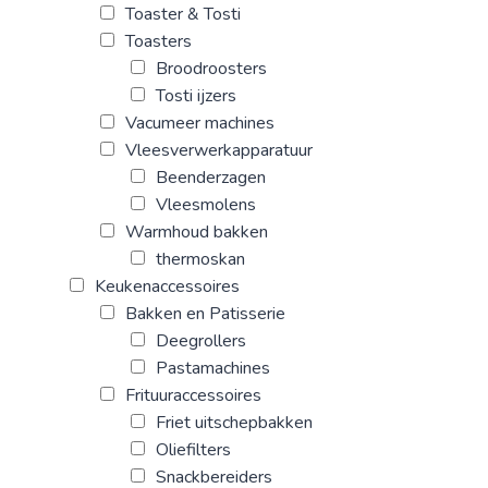
Toaster & Tosti
Toasters
Broodroosters
Tosti ijzers
Vacumeer machines
Vleesverwerkapparatuur
Beenderzagen
Vleesmolens
Warmhoud bakken
thermoskan
Keukenaccessoires
Bakken en Patisserie
Deegrollers
Pastamachines
Frituuraccessoires
Friet uitschepbakken
Oliefilters
Snackbereiders