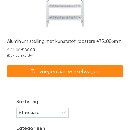
Aluminium stelling met kunststof roosters 475x886mm
Oorspronkelijke
Huidige
€
51,00
€
30,60
prijs
prijs
(
€
37,03
incl. btw)
was:
is:
€51,00.
€30,60.
Toevoegen aan winkelwagen
Sortering
Categorieën