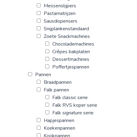
Messenslijpers
Pastamatrijzen
Sausdispensers
Snijplankenstandaard
Zoete Snackmachines
Chocolademachines
Crêpes bakplaten
Dessertmachines
Poffertjespannen
Pannen
Braadpannen
Falk pannen
Falk classic serie
Falk RVS koper serie
Falk signature serie
Hapjespannen
Koekenpannen
Kookpannen