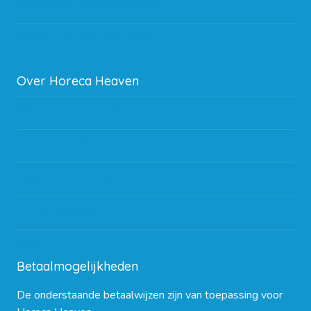
Storingen en goederen retour
Subsidie regeling EIA 2020
Over Horeca Heaven
Werken bij Horeca Heaven
Partners en links
Algemene voorwaarden
Contact opnemen
Blog
Betaalmogelijkheden
De onderstaande betaalwijzen zijn van toepassing voor