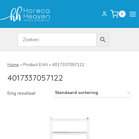
Doorgaan
naar
0
inhoud
Home
»
Product EAN
»
4017337057122
4017337057122
Enig resultaat