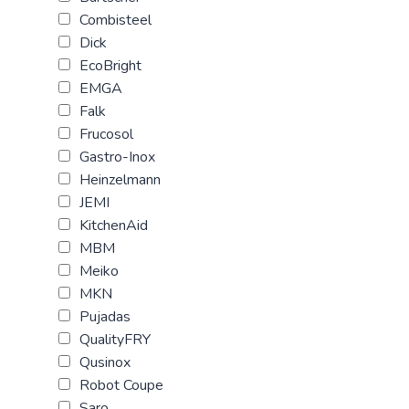
Combisteel
Dick
EcoBright
EMGA
Falk
Frucosol
Gastro-Inox
Heinzelmann
JEMI
KitchenAid
MBM
Meiko
MKN
Pujadas
QualityFRY
Qusinox
Robot Coupe
Saro