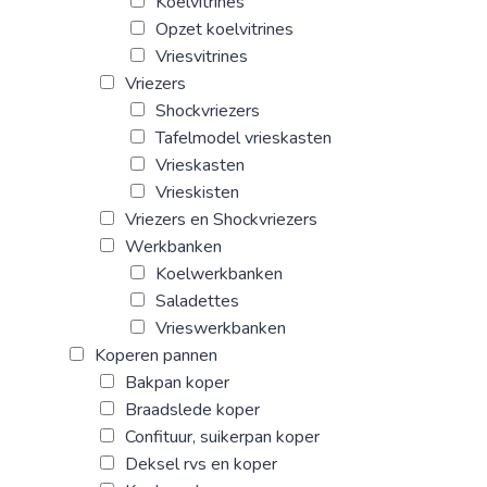
Koelvitrines
Opzet koelvitrines
Vriesvitrines
Vriezers
Shockvriezers
Tafelmodel vrieskasten
Vrieskasten
Vrieskisten
Vriezers en Shockvriezers
Werkbanken
Koelwerkbanken
Saladettes
Vrieswerkbanken
Koperen pannen
Bakpan koper
Braadslede koper
Confituur, suikerpan koper
Deksel rvs en koper