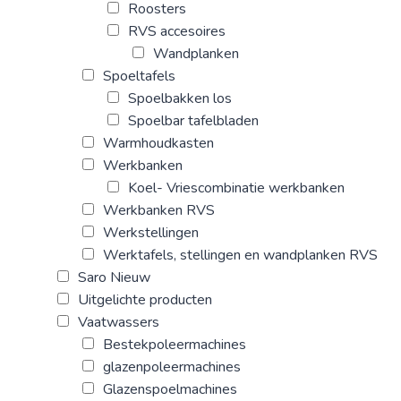
Roosters
RVS accesoires
Wandplanken
Spoeltafels
Spoelbakken los
Spoelbar tafelbladen
Warmhoudkasten
Werkbanken
Koel- Vriescombinatie werkbanken
Werkbanken RVS
Werkstellingen
Werktafels, stellingen en wandplanken RVS
Saro Nieuw
Uitgelichte producten
Vaatwassers
Bestekpoleermachines
glazenpoleermachines
Glazenspoelmachines