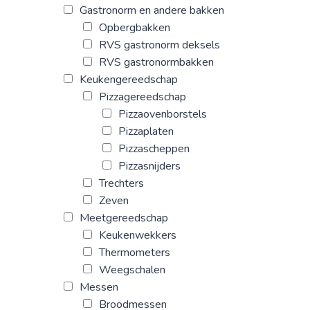
Gastronorm en andere bakken
Opbergbakken
RVS gastronorm deksels
RVS gastronormbakken
Keukengereedschap
Pizzagereedschap
Pizzaovenborstels
Pizzaplaten
Pizzascheppen
Pizzasnijders
Trechters
Zeven
Meetgereedschap
Keukenwekkers
Thermometers
Weegschalen
Messen
Broodmessen