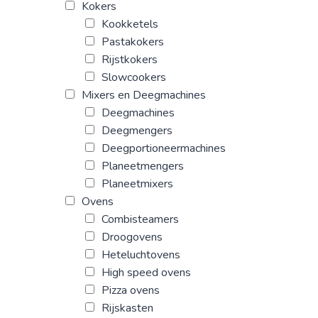
Kokers
Kookketels
Pastakokers
Rijstkokers
Slowcookers
Mixers en Deegmachines
Deegmachines
Deegmengers
Deegportioneermachines
Planeetmengers
Planeetmixers
Ovens
Combisteamers
Droogovens
Heteluchtovens
High speed ovens
Pizza ovens
Rijskasten