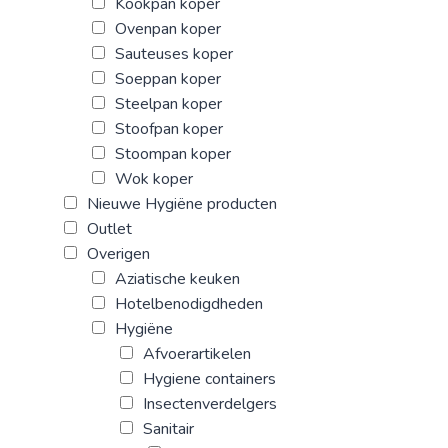
Kookpan koper
Ovenpan koper
Sauteuses koper
Soeppan koper
Steelpan koper
Stoofpan koper
Stoompan koper
Wok koper
Nieuwe Hygiëne producten
Outlet
Overigen
Aziatische keuken
Hotelbenodigdheden
Hygiëne
Afvoerartikelen
Hygiene containers
Insectenverdelgers
Sanitair