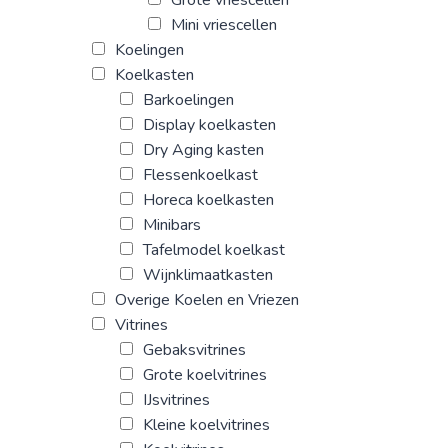
Grote vriescellen
Mini vriescellen
Koelingen
Koelkasten
Barkoelingen
Display koelkasten
Dry Aging kasten
Flessenkoelkast
Horeca koelkasten
Minibars
Tafelmodel koelkast
Wijnklimaatkasten
Overige Koelen en Vriezen
Vitrines
Gebaksvitrines
Grote koelvitrines
IJsvitrines
Kleine koelvitrines