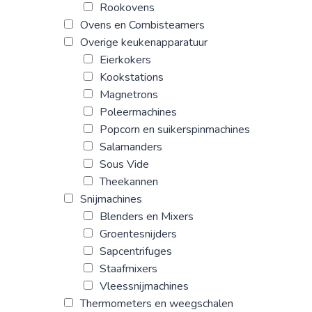
Rookovens
Ovens en Combisteamers
Overige keukenapparatuur
Eierkokers
Kookstations
Magnetrons
Poleermachines
Popcorn en suikerspinmachines
Salamanders
Sous Vide
Theekannen
Snijmachines
Blenders en Mixers
Groentesnijders
Sapcentrifuges
Staafmixers
Vleessnijmachines
Thermometers en weegschalen