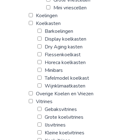
Grote vriescellen
Mini vriescellen
Koelingen
Koelkasten
Barkoelingen
Display koelkasten
Dry Aging kasten
Flessenkoelkast
Horeca koelkasten
Minibars
Tafelmodel koelkast
Wijnklimaatkasten
Overige Koelen en Vriezen
Vitrines
Gebaksvitrines
Grote koelvitrines
IJsvitrines
Kleine koelvitrines