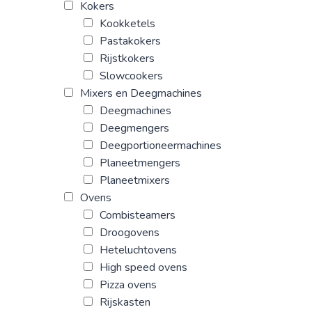
Kokers
Kookketels
Pastakokers
Rijstkokers
Slowcookers
Mixers en Deegmachines
Deegmachines
Deegmengers
Deegportioneermachines
Planeetmengers
Planeetmixers
Ovens
Combisteamers
Droogovens
Heteluchtovens
High speed ovens
Pizza ovens
Rijskasten