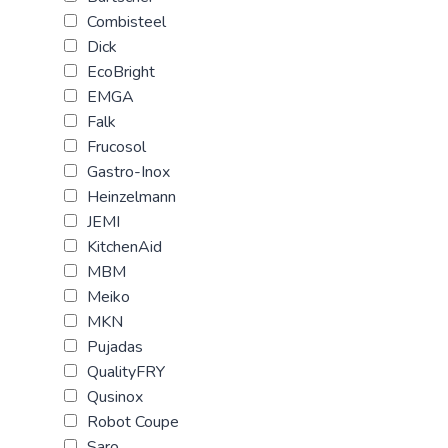
Combisteel
Dick
EcoBright
EMGA
Falk
Frucosol
Gastro-Inox
Heinzelmann
JEMI
KitchenAid
MBM
Meiko
MKN
Pujadas
QualityFRY
Qusinox
Robot Coupe
Saro