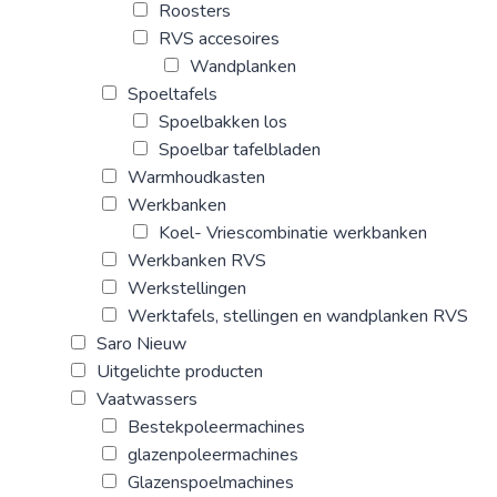
Roosters
RVS accesoires
Wandplanken
Spoeltafels
Spoelbakken los
Spoelbar tafelbladen
Warmhoudkasten
Werkbanken
Koel- Vriescombinatie werkbanken
Werkbanken RVS
Werkstellingen
Werktafels, stellingen en wandplanken RVS
Saro Nieuw
Uitgelichte producten
Vaatwassers
Bestekpoleermachines
glazenpoleermachines
Glazenspoelmachines