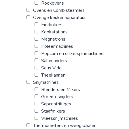
Rookovens
Ovens en Combisteamers
Overige keukenapparatuur
Eierkokers
Kookstations
Magnetrons
Poleermachines
Popcorn en suikerspinmachines
Salamanders
Sous Vide
Theekannen
Snijmachines
Blenders en Mixers
Groentesnijders
Sapcentrifuges
Staafmixers
Vleessnijmachines
Thermometers en weegschalen