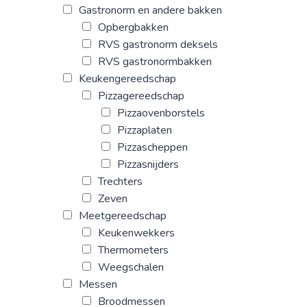
Gastronorm en andere bakken
Opbergbakken
RVS gastronorm deksels
RVS gastronormbakken
Keukengereedschap
Pizzagereedschap
Pizzaovenborstels
Pizzaplaten
Pizzascheppen
Pizzasnijders
Trechters
Zeven
Meetgereedschap
Keukenwekkers
Thermometers
Weegschalen
Messen
Broodmessen