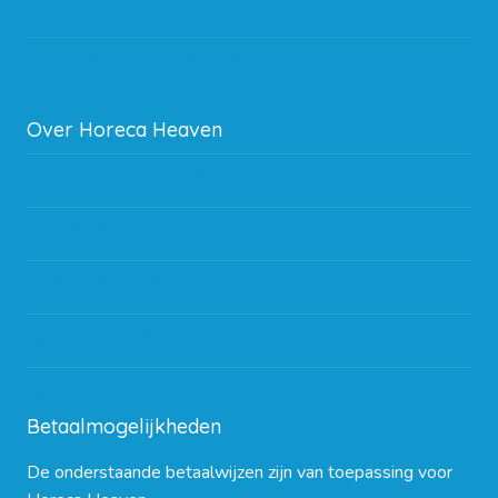
Storingen en goederen retour
Subsidie regeling EIA 2020
Over Horeca Heaven
Werken bij Horeca Heaven
Partners en links
Algemene voorwaarden
Contact opnemen
Blog
Betaalmogelijkheden
De onderstaande betaalwijzen zijn van toepassing voor