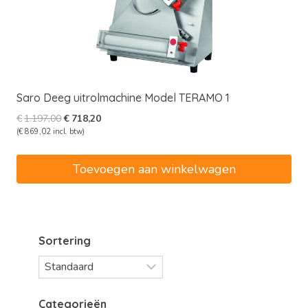
Saro Deeg uitrolmachine Model TERAMO 1
Oorspronkelijke
Huidige
€
1.197,00
€
718,20
prijs
prijs
(
€
869,02
incl. btw)
was:
is:
€1.197,00.
€718,20.
Toevoegen aan winkelwagen
Sortering
Categorieën