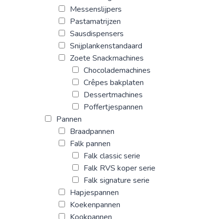
Messenslijpers
Pastamatrijzen
Sausdispensers
Snijplankenstandaard
Zoete Snackmachines
Chocolademachines
Crêpes bakplaten
Dessertmachines
Poffertjespannen
Pannen
Braadpannen
Falk pannen
Falk classic serie
Falk RVS koper serie
Falk signature serie
Hapjespannen
Koekenpannen
Kookpannen