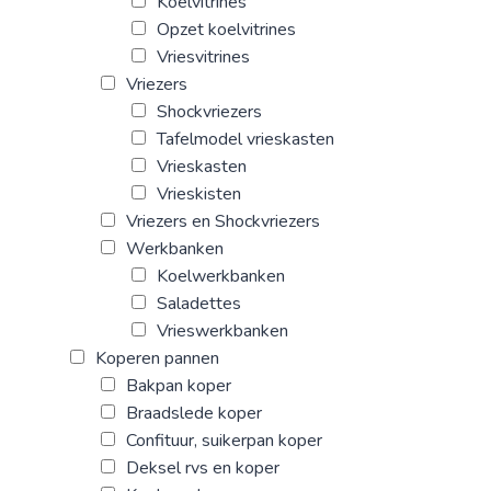
Koelvitrines
Opzet koelvitrines
Vriesvitrines
Vriezers
Shockvriezers
Tafelmodel vrieskasten
Vrieskasten
Vrieskisten
Vriezers en Shockvriezers
Werkbanken
Koelwerkbanken
Saladettes
Vrieswerkbanken
Koperen pannen
Bakpan koper
Braadslede koper
Confituur, suikerpan koper
Deksel rvs en koper