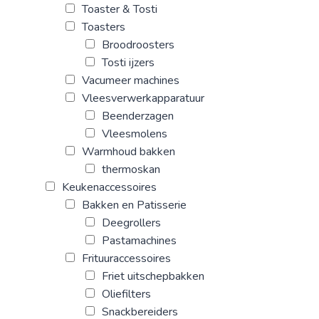
Toaster & Tosti
Toasters
Broodroosters
Tosti ijzers
Vacumeer machines
Vleesverwerkapparatuur
Beenderzagen
Vleesmolens
Warmhoud bakken
thermoskan
Keukenaccessoires
Bakken en Patisserie
Deegrollers
Pastamachines
Frituuraccessoires
Friet uitschepbakken
Oliefilters
Snackbereiders