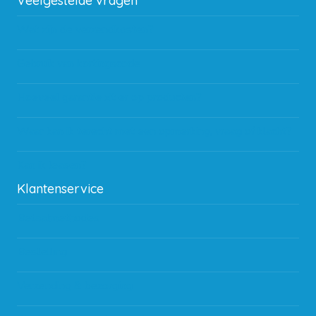
Veelgestelde vragen
Wat zijn de verzendkosten?
Gebruik van kortingscode
Hoeveel garantie zit er op producten?
Waar kan ik terecht met een opmerking, vraag of klacht?
Kan ik leasen?
Klantenservice
Betaalmethodes
Bestelling
Verzending & bezorging