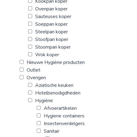
Kookpan koper
Ovenpan koper
Sauteuses koper
Soeppan koper
Steelpan koper
Stoofpan koper
Stoompan koper
Wok koper
Nieuwe Hygiëne producten
Outlet
Overigen
Aziatische keuken
Hotelbenodigdheden
Hygiëne
Afvoerartikelen
Hygiene containers
Insectenverdelgers
Sanitair