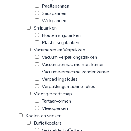
Paellapannen
Sauspannen
Wokpannen
Snijplanken
Houten snijplanken
Plastic snijplanken
Vacumeren en Verpakken
Vacuum verpakkingszakken
Vacuumeermachine met kamer
Vacuumeermachine zonder kamer
Verpakkingsfolies
Verpakkingsmachine folies
Vleesgereedschap
Tartaarvormen
Vleespersen
Koelen en vriezen
Buffetkoelers
Gekoelde buffetten