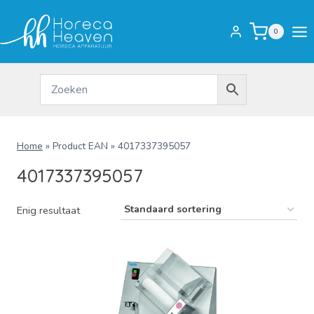
Doorgaan
naar
0
inhoud
Home
»
Product EAN
»
4017337395057
4017337395057
Enig resultaat