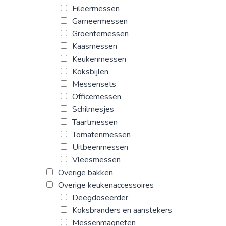
Fileermessen
Garneermessen
Groentemessen
Kaasmessen
Keukenmessen
Koksbijlen
Messensets
Officemessen
Schilmesjes
Taartmessen
Tomatenmessen
Uitbeenmessen
Vleesmessen
Overige bakken
Overige keukenaccessoires
Deegdoseerder
Koksbranders en aanstekers
Messenmagneten