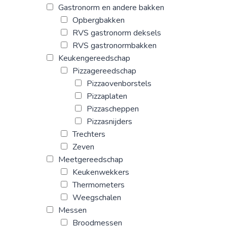
Gastronorm en andere bakken
Opbergbakken
RVS gastronorm deksels
RVS gastronormbakken
Keukengereedschap
Pizzagereedschap
Pizzaovenborstels
Pizzaplaten
Pizzascheppen
Pizzasnijders
Trechters
Zeven
Meetgereedschap
Keukenwekkers
Thermometers
Weegschalen
Messen
Broodmessen