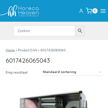
Doorgaan
naar
0
inhoud
Home
»
Product EAN
»
6017426065043
6017426065043
Enig resultaat