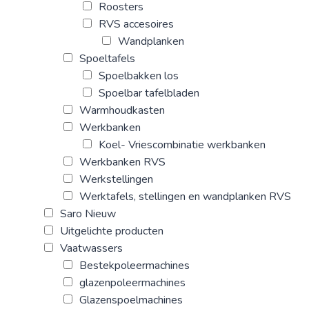
Roosters
RVS accesoires
Wandplanken
Spoeltafels
Spoelbakken los
Spoelbar tafelbladen
Warmhoudkasten
Werkbanken
Koel- Vriescombinatie werkbanken
Werkbanken RVS
Werkstellingen
Werktafels, stellingen en wandplanken RVS
Saro Nieuw
Uitgelichte producten
Vaatwassers
Bestekpoleermachines
glazenpoleermachines
Glazenspoelmachines