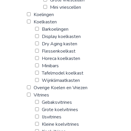
Grote vriescellen
Mini vriescellen
Koelingen
Koelkasten
Barkoelingen
Display koelkasten
Dry Aging kasten
Flessenkoelkast
Horeca koelkasten
Minibars
Tafelmodel koelkast
Wijnklimaatkasten
Overige Koelen en Vriezen
Vitrines
Gebaksvitrines
Grote koelvitrines
IJsvitrines
Kleine koelvitrines