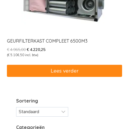
GEURFILTERKAST COMPLEET 6500M3
Oorspronkelijke
Huidige
€
4.965,00
€
4.220,25
prijs
prijs
(
€
5.106,50
incl. btw)
was:
is:
€4.965,00.
€4.220,25.
Lees verder
Sortering
Categorieën