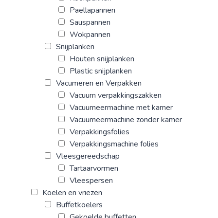
Paellapannen
Sauspannen
Wokpannen
Snijplanken
Houten snijplanken
Plastic snijplanken
Vacumeren en Verpakken
Vacuum verpakkingszakken
Vacuumeermachine met kamer
Vacuumeermachine zonder kamer
Verpakkingsfolies
Verpakkingsmachine folies
Vleesgereedschap
Tartaarvormen
Vleespersen
Koelen en vriezen
Buffetkoelers
Gekoelde buffetten