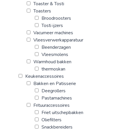
Toaster & Tosti
Toasters
Broodroosters
Tosti ijzers
Vacumeer machines
Vleesverwerkapparatuur
Beenderzagen
Vleesmolens
Warmhoud bakken
thermoskan
Keukenaccessoires
Bakken en Patisserie
Deegrollers
Pastamachines
Frituuraccessoires
Friet uitschepbakken
Oliefilters
Snackbereiders