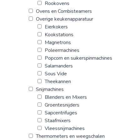
Rookovens
Ovens en Combisteamers
Overige keukenapparatuur
Eierkokers
Kookstations
Magnetrons
Poleermachines
Popcorn en suikerspinmachines
Salamanders
Sous Vide
Theekannen
Snijmachines
Blenders en Mixers
Groentesnijders
Sapcentrifuges
Staafmixers
Vleessnijmachines
Thermometers en weegschalen