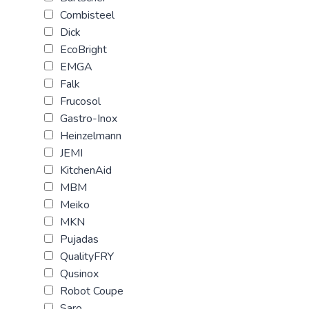
Combisteel
Dick
EcoBright
EMGA
Falk
Frucosol
Gastro-Inox
Heinzelmann
JEMI
KitchenAid
MBM
Meiko
MKN
Pujadas
QualityFRY
Qusinox
Robot Coupe
Saro