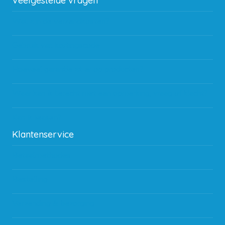
Veelgestelde vragen
Wat zijn de verzendkosten?
Gebruik van kortingscode
Hoeveel garantie zit er op producten?
Waar kan ik terecht met een opmerking, vraag of klacht?
Kan ik leasen?
Klantenservice
Betaalmethodes
Bestelling
Verzending & bezorging