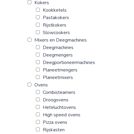
Kokers
Kookketels
Pastakokers
Rijstkokers
Slowcookers
Mixers en Deegmachines
Deegmachines
Deegmengers
Deegportioneermachines
Planeetmengers
Planeetmixers
Ovens
Combisteamers
Droogovens
Heteluchtovens
High speed ovens
Pizza ovens
Rijskasten