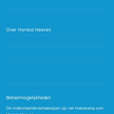
Storingen en goederen retour
Subsidie regeling EIA 2020
Over Horeca Heaven
Werken bij Horeca Heaven
Partners en links
Algemene voorwaarden
Contact opnemen
Blog
Betaalmogelijkheden
De onderstaande betaalwijzen zijn van toepassing voor