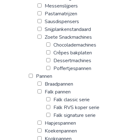
Messenslijpers
Pastamatrijzen
Sausdispensers
Snijplankenstandaard
Zoete Snackmachines
Chocolademachines
Crêpes bakplaten
Dessertmachines
Poffertjespannen
Pannen
Braadpannen
Falk pannen
Falk classic serie
Falk RVS koper serie
Falk signature serie
Hapjespannen
Koekenpannen
Kookpannen