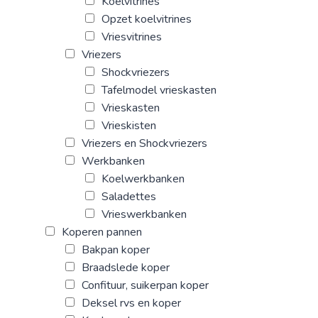
Koelvitrines
Opzet koelvitrines
Vriesvitrines
Vriezers
Shockvriezers
Tafelmodel vrieskasten
Vrieskasten
Vrieskisten
Vriezers en Shockvriezers
Werkbanken
Koelwerkbanken
Saladettes
Vrieswerkbanken
Koperen pannen
Bakpan koper
Braadslede koper
Confituur, suikerpan koper
Deksel rvs en koper