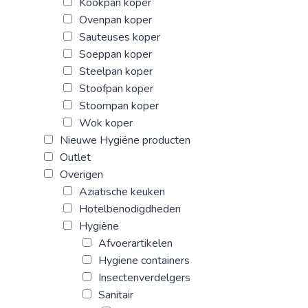
Kookpan koper
Ovenpan koper
Sauteuses koper
Soeppan koper
Steelpan koper
Stoofpan koper
Stoompan koper
Wok koper
Nieuwe Hygiëne producten
Outlet
Overigen
Aziatische keuken
Hotelbenodigdheden
Hygiëne
Afvoerartikelen
Hygiene containers
Insectenverdelgers
Sanitair