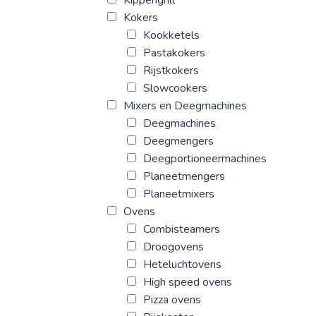
Kokers
Kookketels
Pastakokers
Rijstkokers
Slowcookers
Mixers en Deegmachines
Deegmachines
Deegmengers
Deegportioneermachines
Planeetmengers
Planeetmixers
Ovens
Combisteamers
Droogovens
Heteluchtovens
High speed ovens
Pizza ovens