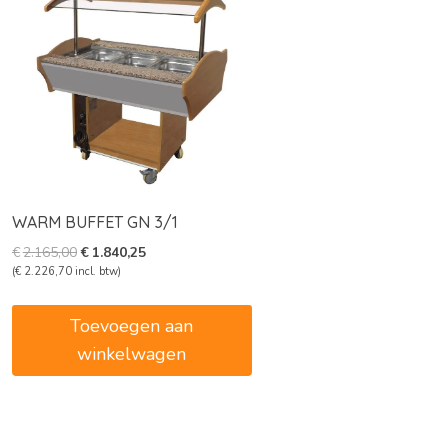
WARM BUFFET GN 3/1
Oorspronkelijke
Huidige
€
2.165,00
€
1.840,25
prijs
prijs
(
€
2.226,70
incl. btw)
was:
is:
€2.165,00.
€1.840,25.
Toevoegen aan
winkelwagen