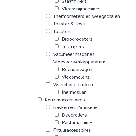
Staafmixers
Vleessnijmachines
Thermometers en weegschalen
Toaster & Tosti
Toasters
Broodroosters
Tosti ijzers
Vacumeer machines
Vleesverwerkapparatuur
Beenderzagen
Vleesmolens
Warmhoud bakken
thermoskan
Keukenaccessoires
Bakken en Patisserie
Deegrollers
Pastamachines
Frituuraccessoires