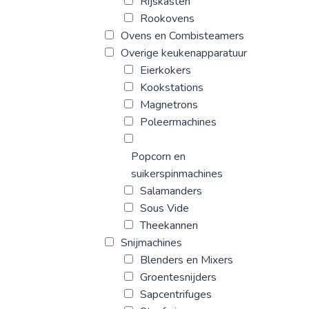
Rijskasten
Rookovens
Ovens en Combisteamers
Overige keukenapparatuur
Eierkokers
Kookstations
Magnetrons
Poleermachines
Popcorn en
suikerspinmachines
Salamanders
Sous Vide
Theekannen
Snijmachines
Blenders en Mixers
Groentesnijders
Sapcentrifuges