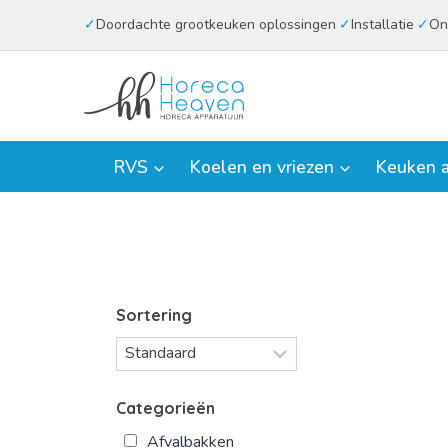
Doorgaan
Doordachte grootkeuken oplossingen
Installatie
On
naar
inhoud
RVS
Koelen en vriezen
Keuken a
Sortering
Categorieën
Afvalbakken