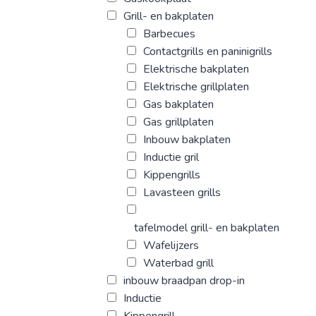
Grill- en bakplaten
Barbecues
Contactgrills en paninigrills
Elektrische bakplaten
Elektrische grillplaten
Gas bakplaten
Gas grillplaten
Inbouw bakplaten
Inductie gril
Kippengrills
Lavasteen grills
tafelmodel grill- en bakplaten
Wafelijzers
Waterbad grill
inbouw braadpan drop-in
Inductie
Kippengrill