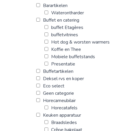
Barartikelen
Waterontharder
Buffet en catering
buffet Etagères
buffetvitrines
Hot dog & worsten warmers
Koffie en Thee
Mobiele buffetstands
Presentatie
Buffetartikelen
Deksel rvs en koper
Eco select
Geen categorie
Horecameubilair
Horecatafels
Keuken apparatuur
Braadsledes
Crêpe bakplaat