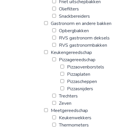
Friet uitschepbakken
Oliefilters
Snackbereiders
Gastronorm en andere bakken
Opbergbakken
RVS gastronorm deksels
RVS gastronormbakken
Keukengereedschap
Pizzagereedschap
Pizzaovenborstels
Pizzaplaten
Pizzascheppen
Pizzasnijders
Trechters
Zeven
Meetgereedschap
Keukenwekkers
Thermometers