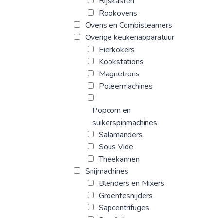
Rijskasten
Rookovens
Ovens en Combisteamers
Overige keukenapparatuur
Eierkokers
Kookstations
Magnetrons
Poleermachines
Popcorn en
suikerspinmachines
Salamanders
Sous Vide
Theekannen
Snijmachines
Blenders en Mixers
Groentesnijders
Sapcentrifuges