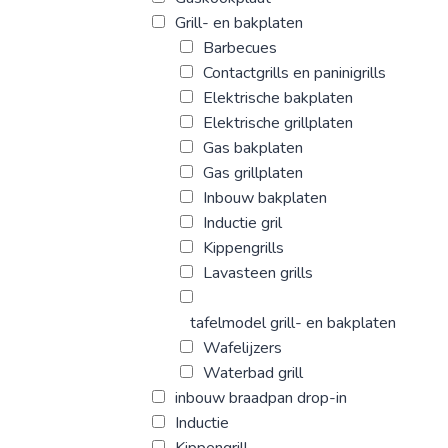
Grill- en bakplaten
Barbecues
Contactgrills en paninigrills
Elektrische bakplaten
Elektrische grillplaten
Gas bakplaten
Gas grillplaten
Inbouw bakplaten
Inductie gril
Kippengrills
Lavasteen grills
tafelmodel grill- en bakplaten
Wafelijzers
Waterbad grill
inbouw braadpan drop-in
Inductie
Kippengrill