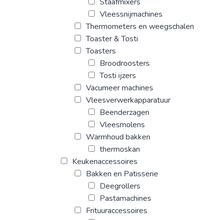
Staafmixers
Vleessnijmachines
Thermometers en weegschalen
Toaster & Tosti
Toasters
Broodroosters
Tosti ijzers
Vacumeer machines
Vleesverwerkapparatuur
Beenderzagen
Vleesmolens
Warmhoud bakken
thermoskan
Keukenaccessoires
Bakken en Patisserie
Deegrollers
Pastamachines
Frituuraccessoires