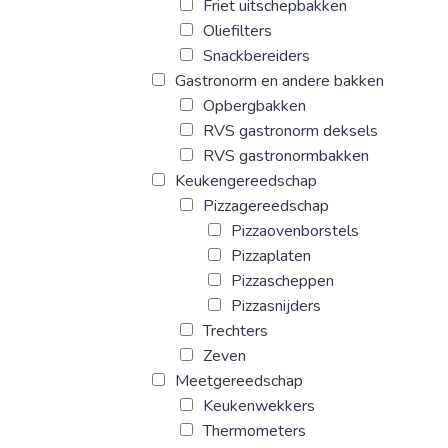
Friet uitschepbakken
Oliefilters
Snackbereiders
Gastronorm en andere bakken
Opbergbakken
RVS gastronorm deksels
RVS gastronormbakken
Keukengereedschap
Pizzagereedschap
Pizzaovenborstels
Pizzaplaten
Pizzascheppen
Pizzasnijders
Trechters
Zeven
Meetgereedschap
Keukenwekkers
Thermometers