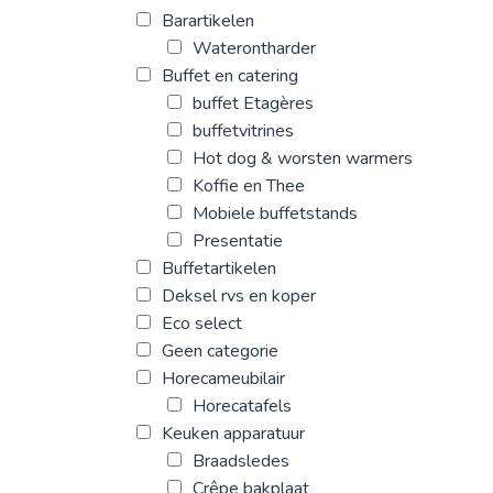
Barartikelen
Waterontharder
Buffet en catering
buffet Etagères
buffetvitrines
Hot dog & worsten warmers
Koffie en Thee
Mobiele buffetstands
Presentatie
Buffetartikelen
Deksel rvs en koper
Eco select
Geen categorie
Horecameubilair
Horecatafels
Keuken apparatuur
Braadsledes
Crêpe bakplaat