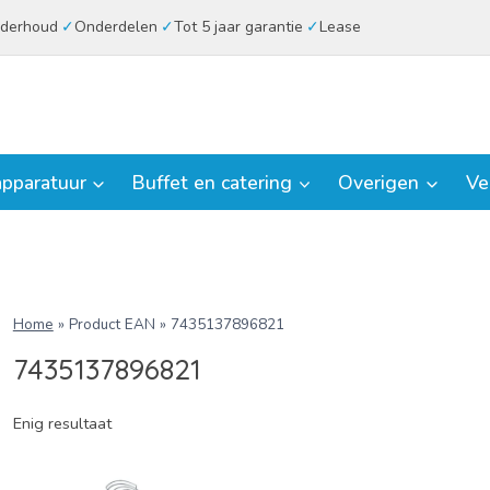
derhoud
Onderdelen
Tot 5 jaar garantie
Lease
pparatuur
Buffet en catering
Overigen
Ve
Home
»
Product EAN
»
7435137896821
7435137896821
Enig resultaat