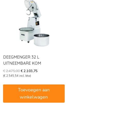
DEEGMENGER 32 L
UITNEEMBARE KOM
Oorspronkelijke
Huidige
€
2.475,00
€
2.103,75
prijs
prijs
(
€
2.545,54
incl. btw)
was:
is:
€2.475,00.
€2.103,75.
Toevoegen aan
winkelwagen