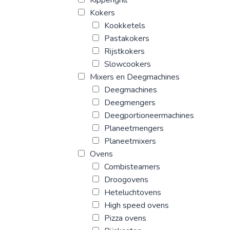
Kokers
Kookketels
Pastakokers
Rijstkokers
Slowcookers
Mixers en Deegmachines
Deegmachines
Deegmengers
Deegportioneermachines
Planeetmengers
Planeetmixers
Ovens
Combisteamers
Droogovens
Heteluchtovens
High speed ovens
Pizza ovens