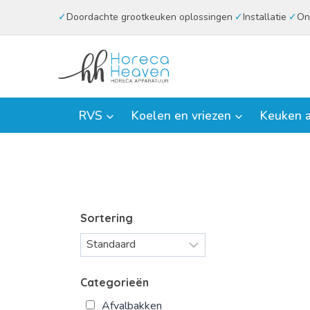
Doorgaan
Doordachte grootkeuken oplossingen
Installatie
On
naar
inhoud
RVS
Koelen en vriezen
Keuken a
Sortering
Categorieën
Afvalbakken