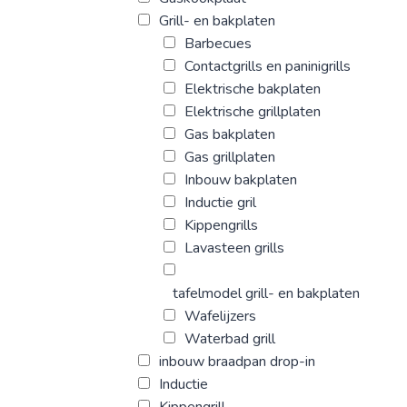
Grill- en bakplaten
Barbecues
Contactgrills en paninigrills
Elektrische bakplaten
Elektrische grillplaten
Gas bakplaten
Gas grillplaten
Inbouw bakplaten
Inductie gril
Kippengrills
Lavasteen grills
tafelmodel grill- en bakplaten
Wafelijzers
Waterbad grill
inbouw braadpan drop-in
Inductie
Kippengrill