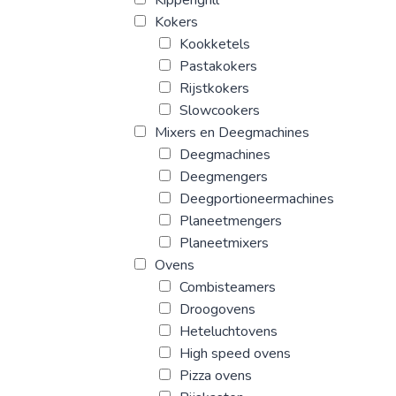
Kokers
Kookketels
Pastakokers
Rijstkokers
Slowcookers
Mixers en Deegmachines
Deegmachines
Deegmengers
Deegportioneermachines
Planeetmengers
Planeetmixers
Ovens
Combisteamers
Droogovens
Heteluchtovens
High speed ovens
Pizza ovens