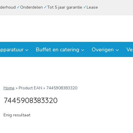
derhoud
Onderdelen
Tot 5 jaar garantie
Lease
pparatuur
Buffet en catering
Overigen
Ve
Home
»
Product EAN
»
7445908383320
7445908383320
Enig resultaat