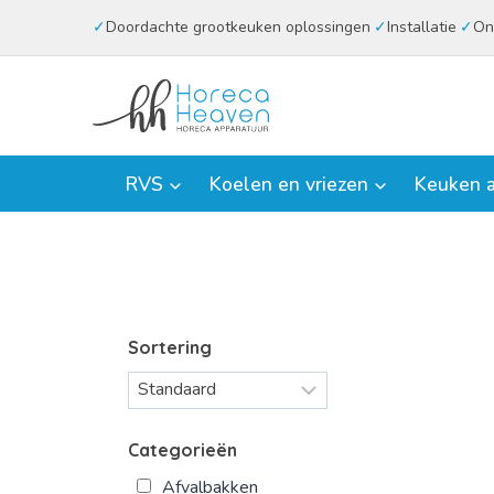
Doorgaan
Doordachte grootkeuken oplossingen
Installatie
On
naar
inhoud
RVS
Koelen en vriezen
Keuken a
Sortering
Categorieën
Afvalbakken