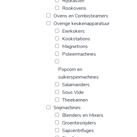
Rijskasten
Rookovens
Ovens en Combisteamers
Overige keukenapparatuur
Eierkokers
Kookstations
Magnetrons
Poleermachines
Popcorn en
suikerspinmachines
Salamanders
Sous Vide
Theekannen
Snijmachines
Blenders en Mixers
Groentesnijders
Sapcentrifuges