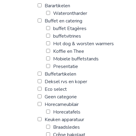
Barartikelen
Waterontharder
Buffet en catering
buffet Etagères
buffetvitrines
Hot dog & worsten warmers
Koffie en Thee
Mobiele buffetstands
Presentatie
Buffetartikelen
Deksel rvs en koper
Eco select
Geen categorie
Horecameubilair
Horecatafels
Keuken apparatuur
Braadsledes
Crêpe bakplaat