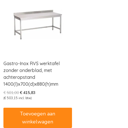
Gastro-Inox RVS werktafel
zonder onderblad, met
achteropstand
1400(l)x700(d)x880(h)mm
Oorspronkelijke
Huidige
€
501,00
€
415,83
prijs
prijs
(
€
503,15
incl. btw)
was:
is:
€501,00.
€415,83.
Toevoegen aan
winkelwagen