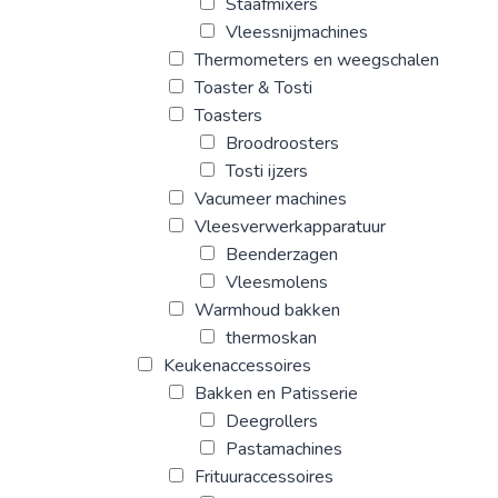
Staafmixers
Vleessnijmachines
Thermometers en weegschalen
Toaster & Tosti
Toasters
Broodroosters
Tosti ijzers
Vacumeer machines
Vleesverwerkapparatuur
Beenderzagen
Vleesmolens
Warmhoud bakken
thermoskan
Keukenaccessoires
Bakken en Patisserie
Deegrollers
Pastamachines
Frituuraccessoires