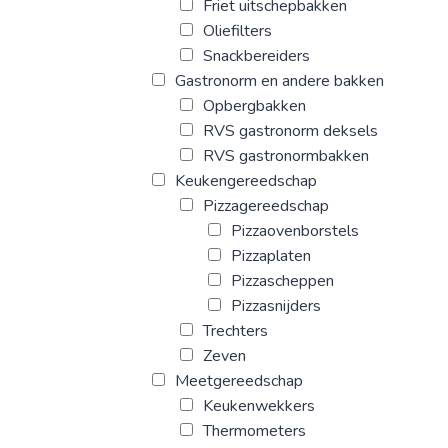
Friet uitschepbakken
Oliefilters
Snackbereiders
Gastronorm en andere bakken
Opbergbakken
RVS gastronorm deksels
RVS gastronormbakken
Keukengereedschap
Pizzagereedschap
Pizzaovenborstels
Pizzaplaten
Pizzascheppen
Pizzasnijders
Trechters
Zeven
Meetgereedschap
Keukenwekkers
Thermometers