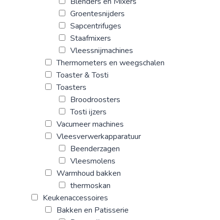
Blenders en Mixers
Groentesnijders
Sapcentrifuges
Staafmixers
Vleessnijmachines
Thermometers en weegschalen
Toaster & Tosti
Toasters
Broodroosters
Tosti ijzers
Vacumeer machines
Vleesverwerkapparatuur
Beenderzagen
Vleesmolens
Warmhoud bakken
thermoskan
Keukenaccessoires
Bakken en Patisserie