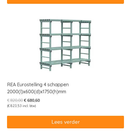
REA Eurostelling 4 schappen
2000(l)x600(d)x1750(h)mm
Oorspronkelijke
Huidige
€
820,00
€
680,60
prijs
prijs
(
€
823,53
incl. btw)
was:
is:
€820,00.
€680,60.
Lees verder