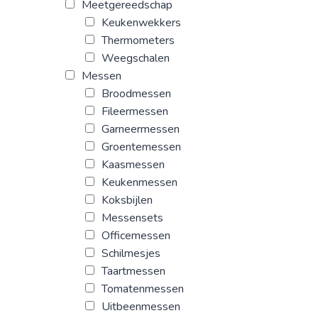
Meetgereedschap
Keukenwekkers
Thermometers
Weegschalen
Messen
Broodmessen
Fileermessen
Garneermessen
Groentemessen
Kaasmessen
Keukenmessen
Koksbijlen
Messensets
Officemessen
Schilmesjes
Taartmessen
Tomatenmessen
Uitbeenmessen