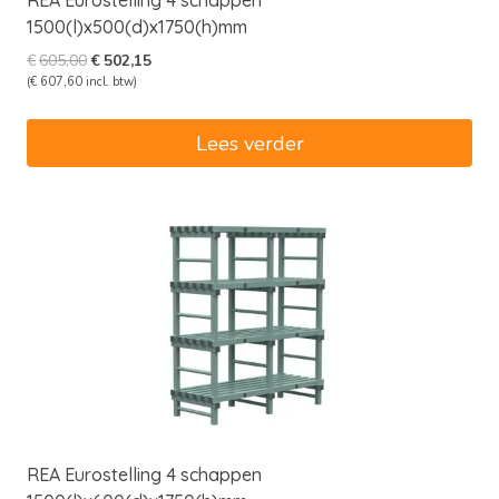
REA Eurostelling 4 schappen
1500(l)x500(d)x1750(h)mm
Oorspronkelijke
Huidige
€
605,00
€
502,15
prijs
prijs
(
€
607,60
incl. btw)
was:
is:
€605,00.
€502,15.
Lees verder
REA Eurostelling 4 schappen