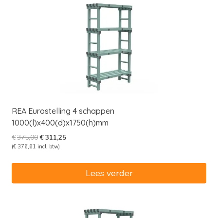
REA Eurostelling 4 schappen
1000(l)x400(d)x1750(h)mm
Oorspronkelijke
Huidige
€
375,00
€
311,25
prijs
prijs
(
€
376,61
incl. btw)
was:
is:
€375,00.
€311,25.
Lees verder