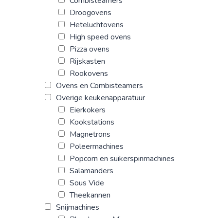
Combisteamers
Droogovens
Heteluchtovens
High speed ovens
Pizza ovens
Rijskasten
Rookovens
Ovens en Combisteamers
Overige keukenapparatuur
Eierkokers
Kookstations
Magnetrons
Poleermachines
Popcorn en suikerspinmachines
Salamanders
Sous Vide
Theekannen
Snijmachines