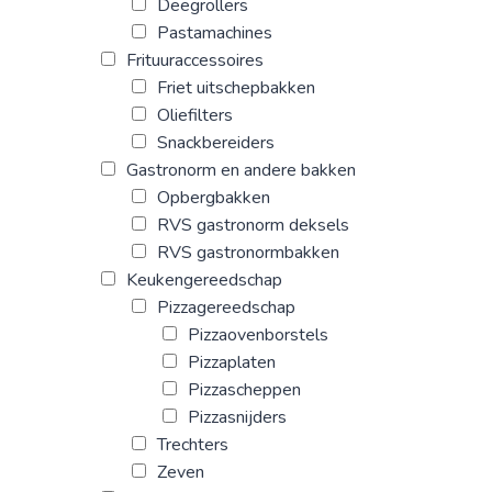
Deegrollers
Pastamachines
Frituuraccessoires
Friet uitschepbakken
Oliefilters
Snackbereiders
Gastronorm en andere bakken
Opbergbakken
RVS gastronorm deksels
RVS gastronormbakken
Keukengereedschap
Pizzagereedschap
Pizzaovenborstels
Pizzaplaten
Pizzascheppen
Pizzasnijders
Trechters
Zeven