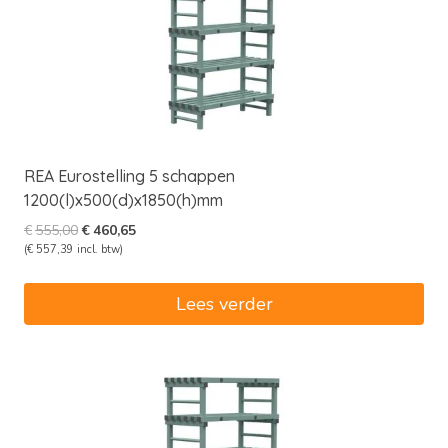
REA Eurostelling 5 schappen
1200(l)x500(d)x1850(h)mm
Oorspronkelijke
Huidige
€
555,00
€
460,65
prijs
prijs
(
€
557,39
incl. btw)
was:
is:
€555,00.
€460,65.
Lees verder