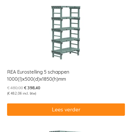
REA Eurostelling 5 schappen
1000(l)x500(d)x1850(h)mm
Oorspronkelijke
Huidige
€
480,00
€
398,40
prijs
prijs
(
€
482,06
incl. btw)
was:
is:
€480,00.
€398,40.
Lees verder