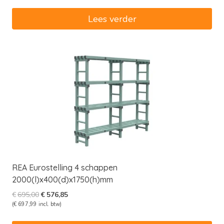
was:
is:
€750,00.
€622,50.
Lees verder
REA Eurostelling 4 schappen
2000(l)x400(d)x1750(h)mm
Oorspronkelijke
Huidige
€
695,00
€
576,85
prijs
prijs
(
€
697,99
incl. btw)
was:
is: