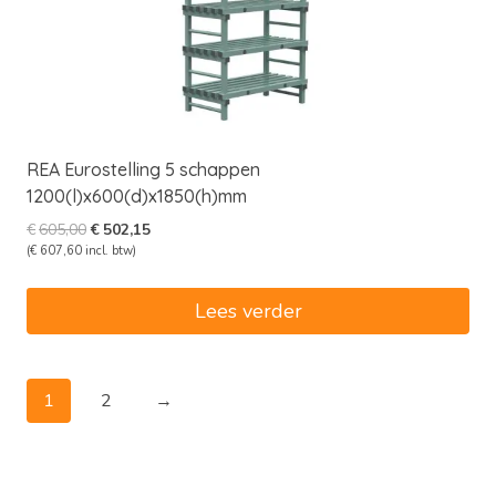
REA Eurostelling 5 schappen
1200(l)x600(d)x1850(h)mm
Oorspronkelijke
Huidige
€
605,00
€
502,15
prijs
prijs
(
€
607,60
incl. btw)
was:
is:
€605,00.
€502,15.
Lees verder
1
2
→