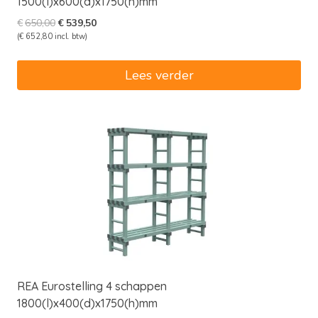
1500(l)x600(d)x1750(h)mm
Oorspronkelijke
Huidige
€
650,00
€
539,50
prijs
prijs
(
€
652,80
incl. btw)
was:
is:
€650,00.
€539,50.
Lees verder
REA Eurostelling 4 schappen
1800(l)x400(d)x1750(h)mm