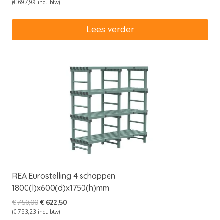
prijs
prijs
(
€
697,99
incl. btw)
was:
is:
€695,00.
€576,85.
Lees verder
REA Eurostelling 4 schappen
1800(l)x600(d)x1750(h)mm
Oorspronkelijke
Huidige
€
750,00
€
622,50
prijs
prijs
(
€
753,23
incl. btw)