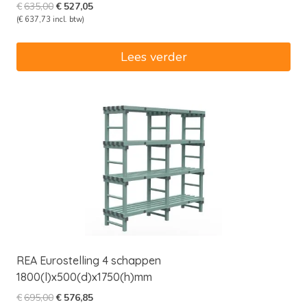
Oorspronkelijke
Huidige
€
635,00
€
527,05
prijs
prijs
(
€
637,73
incl. btw)
was:
is:
€635,00.
€527,05.
Lees verder
REA Eurostelling 4 schappen
1800(l)x500(d)x1750(h)mm
Oorspronkelijke
Huidige
€
695,00
€
576,85