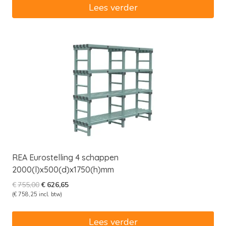
€695,00.
€576,85.
Lees verder
REA Eurostelling 4 schappen
2000(l)x500(d)x1750(h)mm
Oorspronkelijke
Huidige
€
755,00
€
626,65
prijs
prijs
(
€
758,25
incl. btw)
was:
is:
€755,00.
€626,65.
Lees verder