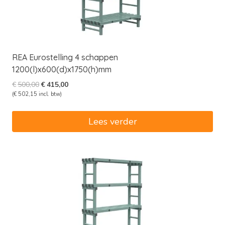
REA Eurostelling 4 schappen
1200(l)x600(d)x1750(h)mm
Oorspronkelijke
Huidige
€
500,00
€
415,00
prijs
prijs
(
€
502,15
incl. btw)
was:
is:
€500,00.
€415,00.
Lees verder