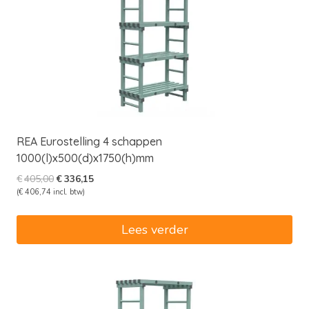
REA Eurostelling 4 schappen
1000(l)x500(d)x1750(h)mm
Oorspronkelijke
Huidige
€
405,00
€
336,15
prijs
prijs
(
€
406,74
incl. btw)
was:
is:
€405,00.
€336,15.
Lees verder