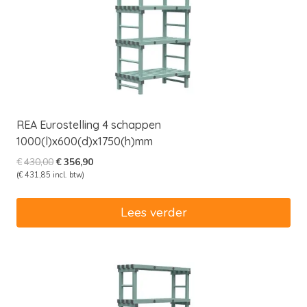
REA Eurostelling 4 schappen
1000(l)x600(d)x1750(h)mm
Oorspronkelijke
Huidige
€
430,00
€
356,90
prijs
prijs
(
€
431,85
incl. btw)
was:
is:
€430,00.
€356,90.
Lees verder