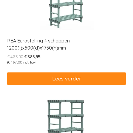
REA Eurostelling 4 schappen
1200(l)x500(d)x1750(h)mm
Oorspronkelijke
Huidige
€
465,00
€
385,95
prijs
prijs
(
€
467,00
incl. btw)
was:
is:
€465,00.
€385,95.
Lees verder