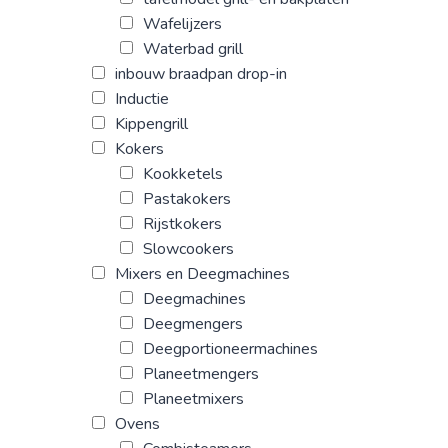
Wafelijzers
Waterbad grill
inbouw braadpan drop-in
Inductie
Kippengrill
Kokers
Kookketels
Pastakokers
Rijstkokers
Slowcookers
Mixers en Deegmachines
Deegmachines
Deegmengers
Deegportioneermachines
Planeetmengers
Planeetmixers
Ovens