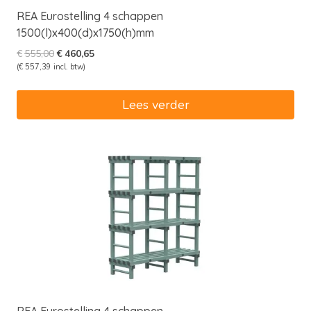
REA Eurostelling 4 schappen
1500(l)x400(d)x1750(h)mm
Oorspronkelijke
Huidige
€
555,00
€
460,65
prijs
prijs
(
€
557,39
incl. btw)
was:
is:
€555,00.
€460,65.
Lees verder