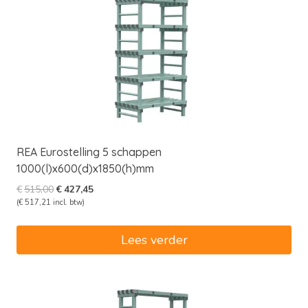
REA Eurostelling 5 schappen
1000(l)x600(d)x1850(h)mm
Oorspronkelijke
Huidige
€
515,00
€
427,45
prijs
prijs
(
€
517,21
incl. btw)
was:
is:
€515,00.
€427,45.
Lees verder