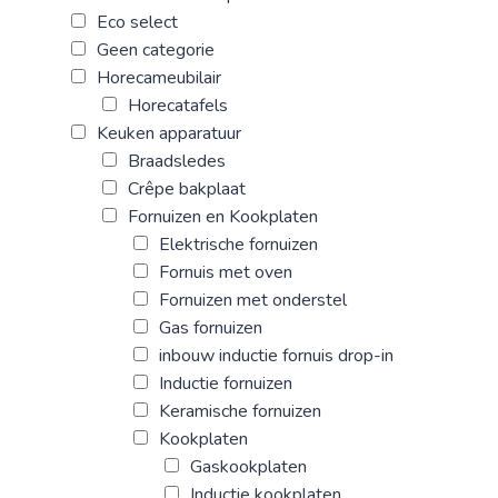
Eco select
Geen categorie
Horecameubilair
Horecatafels
Keuken apparatuur
Braadsledes
Crêpe bakplaat
Fornuizen en Kookplaten
Elektrische fornuizen
Fornuis met oven
Fornuizen met onderstel
Gas fornuizen
inbouw inductie fornuis drop-in
Inductie fornuizen
Keramische fornuizen
Kookplaten
Gaskookplaten
Inductie kookplaten