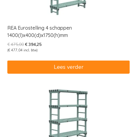
REA Eurostelling 4 schappen
1400(l)x400(d)x1750(h)mm
Oorspronkelijke
Huidige
€
475,00
€
394,25
prijs
prijs
(
€
477,04
incl. btw)
was:
is:
€475,00.
€394,25.
Lees verder