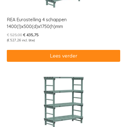
REA Eurostelling 4 schappen
1400(l)x500(d)x1750(h)mm
Oorspronkelijke
Huidige
€
525,00
€
435,75
prijs
prijs
(
€
527,26
incl. btw)
was:
is:
€525,00.
€435,75.
Lees verder