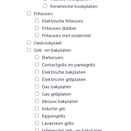
Keramische kookplaten
Friteuses
Elektrische friteuses
Friteuses dubbel
Friteuses met onderstel
Gaskookplaat
Grill- en bakplaten
Barbecues
Contactgrills en paninigrills
Elektrische bakplaten
Elektrische grillplaten
Gas bakplaten
Gas grillplaten
Inbouw bakplaten
Inductie gril
Kippengrills
Lavasteen grills
tafelmodel grill- en bakplaten