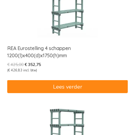
REA Eurostelling 4 schappen
1200(l)x400(d)x1750(h)mm
Oorspronkelijke
Huidige
€
425,00
€
352,75
prijs
prijs
(
€
426,83
incl. btw)
was:
is:
€425,00.
€352,75.
Lees verder