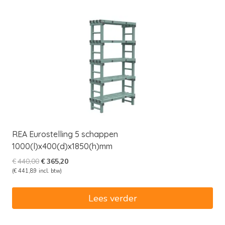
REA Eurostelling 5 schappen
1000(l)x400(d)x1850(h)mm
Oorspronkelijke
Huidige
€
440,00
€
365,20
prijs
prijs
(
€
441,89
incl. btw)
was:
is:
€440,00.
€365,20.
Lees verder