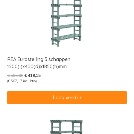
REA Eurostelling 5 schappen
1200(l)x400(d)x1850(h)mm
Oorspronkelijke
Huidige
€
505,00
€
419,15
prijs
prijs
(
€
507,17
incl. btw)
was:
is:
€505,00.
€419,15.
Lees verder