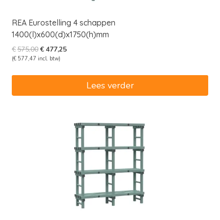
REA Eurostelling 4 schappen
1400(l)x600(d)x1750(h)mm
Oorspronkelijke
Huidige
€
575,00
€
477,25
prijs
prijs
(
€
577,47
incl. btw)
was:
is:
€575,00.
€477,25.
Lees verder