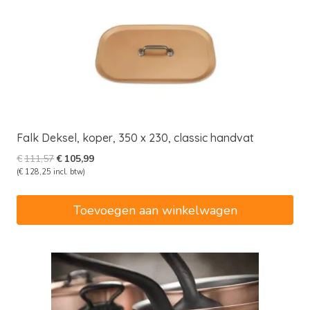
Falk Deksel, koper, 350 x 230, classic handvat
Oorspronkelijke
Huidige
€
111,57
€
105,99
prijs
prijs
(
€
128,25
incl. btw)
was:
is:
€111,57.
€105,99.
Toevoegen aan winkelwagen