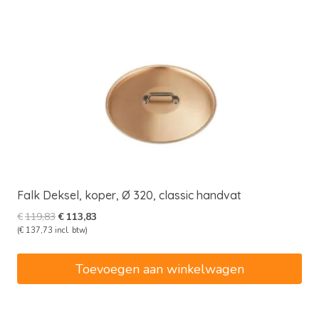
Falk Deksel, koper, Ø 320, classic handvat
Oorspronkelijke
Huidige
€
119,83
€
113,83
prijs
prijs
(
€
137,73
incl. btw)
was:
is:
€119,83.
€113,83.
Toevoegen aan winkelwagen