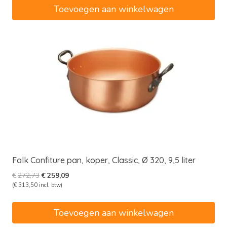
€231,40.
€219,83.
Toevoegen aan winkelwagen
Falk Confiture pan, koper, Classic, Ø 320, 9,5 liter
Oorspronkelijke
Huidige
€
272,73
€
259,09
prijs
prijs
(
€
313,50
incl. btw)
was:
is:
€272,73.
€259,09.
Toevoegen aan winkelwagen