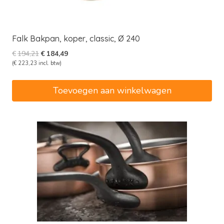
Falk Bakpan, koper, classic, Ø 240
Oorspronkelijke
Huidige
€
194,21
€
184,49
prijs
prijs
(
€
223,23
incl. btw)
was:
is:
€194,21.
€184,49.
Toevoegen aan winkelwagen