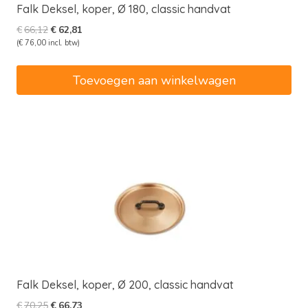
Falk Deksel, koper, Ø 180, classic handvat
Oorspronkelijke
Huidige
€
66,12
€
62,81
prijs
prijs
(
€
76,00
incl. btw)
was:
is:
€66,12.
€62,81.
Toevoegen aan winkelwagen
Falk Deksel, koper, Ø 200, classic handvat
Oorspronkelijke
Huidige
€
70,25
€
66,73