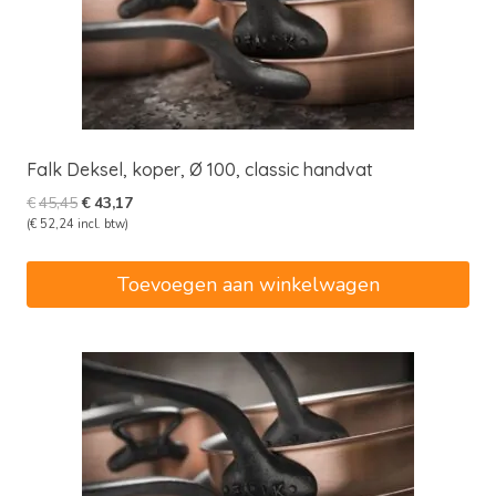
Falk Deksel, koper, Ø 100, classic handvat
Oorspronkelijke
Huidige
€
45,45
€
43,17
prijs
prijs
(
€
52,24
incl. btw)
was:
is:
€45,45.
€43,17.
Toevoegen aan winkelwagen