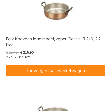
Falk Kookpan laag model, koper,Classic, Ø 240, 2,7
liter
Oorspronkelijke
Huidige
€
227,27
€
215,90
prijs
prijs
(
€
261,24
incl. btw)
was:
is:
€227,27.
€215,90.
Toevoegen aan winkelwagen