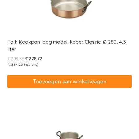
Falk Kookpan laag model, koper,Classic, Ø 280, 4,3
liter
Oorspronkelijke
Huidige
€
293,39
€
278,72
prijs
prijs
(
€
337,25
incl. btw)
was:
is:
€293,39.
€278,72.
Toevoegen aan winkelwagen