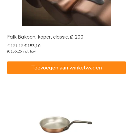
Falk Bakpan, koper, classic, Ø 200
Oorspronkelijke
Huidige
€
161,16
€
153,10
prijs
prijs
(
€
185,25
incl. btw)
was:
is:
€161,16.
€153,10.
Toevoegen aan winkelwagen