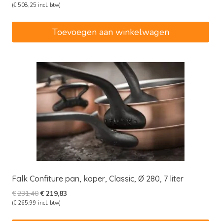
prijs
prijs
(
€
508,25
incl. btw)
was:
is:
€442,15.
€420,04.
Toevoegen aan winkelwagen
Falk Confiture pan, koper, Classic, Ø 280, 7 liter
Oorspronkelijke
Huidige
€
231,40
€
219,83
prijs
prijs
(
€
265,99
incl. btw)
was:
is: