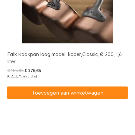
Falk Kookpan laag model, koper,Classic, Ø 200, 1,6
liter
Oorspronkelijke
Huidige
€
185,95
€
176,65
prijs
prijs
(
€
213,75
incl. btw)
was:
is:
€185,95.
€176,65.
Toevoegen aan winkelwagen