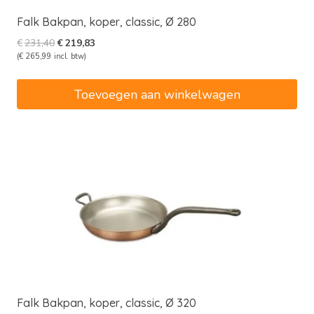
Falk Bakpan, koper, classic, Ø 280
Oorspronkelijke
Huidige
€
231,40
€
219,83
prijs
prijs
(
€
265,99
incl. btw)
was:
is:
€231,40.
€219,83.
Toevoegen aan winkelwagen
Falk Bakpan, koper, classic, Ø 320