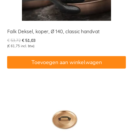
Falk Deksel, koper, Ø 140, classic handvat
Oorspronkelijke
Huidige
€
53,72
€
51,03
prijs
prijs
(
€
61,75
incl. btw)
was:
is:
€53,72.
€51,03.
Toevoegen aan winkelwagen