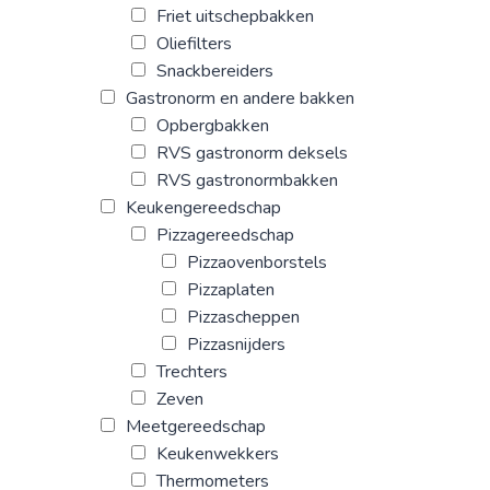
Friet uitschepbakken
Oliefilters
Snackbereiders
Gastronorm en andere bakken
Opbergbakken
RVS gastronorm deksels
RVS gastronormbakken
Keukengereedschap
Pizzagereedschap
Pizzaovenborstels
Pizzaplaten
Pizzascheppen
Pizzasnijders
Trechters
Zeven
Meetgereedschap
Keukenwekkers
Thermometers