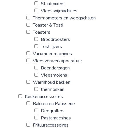
Staafmixers
Vleessnijmachines
Thermometers en weegschalen
Toaster & Tosti
Toasters
Broodroosters
Tosti ijzers
Vacumeer machines
Vleesverwerkapparatuur
Beenderzagen
Vleesmolens
Warmhoud bakken
thermoskan
Keukenaccessoires
Bakken en Patisserie
Deegrollers
Pastamachines
Frituuraccessoires