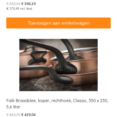
Oorspronkelijke
Huidige
€
322,31
€
306,19
prijs
prijs
(
€
370,49
incl. btw)
was:
is:
€322,31.
€306,19.
Toevoegen aan winkelwagen
Falk Braadslee, koper, rechthoek, Classic, 350 x 230,
5,6 liter
Oorspronkelijke
Huidige
€
442,15
€
420,04