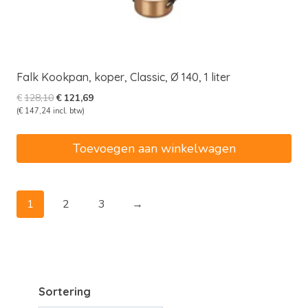
Falk Kookpan, koper, Classic, Ø 140, 1 liter
Oorspronkelijke
Huidige
€
128,10
€
121,69
prijs
prijs
(
€
147,24
incl. btw)
was:
is:
€128,10.
€121,69.
Toevoegen aan winkelwagen
1
2
3
→
Sortering