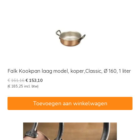
Falk Kookpan laag model, koper,Classic, Ø 160, 1 liter
Oorspronkelijke
Huidige
€
161,16
€
153,10
prijs
prijs
(
€
185,25
incl. btw)
was:
is:
€161,16.
€153,10.
Toevoegen aan winkelwagen