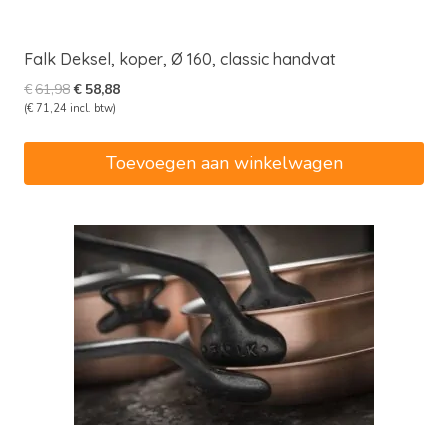
Falk Deksel, koper, Ø 160, classic handvat
Oorspronkelijke
Huidige
€
61,98
€
58,88
prijs
prijs
(
€
71,24
incl. btw)
was:
is:
€61,98.
€58,88.
Toevoegen aan winkelwagen