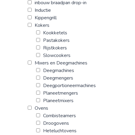
inbouw braadpan drop-in
Inductie
Kippengrill
Kokers
Kookketels
Pastakokers
Rijstkokers
Slowcookers
Mixers en Deegmachines
Deegmachines
Deegmengers
Deegportioneermachines
Planeetmengers
Planeetmixers
Ovens
Combisteamers
Droogovens
Heteluchtovens