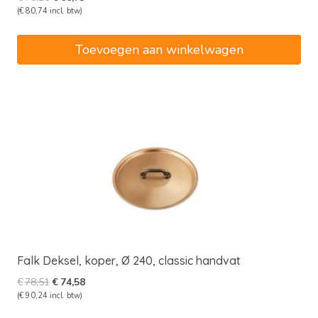
prijs
prijs
(
€
80,74
incl. btw)
was:
is:
€70,25.
€66,73.
Toevoegen aan winkelwagen
Falk Deksel, koper, Ø 240, classic handvat
Oorspronkelijke
Huidige
€
78,51
€
74,58
prijs
prijs
(
€
90,24
incl. btw)
was:
is: