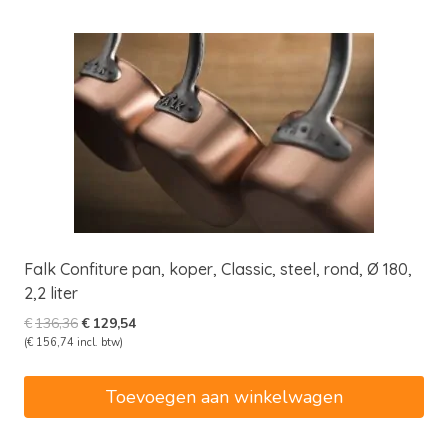
Falk Confiture pan, koper, Classic, steel, rond, Ø 180,
2,2 liter
Oorspronkelijke
Huidige
€
136,36
€
129,54
prijs
prijs
(
€
156,74
incl. btw)
was:
is:
€136,36.
€129,54.
Toevoegen aan winkelwagen