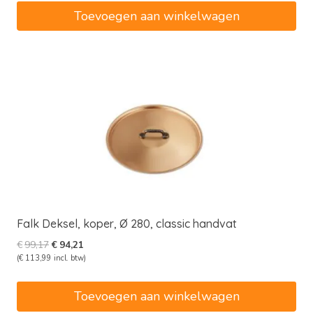
€78,51.
€74,58.
Toevoegen aan winkelwagen
Falk Deksel, koper, Ø 280, classic handvat
Oorspronkelijke
Huidige
€
99,17
€
94,21
prijs
prijs
(
€
113,99
incl. btw)
was:
is:
€99,17.
€94,21.
Toevoegen aan winkelwagen