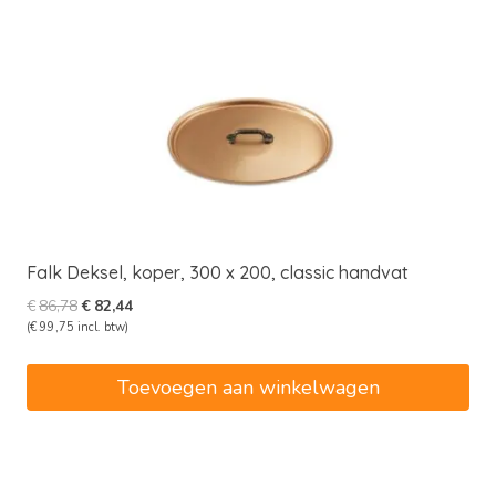
Falk Deksel, koper, 300 x 200, classic handvat
Oorspronkelijke
Huidige
€
86,78
€
82,44
prijs
prijs
(
€
99,75
incl. btw)
was:
is:
€86,78.
€82,44.
Toevoegen aan winkelwagen