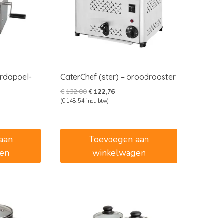
ardappel-
CaterChef (ster) – broodrooster
Oorspronkelijke
Huidige
€
132,00
€
122,76
prijs
prijs
(
€
148,54
incl. btw)
was:
is:
€132,00.
€122,76.
aan
Toevoegen aan
en
winkelwagen