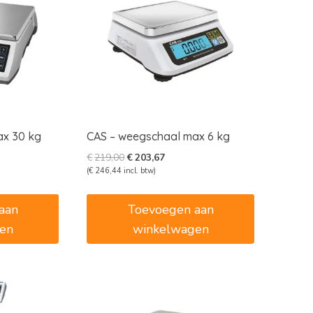
ax 30 kg
CAS – weegschaal max 6 kg
e
e
Oorspronkelijke
Huidige
€
219,00
€
203,67
prijs
prijs
(
€
246,44
incl. btw)
was:
is:
5.
€219,00.
€203,67.
aan
Toevoegen aan
en
winkelwagen