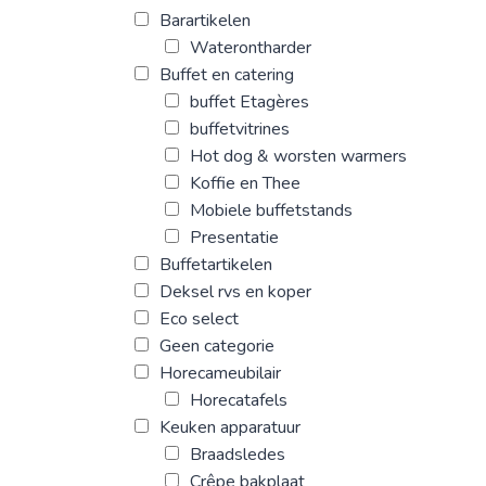
Barartikelen
Waterontharder
Buffet en catering
buffet Etagères
buffetvitrines
Hot dog & worsten warmers
Koffie en Thee
Mobiele buffetstands
Presentatie
Buffetartikelen
Deksel rvs en koper
Eco select
Geen categorie
Horecameubilair
Horecatafels
Keuken apparatuur
Braadsledes
Crêpe bakplaat