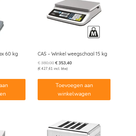
ax 60 kg
CAS – Winkel weegschaal 15 kg
e
e
Oorspronkelijke
Huidige
€
380,00
€
353,40
prijs
prijs
(
€
427,61
incl. btw)
was:
is:
5.
€380,00.
€353,40.
aan
Toevoegen aan
en
winkelwagen