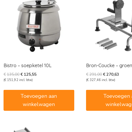
Bistro – soepketel 10L
Bron-Coucke – groen
Oorspronkelijke
Huidige
Oorspronkelijk
Huidig
€
135,00
€
125,55
€
291,00
€
270,63
prijs
prijs
prijs
prijs
(
€
151,92
incl. btw)
(
€
327,46
incl. btw)
was:
is:
was:
is:
€135,00.
€125,55.
€291,00.
€270,6
Toevoegen aan
Toevoegen 
winkelwagen
winkelwag