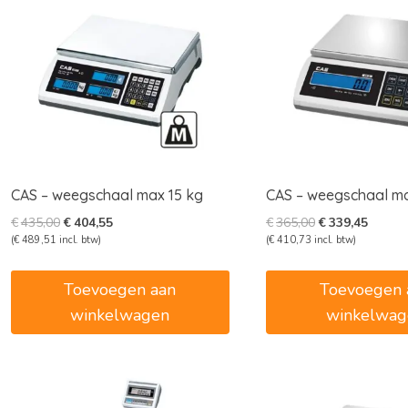
CAS – weegschaal max 15 kg
CAS – weegschaal ma
Oorspronkelijke
Huidige
Oorspronkelijk
Huidig
€
435,00
€
404,55
€
365,00
€
339,45
prijs
prijs
prijs
prijs
(
€
489,51
incl. btw)
(
€
410,73
incl. btw)
was:
is:
was:
is:
€435,00.
€404,55.
€365,00.
€339,4
Toevoegen aan
Toevoegen 
winkelwagen
winkelwag