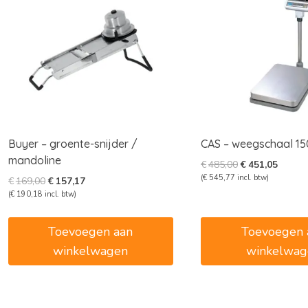
Buyer – groente-snijder /
CAS – weegschaal 15
mandoline
Oorspronkelijk
Huidig
€
485,00
€
451,05
prijs
prijs
(
€
545,77
incl. btw)
Oorspronkelijke
Huidige
€
169,00
€
157,17
was:
is:
prijs
prijs
(
€
190,18
incl. btw)
€485,00.
€451,0
was:
is:
€169,00.
€157,17.
Toevoegen aan
Toevoegen 
winkelwagen
winkelwag