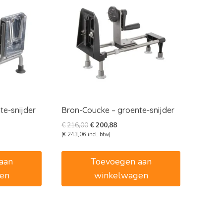
te-snijder
Bron-Coucke – groente-snijder
e
e
Oorspronkelijke
Huidige
€
216,00
€
200,88
prijs
prijs
(
€
243,06
incl. btw)
was:
is:
3.
€216,00.
€200,88.
aan
Toevoegen aan
en
winkelwagen