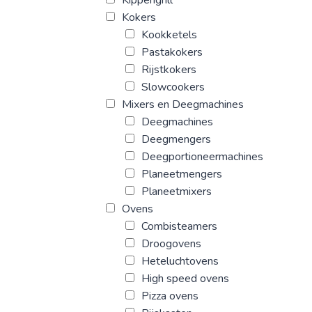
Kokers
Kookketels
Pastakokers
Rijstkokers
Slowcookers
Mixers en Deegmachines
Deegmachines
Deegmengers
Deegportioneermachines
Planeetmengers
Planeetmixers
Ovens
Combisteamers
Droogovens
Heteluchtovens
High speed ovens
Pizza ovens