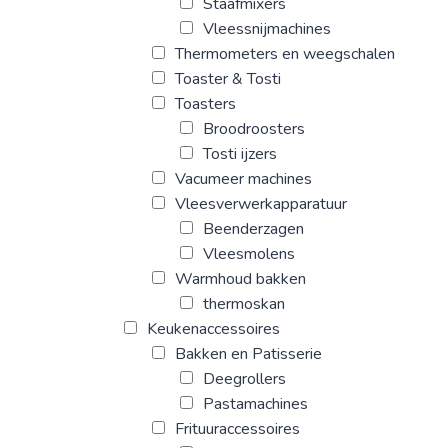
Staafmixers
Vleessnijmachines
Thermometers en weegschalen
Toaster & Tosti
Toasters
Broodroosters
Tosti ijzers
Vacumeer machines
Vleesverwerkapparatuur
Beenderzagen
Vleesmolens
Warmhoud bakken
thermoskan
Keukenaccessoires
Bakken en Patisserie
Deegrollers
Pastamachines
Frituuraccessoires