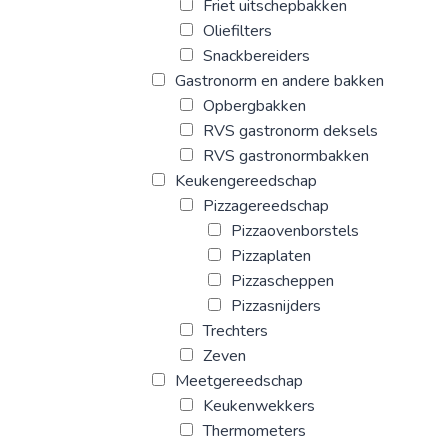
Friet uitschepbakken
Oliefilters
Snackbereiders
Gastronorm en andere bakken
Opbergbakken
RVS gastronorm deksels
RVS gastronormbakken
Keukengereedschap
Pizzagereedschap
Pizzaovenborstels
Pizzaplaten
Pizzascheppen
Pizzasnijders
Trechters
Zeven
Meetgereedschap
Keukenwekkers
Thermometers