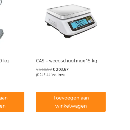
0 kg
CAS – weegschaal max 15 kg
e
e
Oorspronkelijke
Huidige
€
219,00
€
203,67
prijs
prijs
(
€
246,44
incl. btw)
was:
is:
5.
€219,00.
€203,67.
aan
Toevoegen aan
en
winkelwagen