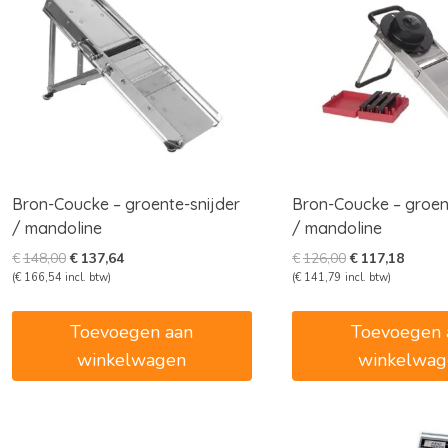
Bron-Coucke – groente-snijder
Bron-Coucke – groen
/ mandoline
/ mandoline
Oorspronkelijke
Huidige
Oorspronkelijk
Huidig
€
148,00
€
137,64
€
126,00
€
117,18
prijs
prijs
prijs
prijs
(
€
166,54
incl. btw)
(
€
141,79
incl. btw)
was:
is:
was:
is:
€148,00.
€137,64.
€126,00.
€117,1
Toevoegen aan
Toevoegen 
winkelwagen
winkelwag