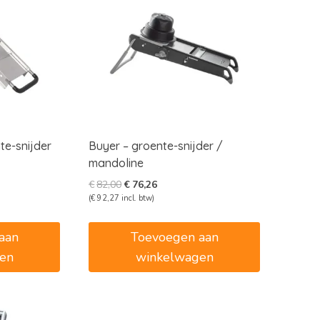
te-snijder
Buyer – groente-snijder /
mandoline
e
e
Oorspronkelijke
Huidige
€
82,00
€
76,26
prijs
prijs
(
€
92,27
incl. btw)
was:
is:
8.
€82,00.
€76,26.
aan
Toevoegen aan
en
winkelwagen