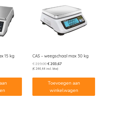
x 15 kg
CAS – weegschaal max 30 kg
e
e
Oorspronkelijke
Huidige
€
219,00
€
203,67
prijs
prijs
(
€
246,44
incl. btw)
was:
is:
5.
€219,00.
€203,67.
aan
Toevoegen aan
en
winkelwagen