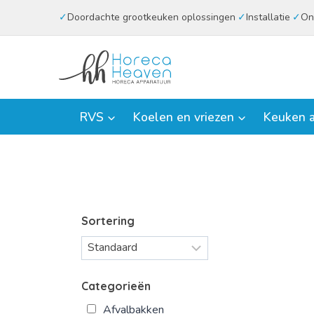
Doorgaan
Doordachte grootkeuken oplossingen
Installatie
On
naar
inhoud
RVS
Koelen en vriezen
Keuken a
Sortering
Categorieën
Afvalbakken