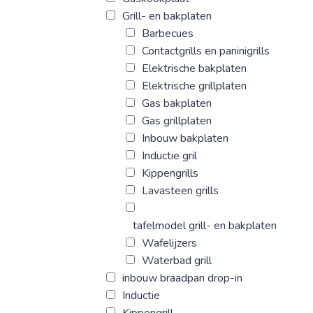
Grill- en bakplaten
Barbecues
Contactgrills en paninigrills
Elektrische bakplaten
Elektrische grillplaten
Gas bakplaten
Gas grillplaten
Inbouw bakplaten
Inductie gril
Kippengrills
Lavasteen grills
tafelmodel grill- en bakplaten
Wafelijzers
Waterbad grill
inbouw braadpan drop-in
Inductie
Kippengrill