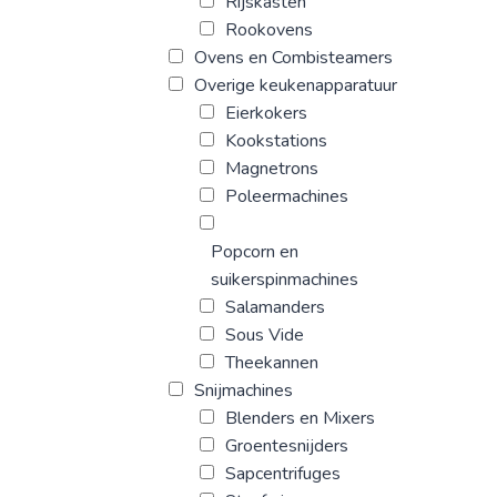
Rijskasten
Rookovens
Ovens en Combisteamers
Overige keukenapparatuur
Eierkokers
Kookstations
Magnetrons
Poleermachines
Popcorn en
suikerspinmachines
Salamanders
Sous Vide
Theekannen
Snijmachines
Blenders en Mixers
Groentesnijders
Sapcentrifuges