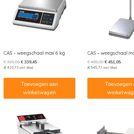
CAS – weegschaal max 6 kg
CAS – weegschaal m
Oorspronkelijke
Huidige
Oorspronkelijk
Huidig
€
365,00
€
339,45
€
485,00
€
451,05
prijs
prijs
prijs
prijs
(
€
410,73
incl. btw)
(
€
545,77
incl. btw)
was:
is:
was:
is:
€365,00.
€339,45.
€485,00.
€451,0
Toevoegen aan
Toevoegen 
winkelwagen
winkelwag