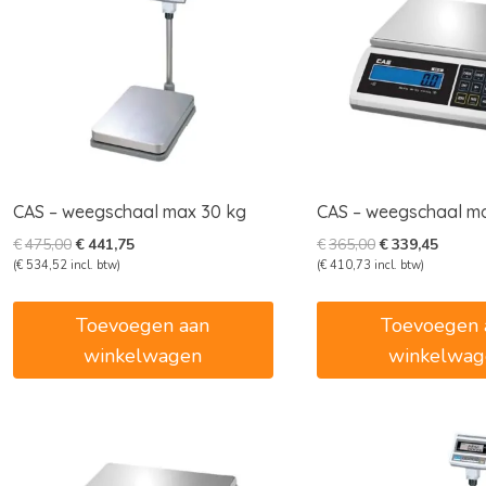
CAS – weegschaal max 30 kg
CAS – weegschaal m
Oorspronkelijke
Huidige
Oorspronkelijk
Huidig
€
475,00
€
441,75
€
365,00
€
339,45
prijs
prijs
prijs
prijs
(
€
534,52
incl. btw)
(
€
410,73
incl. btw)
was:
is:
was:
is:
€475,00.
€441,75.
€365,00.
€339,4
Toevoegen aan
Toevoegen 
winkelwagen
winkelwag