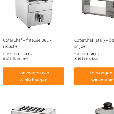
CaterChef – friteuse 08L –
CaterChef (ster) – a
inductie
snijder
Oorspronkelijke
Huidige
Oorspronkelijke
Huidige
€
355,00
€
330,15
€
41,00
€
38,13
prijs
prijs
prijs
prijs
(
€
399,48
incl. btw)
(
€
46,14
incl. btw)
was:
is:
was:
is:
€355,00.
€330,15.
€41,00.
€38,13.
Toevoegen aan
Toevoegen 
winkelwagen
winkelwag