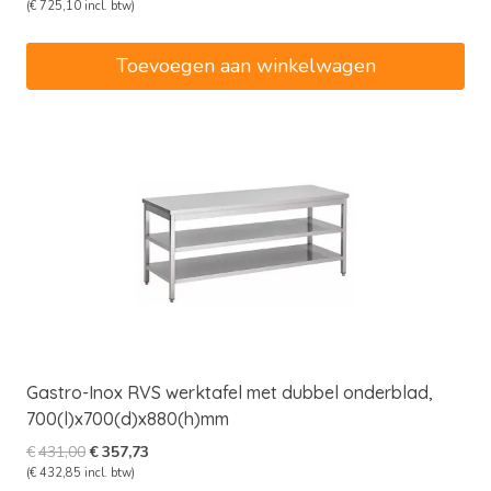
prijs
prijs
(
€
725,10
incl. btw)
was:
is:
€722,00.
€599,26.
Toevoegen aan winkelwagen
Gastro-Inox RVS werktafel met dubbel onderblad,
700(l)x700(d)x880(h)mm
Oorspronkelijke
Huidige
€
431,00
€
357,73
prijs
prijs
(
€
432,85
incl. btw)