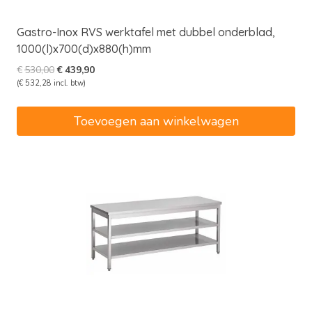
Gastro-Inox RVS werktafel met dubbel onderblad,
1000(l)x700(d)x880(h)mm
Oorspronkelijke
Huidige
€
530,00
€
439,90
prijs
prijs
(
€
532,28
incl. btw)
was:
is:
€530,00.
€439,90.
Toevoegen aan winkelwagen