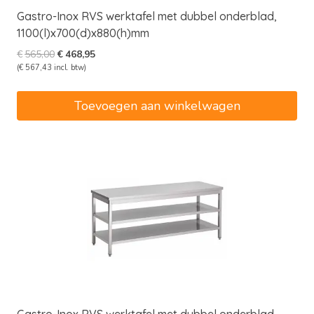
Gastro-Inox RVS werktafel met dubbel onderblad,
1100(l)x700(d)x880(h)mm
Oorspronkelijke
Huidige
€
565,00
€
468,95
prijs
prijs
(
€
567,43
incl. btw)
was:
is:
€565,00.
€468,95.
Toevoegen aan winkelwagen