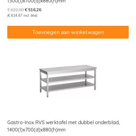
1300(l)x700(d)x880(h)mm
Oorspronkelijke
Huidige
€
622,00
€
516,26
prijs
prijs
(
€
624,67
incl. btw)
was:
is:
€622,00.
€516,26.
Toevoegen aan winkelwagen
Gastro-Inox RVS werktafel met dubbel onderblad,
1400(l)x700(d)x880(h)mm