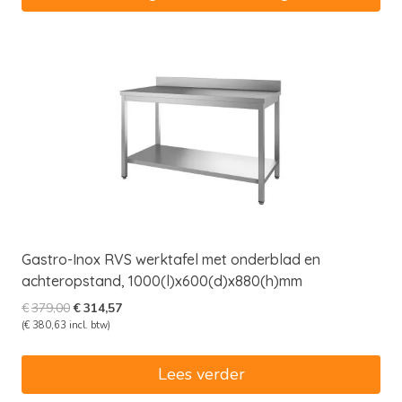
Gastro-Inox RVS werktafel met onderblad en
achteropstand, 1000(l)x600(d)x880(h)mm
Oorspronkelijke
Huidige
€
379,00
€
314,57
prijs
prijs
(
€
380,63
incl. btw)
was:
is:
€379,00.
€314,57.
Lees verder