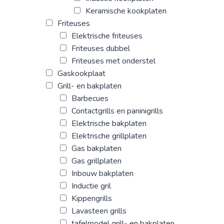
Keramische kookplaten
Friteuses
Elektrische friteuses
Friteuses dubbel
Friteuses met onderstel
Gaskookplaat
Grill- en bakplaten
Barbecues
Contactgrills en paninigrills
Elektrische bakplaten
Elektrische grillplaten
Gas bakplaten
Gas grillplaten
Inbouw bakplaten
Inductie gril
Kippengrills
Lavasteen grills
tafelmodel grill- en bakplaten