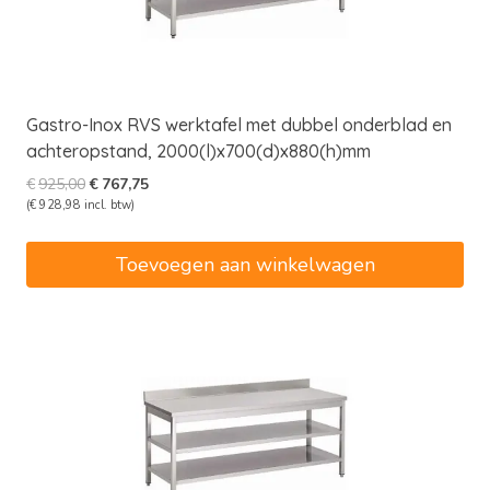
Gastro-Inox RVS werktafel met dubbel onderblad en
achteropstand, 2000(l)x700(d)x880(h)mm
Oorspronkelijke
Huidige
€
925,00
€
767,75
prijs
prijs
(
€
928,98
incl. btw)
was:
is:
€925,00.
€767,75.
Toevoegen aan winkelwagen