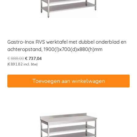
Gastro-Inox RVS werktafel met dubbel onderblad en
achteropstand, 1900(l)x700(d)x880(h)mm
Oorspronkelijke
Huidige
€
888,00
€
737,04
prijs
prijs
(
€
891,82
incl. btw)
was:
is:
€888,00.
€737,04.
Toevoegen aan winkelwagen