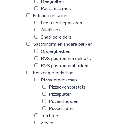
Deegrollers
Pastamachines
Frituuraccessoires
Friet uitschepbakken
Oliefilters
Snackbereiders
Gastronorm en andere bakken
Opbergbakken
RVS gastronorm deksels
RVS gastronormbakken
Keukengereedschap
Pizzagereedschap
Pizzaovenborstels
Pizzaplaten
Pizzascheppen
Pizzasnijders
Trechters
Zeven