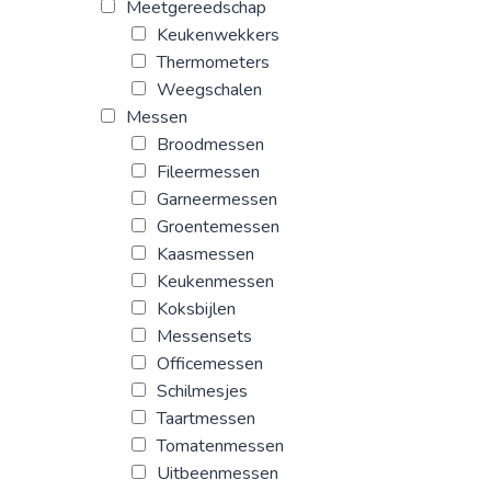
Meetgereedschap
Keukenwekkers
Thermometers
Weegschalen
Messen
Broodmessen
Fileermessen
Garneermessen
Groentemessen
Kaasmessen
Keukenmessen
Koksbijlen
Messensets
Officemessen
Schilmesjes
Taartmessen
Tomatenmessen
Uitbeenmessen