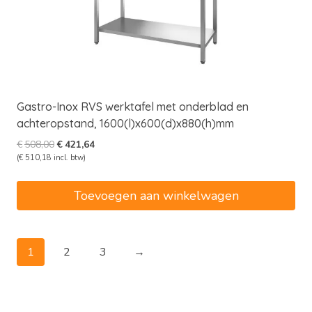
Gastro-Inox RVS werktafel met onderblad en
achteropstand, 1600(l)x600(d)x880(h)mm
Oorspronkelijke
Huidige
€
508,00
€
421,64
prijs
prijs
(
€
510,18
incl. btw)
was:
is:
€508,00.
€421,64.
Toevoegen aan winkelwagen
1
2
3
→