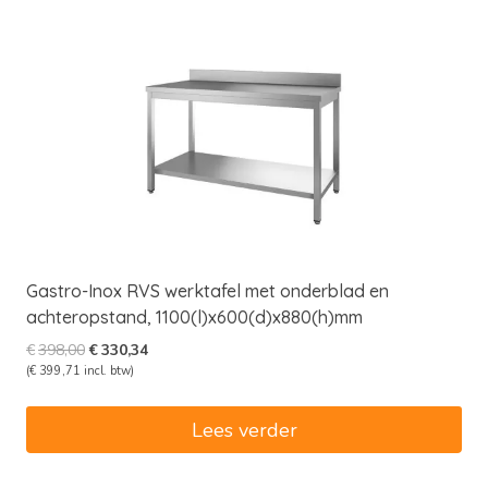
Gastro-Inox RVS werktafel met onderblad en
achteropstand, 1100(l)x600(d)x880(h)mm
Oorspronkelijke
Huidige
€
398,00
€
330,34
prijs
prijs
(
€
399,71
incl. btw)
was:
is:
€398,00.
€330,34.
Lees verder