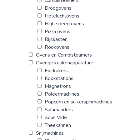
Combisteamers
Droogovens
Heteluchtovens
High speed ovens
Pizza ovens
Rijskasten
Rookovens
Ovens en Combisteamers
Overige keukenapparatuur
Eierkokers
Kookstations
Magnetrons
Poleermachines
Popcorn en suikerspinmachines
Salamanders
Sous Vide
Theekannen
Snijmachines