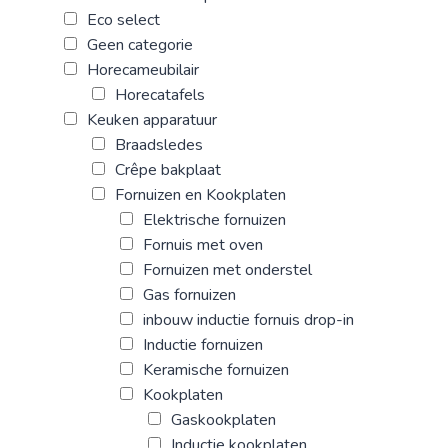
Eco select
Geen categorie
Horecameubilair
Horecatafels
Keuken apparatuur
Braadsledes
Crêpe bakplaat
Fornuizen en Kookplaten
Elektrische fornuizen
Fornuis met oven
Fornuizen met onderstel
Gas fornuizen
inbouw inductie fornuis drop-in
Inductie fornuizen
Keramische fornuizen
Kookplaten
Gaskookplaten
Inductie kookplaten