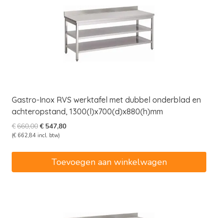
Gastro-Inox RVS werktafel met dubbel onderblad en
achteropstand, 1300(l)x700(d)x880(h)mm
Oorspronkelijke
Huidige
€
660,00
€
547,80
prijs
prijs
(
€
662,84
incl. btw)
was:
is:
€660,00.
€547,80.
Toevoegen aan winkelwagen