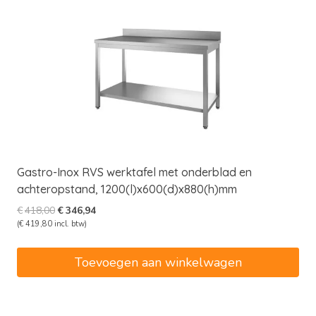
Gastro-Inox RVS werktafel met onderblad en
achteropstand, 1200(l)x600(d)x880(h)mm
Oorspronkelijke
Huidige
€
418,00
€
346,94
prijs
prijs
(
€
419,80
incl. btw)
was:
is:
€418,00.
€346,94.
Toevoegen aan winkelwagen