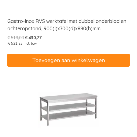
Gastro-Inox RVS werktafel met dubbel onderblad en
achteropstand, 900(l)x700(d)x880(h)mm
Oorspronkelijke
Huidige
€
519,00
€
430,77
prijs
prijs
(
€
521,23
incl. btw)
was:
is:
€519,00.
€430,77.
Toevoegen aan winkelwagen