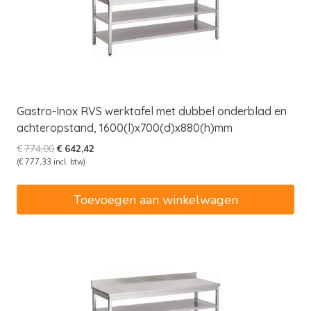
Gastro-Inox RVS werktafel met dubbel onderblad en
achteropstand, 1600(l)x700(d)x880(h)mm
Oorspronkelijke
Huidige
€
774,00
€
642,42
prijs
prijs
(
€
777,33
incl. btw)
was:
is:
€774,00.
€642,42.
Toevoegen aan winkelwagen