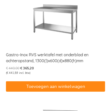
Gastro-Inox RVS werktafel met onderblad en
achteropstand, 1300(l)x600(d)x880(h)mm
Oorspronkelijke
Huidige
€
440,00
€
365,20
prijs
prijs
(
€
441,89
incl. btw)
was:
is:
€440,00.
€365,20.
Toevoegen aan winkelwagen