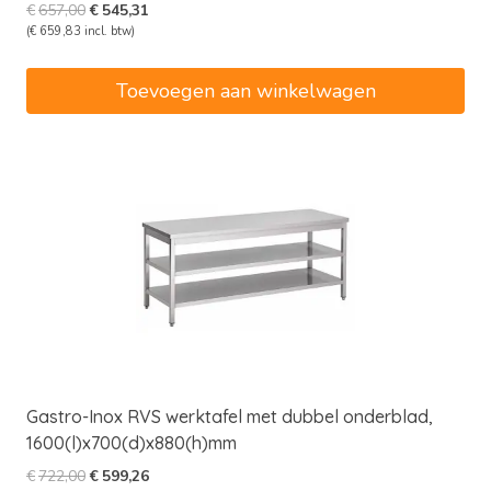
Oorspronkelijke
Huidige
€
657,00
€
545,31
prijs
prijs
(
€
659,83
incl. btw)
was:
is:
€657,00.
€545,31.
Toevoegen aan winkelwagen
Gastro-Inox RVS werktafel met dubbel onderblad,
1600(l)x700(d)x880(h)mm
Oorspronkelijke
Huidige
€
722,00
€
599,26