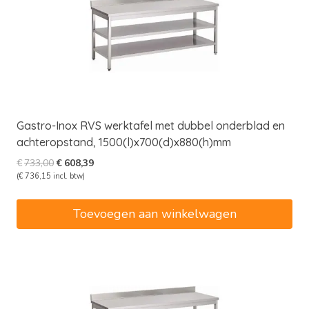
Gastro-Inox RVS werktafel met dubbel onderblad en
achteropstand, 1500(l)x700(d)x880(h)mm
Oorspronkelijke
Huidige
€
733,00
€
608,39
prijs
prijs
(
€
736,15
incl. btw)
was:
is:
€733,00.
€608,39.
Toevoegen aan winkelwagen