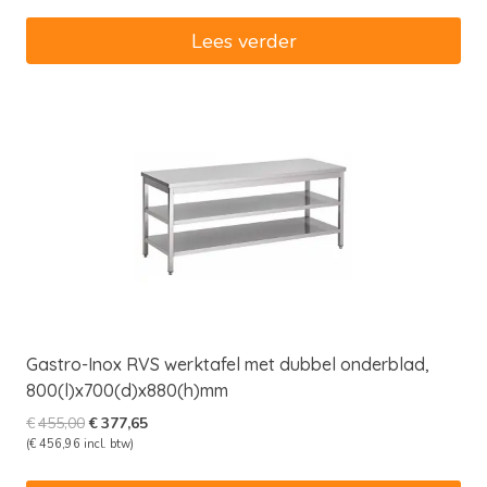
was:
is:
€431,00.
€357,73.
Lees verder
Gastro-Inox RVS werktafel met dubbel onderblad,
800(l)x700(d)x880(h)mm
Oorspronkelijke
Huidige
€
455,00
€
377,65
prijs
prijs
(
€
456,96
incl. btw)
was:
is: