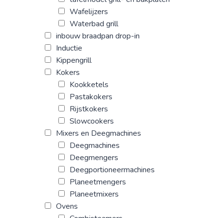
Wafelijzers
Waterbad grill
inbouw braadpan drop-in
Inductie
Kippengrill
Kokers
Kookketels
Pastakokers
Rijstkokers
Slowcookers
Mixers en Deegmachines
Deegmachines
Deegmengers
Deegportioneermachines
Planeetmengers
Planeetmixers
Ovens