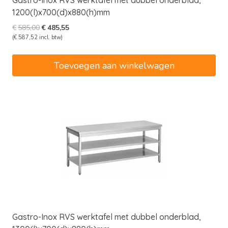
Gastro-Inox RVS werktafel met dubbel onderblad,
1200(l)x700(d)x880(h)mm
Oorspronkelijke
Huidige
€
585,00
€
485,55
prijs
prijs
(
€
587,52
incl. btw)
was:
is:
€585,00.
€485,55.
Toevoegen aan winkelwagen
Gastro-Inox RVS werktafel met dubbel onderblad,