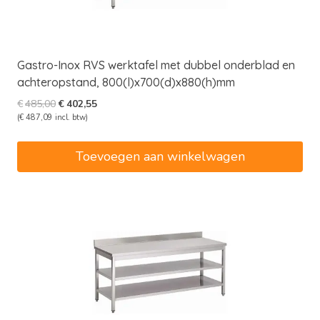
Gastro-Inox RVS werktafel met dubbel onderblad en
achteropstand, 800(l)x700(d)x880(h)mm
Oorspronkelijke
Huidige
€
485,00
€
402,55
prijs
prijs
(
€
487,09
incl. btw)
was:
is:
€485,00.
€402,55.
Toevoegen aan winkelwagen