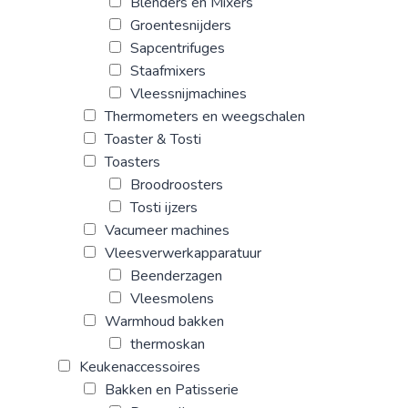
Blenders en Mixers
Groentesnijders
Sapcentrifuges
Staafmixers
Vleessnijmachines
Thermometers en weegschalen
Toaster & Tosti
Toasters
Broodroosters
Tosti ijzers
Vacumeer machines
Vleesverwerkapparatuur
Beenderzagen
Vleesmolens
Warmhoud bakken
thermoskan
Keukenaccessoires
Bakken en Patisserie