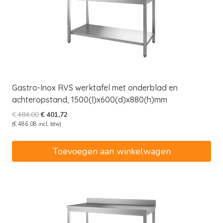
Gastro-Inox RVS werktafel met onderblad en
achteropstand, 1500(l)x600(d)x880(h)mm
Oorspronkelijke
Huidige
€
484,00
€
401,72
prijs
prijs
(
€
486,08
incl. btw)
was:
is:
€484,00.
€401,72.
Toevoegen aan winkelwagen