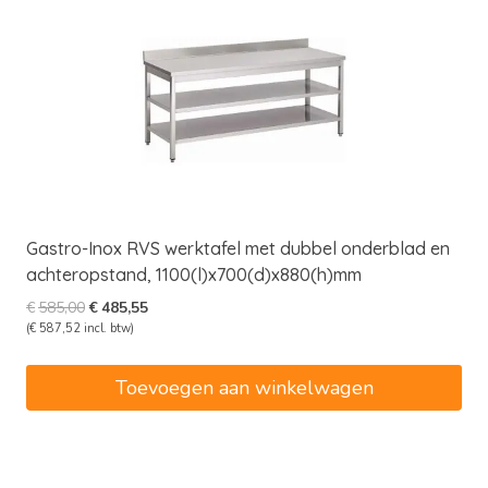
Gastro-Inox RVS werktafel met dubbel onderblad en
achteropstand, 1100(l)x700(d)x880(h)mm
Oorspronkelijke
Huidige
€
585,00
€
485,55
prijs
prijs
(
€
587,52
incl. btw)
was:
is:
€585,00.
€485,55.
Toevoegen aan winkelwagen