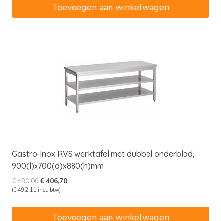
€455,00.
€377,65.
Toevoegen aan winkelwagen
Gastro-Inox RVS werktafel met dubbel onderblad,
900(l)x700(d)x880(h)mm
Oorspronkelijke
Huidige
€
490,00
€
406,70
prijs
prijs
(
€
492,11
incl. btw)
was:
is:
€490,00.
€406,70.
Toevoegen aan winkelwagen