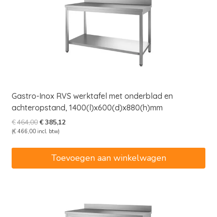
Gastro-Inox RVS werktafel met onderblad en
achteropstand, 1400(l)x600(d)x880(h)mm
Oorspronkelijke
Huidige
€
464,00
€
385,12
prijs
prijs
(
€
466,00
incl. btw)
was:
is:
€464,00.
€385,12.
Toevoegen aan winkelwagen