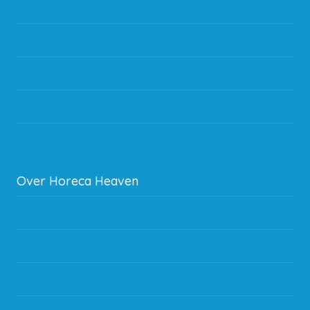
Betaalmethodes
Bestelling
Verzending & bezorging
Storingen en goederen retour
Subsidie regeling EIA 2020
Over Horeca Heaven
Werken bij Horeca Heaven
Partners en links
Algemene voorwaarden
Contact opnemen