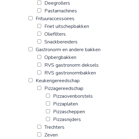
Deegrollers
Pastamachines
Frituuraccessoires
Friet uitschepbakken
Oliefilters
Snackbereiders
Gastronorm en andere bakken
Opbergbakken
RVS gastronorm deksels
RVS gastronormbakken
Keukengereedschap
Pizzagereedschap
Pizzaovenborstels
Pizzaplaten
Pizzascheppen
Pizzasnijders
Trechters
Zeven