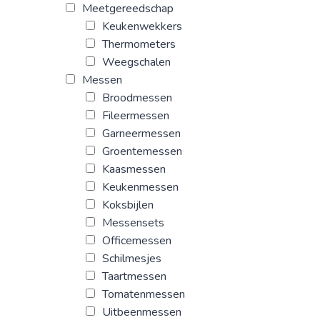
Meetgereedschap
Keukenwekkers
Thermometers
Weegschalen
Messen
Broodmessen
Fileermessen
Garneermessen
Groentemessen
Kaasmessen
Keukenmessen
Koksbijlen
Messensets
Officemessen
Schilmesjes
Taartmessen
Tomatenmessen
Uitbeenmessen