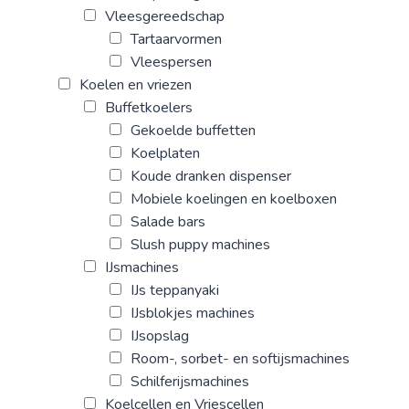
Vleesgereedschap
Tartaarvormen
Vleespersen
Koelen en vriezen
Buffetkoelers
Gekoelde buffetten
Koelplaten
Koude dranken dispenser
Mobiele koelingen en koelboxen
Salade bars
Slush puppy machines
IJsmachines
IJs teppanyaki
IJsblokjes machines
IJsopslag
Room-, sorbet- en softijsmachines
Schilferijsmachines
Koelcellen en Vriescellen