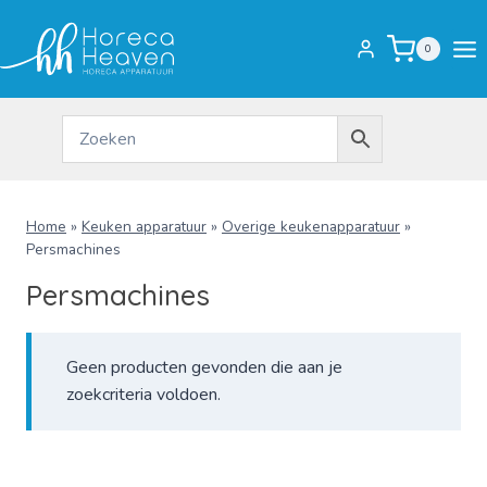
Doorgaan
naar
0
inhoud
Home
»
Keuken apparatuur
»
Overige keukenapparatuur
»
Persmachines
Persmachines
Geen producten gevonden die aan je
zoekcriteria voldoen.