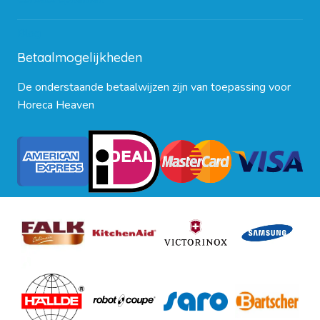
Blog
Betaalmogelijkheden
De onderstaande betaalwijzen zijn van toepassing voor
Horeca Heaven