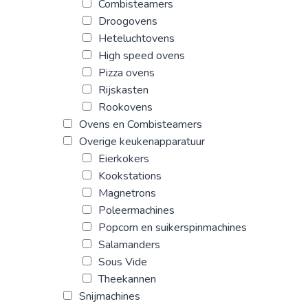
Combisteamers
Droogovens
Heteluchtovens
High speed ovens
Pizza ovens
Rijskasten
Rookovens
Ovens en Combisteamers
Overige keukenapparatuur
Eierkokers
Kookstations
Magnetrons
Poleermachines
Popcorn en suikerspinmachines
Salamanders
Sous Vide
Theekannen
Snijmachines