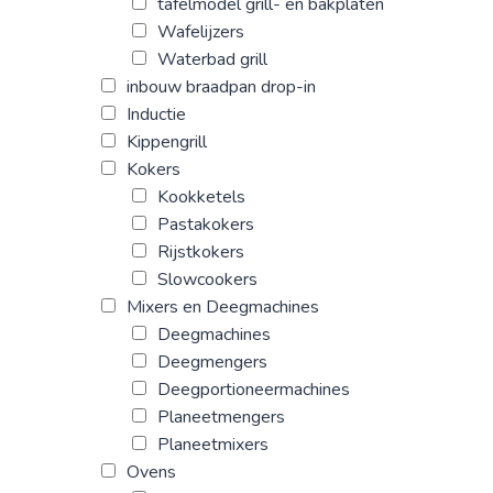
tafelmodel grill- en bakplaten
Wafelijzers
Waterbad grill
inbouw braadpan drop-in
Inductie
Kippengrill
Kokers
Kookketels
Pastakokers
Rijstkokers
Slowcookers
Mixers en Deegmachines
Deegmachines
Deegmengers
Deegportioneermachines
Planeetmengers
Planeetmixers
Ovens