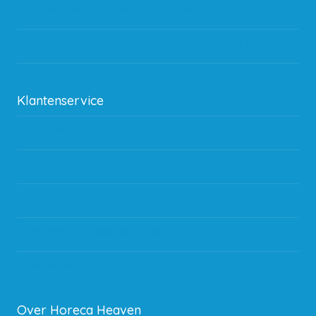
Hoeveel garantie zit er op producten?
Waar kan ik terecht met een opmerking, vraag of klacht?
Kan ik leasen?
Klantenservice
Betaalmethodes
Bestelling
Verzending & bezorging
Storingen en goederen retour
Subsidie regeling EIA 2020
Over Horeca Heaven