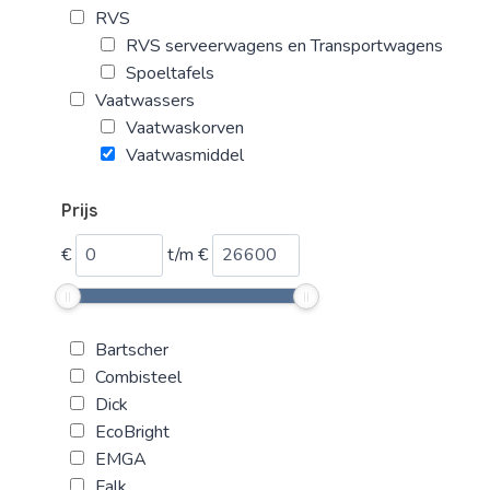
RVS
RVS serveerwagens en Transportwagens
Spoeltafels
Vaatwassers
Vaatwaskorven
Vaatwasmiddel
Prijs
€
t/m
€
Bartscher
Combisteel
Dick
EcoBright
EMGA
Falk