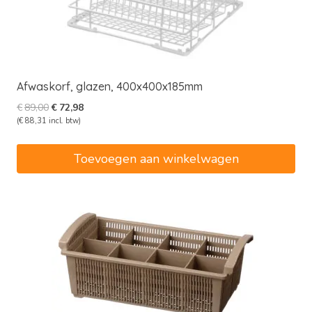
Afwaskorf, glazen, 400x400x185mm
Oorspronkelijke
Huidige
€
89,00
€
72,98
prijs
prijs
(
€
88,31
incl. btw)
was:
is:
€89,00.
€72,98.
Toevoegen aan winkelwagen