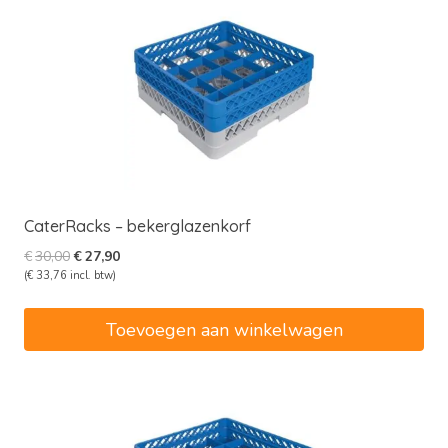
CaterRacks – bekerglazenkorf
Oorspronkelijke
Huidige
€
30,00
€
27,90
prijs
prijs
(
€
33,76
incl. btw)
was:
is:
€30,00.
€27,90.
Toevoegen aan winkelwagen