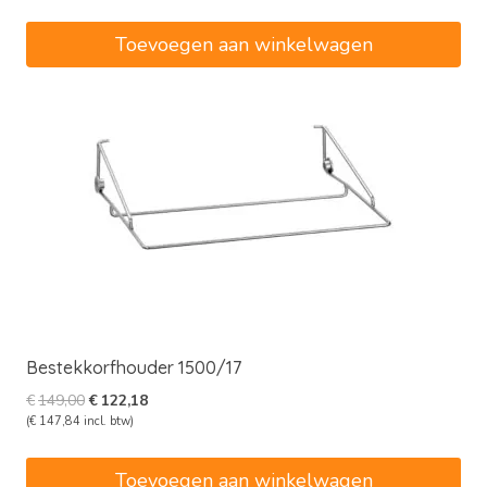
was:
is:
€32,00.
€26,24.
Toevoegen aan winkelwagen
Bestekkorfhouder 1500/17
Oorspronkelijke
Huidige
€
149,00
€
122,18
prijs
prijs
(
€
147,84
incl. btw)
was:
is:
€149,00.
€122,18.
Toevoegen aan winkelwagen