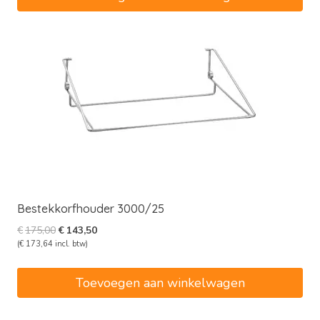
Bestekkorfhouder 3000/25
Oorspronkelijke
Huidige
€
175,00
€
143,50
prijs
prijs
(
€
173,64
incl. btw)
was:
is:
€175,00.
€143,50.
Toevoegen aan winkelwagen