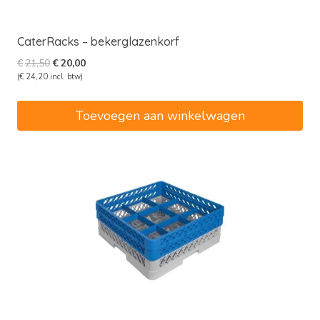
CaterRacks – bekerglazenkorf
Oorspronkelijke
Huidige
€
21,50
€
20,00
prijs
prijs
(
€
24,20
incl. btw)
was:
is:
€21,50.
€20,00.
Toevoegen aan winkelwagen