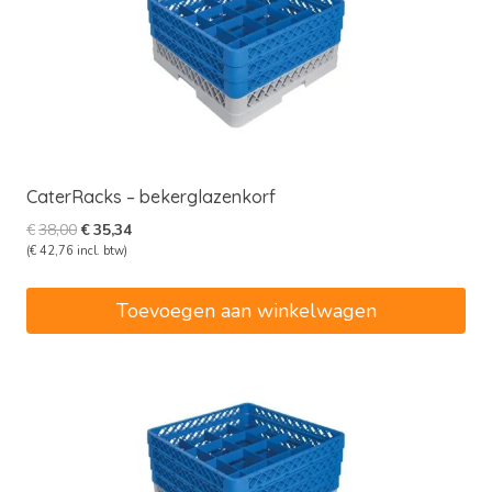
CaterRacks – bekerglazenkorf
Oorspronkelijke
Huidige
€
38,00
€
35,34
prijs
prijs
(
€
42,76
incl. btw)
was:
is:
€38,00.
€35,34.
Toevoegen aan winkelwagen