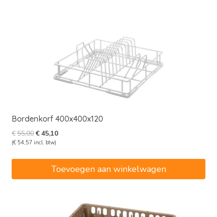
Bordenkorf 400x400x120
Oorspronkelijke
Huidige
€
55,00
€
45,10
prijs
prijs
(
€
54,57
incl. btw)
was:
is:
€55,00.
€45,10.
Toevoegen aan winkelwagen