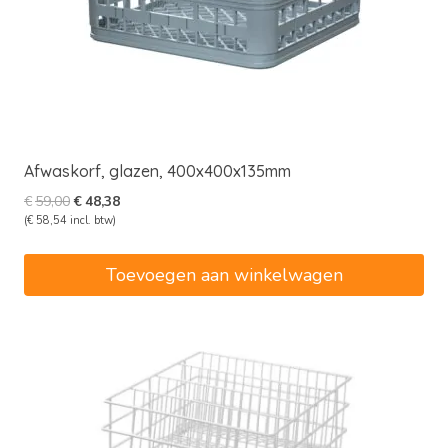
Afwaskorf, glazen, 400x400x135mm
Oorspronkelijke
Huidige
€
59,00
€
48,38
prijs
prijs
(
€
58,54
incl. btw)
was:
is:
€59,00.
€48,38.
Toevoegen aan winkelwagen