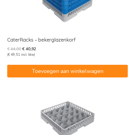
CaterRacks – bekerglazenkorf
Oorspronkelijke
Huidige
€
44,00
€
40,92
prijs
prijs
(
€
49,51
incl. btw)
was:
is:
€44,00.
€40,92.
Toevoegen aan winkelwagen