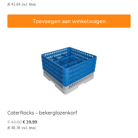
prijs
prijs
(
€
41,64
incl. btw)
was:
is:
€37,00.
€34,41.
Toevoegen aan winkelwagen
CaterRacks – bekerglazenkorf
Oorspronkelijke
Huidige
€
43,00
€
39,99
prijs
prijs
(
€
48,39
incl. btw)
was:
is: