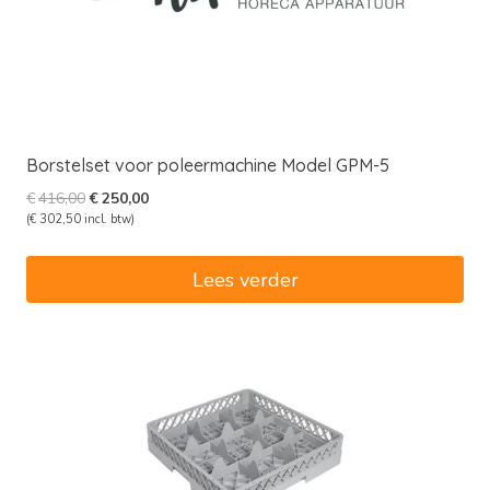
Borstelset voor poleermachine Model GPM-5
Oorspronkelijke
Huidige
€
416,00
€
250,00
prijs
prijs
(
€
302,50
incl. btw)
was:
is:
€416,00.
€250,00.
Lees verder