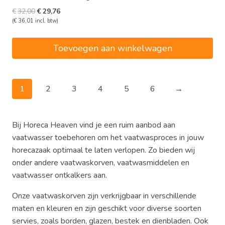
Oorspronkelijke
Huidige
€
32,00
€
29,76
prijs
prijs
(
€
36,01
incl. btw)
was:
is:
€32,00.
€29,76.
Toevoegen aan winkelwagen
1
2
3
4
5
6
→
Bij Horeca Heaven vind je een ruim aanbod aan
vaatwasser toebehoren om het vaatwasproces in jouw
horecazaak optimaal te laten verlopen. Zo bieden wij
onder andere vaatwaskorven, vaatwasmiddelen en
vaatwasser ontkalkers aan.
Onze vaatwaskorven zijn verkrijgbaar in verschillende
maten en kleuren en zijn geschikt voor diverse soorten
servies, zoals borden, glazen, bestek en dienbladen. Ook