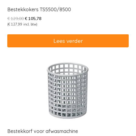
Bestekkokers TS5500/8500
Oorspronkelijke
Huidige
€
129,00
€
105,78
prijs
prijs
(
€
127,99
incl. btw)
was:
is:
€129,00.
€105,78.
Lees verder
Bestekkorf voor afwasmachine