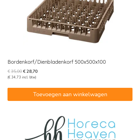
Bordenkorf/Dienbladenkorf 500x500x100
Oorspronkelijke
Huidige
€
35,00
€
28,70
prijs
prijs
(
€
34,73
incl. btw)
was:
is:
€35,00.
€28,70.
Toevoegen aan winkelwagen