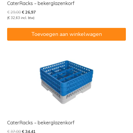
CaterRacks – bekerglazenkorf
Oorspronkelijke
Huidige
€
29,00
€
26,97
prijs
prijs
(
€
32,63
incl. btw)
was:
is:
€29,00.
€26,97.
Toevoegen aan winkelwagen
CaterRacks – bekerglazenkorf
Oorspronkelijke
Huidige
€
37,00
€
34,41