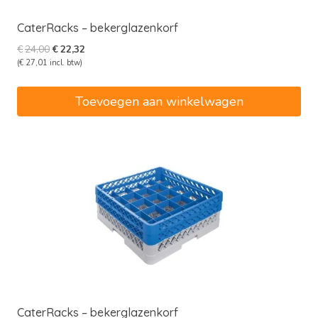
CaterRacks – bekerglazenkorf
Oorspronkelijke
Huidige
€
24,00
€
22,32
prijs
prijs
(
€
27,01
incl. btw)
was:
is:
€24,00.
€22,32.
Toevoegen aan winkelwagen
CaterRacks – bekerglazenkorf