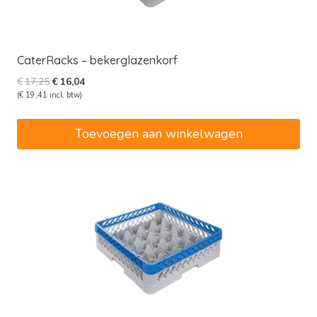
CaterRacks – bekerglazenkorf
Oorspronkelijke
Huidige
€
17,25
€
16,04
prijs
prijs
(
€
19,41
incl. btw)
was:
is:
€17,25.
€16,04.
Toevoegen aan winkelwagen