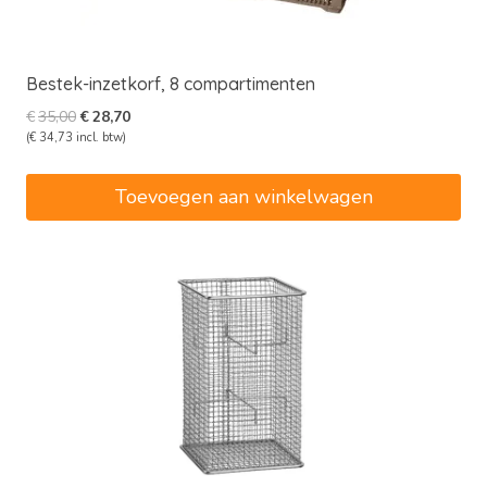
Bestek-inzetkorf, 8 compartimenten
Oorspronkelijke
Huidige
€
35,00
€
28,70
prijs
prijs
(
€
34,73
incl. btw)
was:
is:
€35,00.
€28,70.
Toevoegen aan winkelwagen