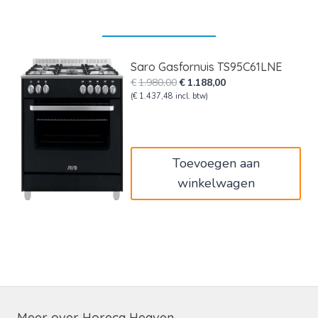
Saro Gasfornuis TS95C61LNE
Oorspronkelijke
Huidige
€
1.980,00
€
1.188,00
prijs
prijs
(
€
1.437,48
incl. btw)
was:
is:
€1.980,00.
€1.188,00.
Toevoegen aan
winkelwagen
Meer over Horeca Heaven