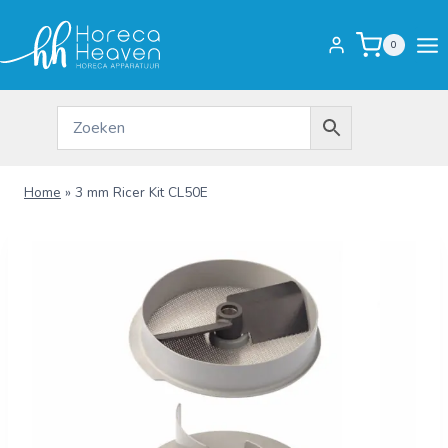
Doorgaan
naar
0
inhoud
Home
»
3 mm Ricer Kit CL50E