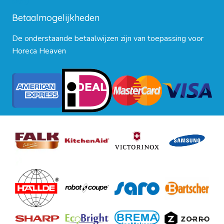
Blog
Betaalmogelijkheden
De onderstaande betaalwijzen zijn van toepassing voor
Horeca Heaven