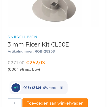
SNIJSCHIJVEN
3 mm Ricer Kit CL50E
Artikelnummer:
ROB-28208
Oorspronkelijke
Huidige
€
252,03
€
271,00
(
€
304,96
incl. btw)
prijs
prijs
was:
is:
€271,00.
€252,03.
Of
3x €84,01
, 0% rente
3
Toevoegen aan winkelwagen