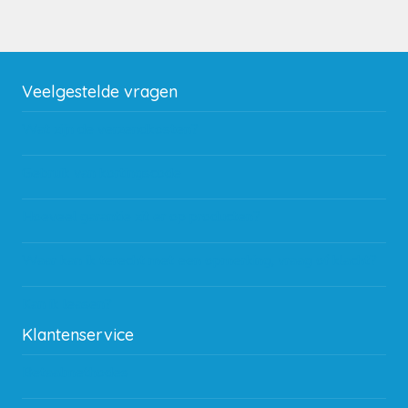
Veelgestelde vragen
Wat zijn de verzendkosten?
Gebruik van kortingscode
Hoeveel garantie zit er op producten?
Waar kan ik terecht met een opmerking, vraag of klacht?
Kan ik leasen?
Klantenservice
Betaalmethodes