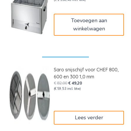
prijs
prijs
was:
is:
€1.349,00.
€1.106,18.
Toevoegen aan
winkelwagen
Saro snijschijf voor CHEF 800,
600 en 300 1,0 mm
Oorspronkelijke
Huidige
€
82,00
€
49,20
prijs
prijs
(
€
59,53
incl. btw)
was:
is:
€82,00.
€49,20.
Lees verder