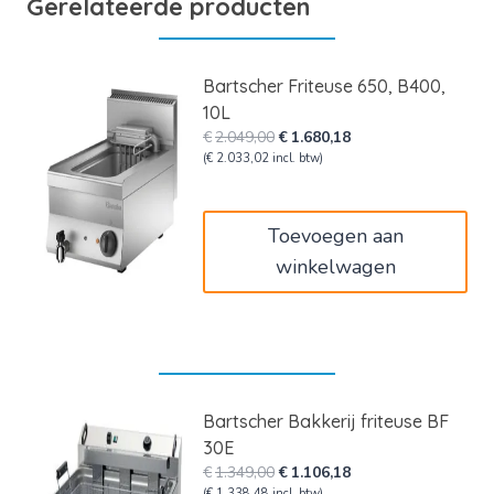
Gerelateerde producten
Bartscher Friteuse 650, B400,
10L
Oorspronkelijke
Huidige
€
2.049,00
€
1.680,18
prijs
prijs
(
€
2.033,02
incl. btw)
was:
is:
€2.049,00.
€1.680,18.
Toevoegen aan
winkelwagen
Bartscher Bakkerij friteuse BF
30E
Oorspronkelijke
Huidige
€
1.349,00
€
1.106,18
(
€
1.338,48
incl. btw)