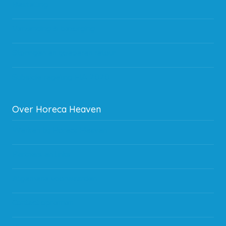
Bestelling
Verzending & bezorging
Storingen en goederen retour
Subsidie regeling EIA 2020
Over Horeca Heaven
Werken bij Horeca Heaven
Partners en links
Algemene voorwaarden
Contact opnemen