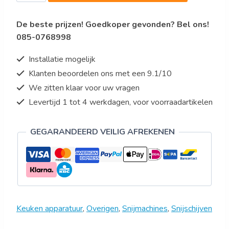
mm
Ricer
De beste prijzen! Goedkoper gevonden? Bel ons!
Kit
085-0768998
CL50E
aantal
Installatie mogelijk
Klanten beoordelen ons met een 9.1/10
We zitten klaar voor uw vragen
Levertijd 1 tot 4 werkdagen, voor voorraadartikelen
GEGARANDEERD VEILIG AFREKENEN
Keuken apparatuur
,
Overigen
,
Snijmachines
,
Snijschijven