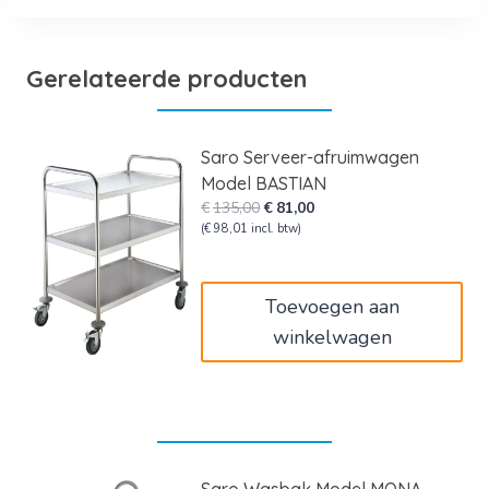
Gerelateerde producten
Saro Serveer-afruimwagen
Model BASTIAN
Oorspronkelijke
Huidige
€
135,00
€
81,00
prijs
prijs
(
€
98,01
incl. btw)
was:
is:
€135,00.
€81,00.
Toevoegen aan
winkelwagen