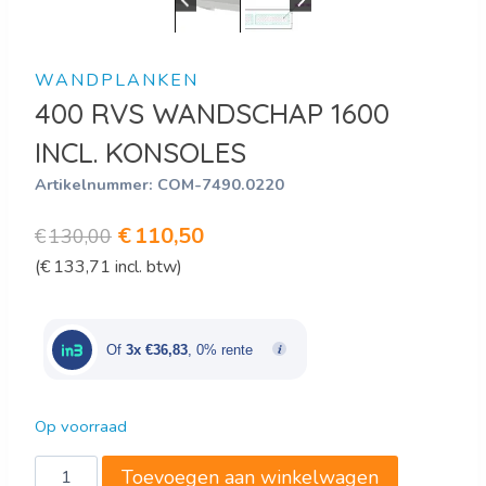
WANDPLANKEN
400 RVS WANDSCHAP 1600
INCL. KONSOLES
Artikelnummer:
COM-7490.0220
Oorspronkelijke
Huidige
€
110,50
€
130,00
(
€
133,71
incl. btw)
prijs
prijs
was:
is:
€130,00.
€110,50.
Of
3x €36,83
, 0% rente
Op voorraad
400
Toevoegen aan winkelwagen