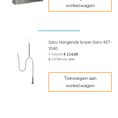
winkelwagen
Saro Hangende kraan Saro 457-
1040
Oorspronkelijke
Huidige
€
190,00
€
114,00
prijs
prijs
(
€
137,94
incl. btw)
was:
is:
€190,00.
€114,00.
Toevoegen aan
winkelwagen