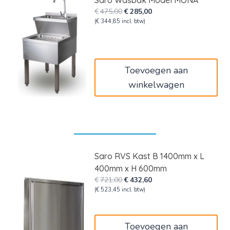
Saro Wasbak Model MONA
Oorspronkelijke
Huidige
€
475,00
€
285,00
prijs
prijs
(
€
344,85
incl. btw)
was:
is:
€475,00.
€285,00.
Toevoegen aan
winkelwagen
Saro RVS Kast B 1400mm x L
400mm x H 600mm
Oorspronkelijke
Huidige
€
721,00
€
432,60
prijs
prijs
(
€
523,45
incl. btw)
was:
is:
€721,00.
€432,60.
Toevoegen aan