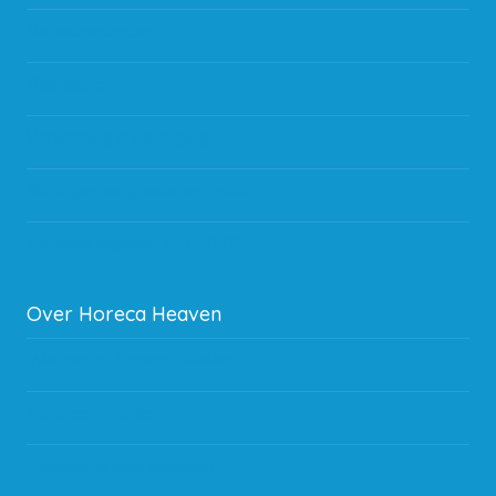
Betaalmethodes
Bestelling
Verzending & bezorging
Storingen en goederen retour
Subsidie regeling EIA 2020
Over Horeca Heaven
Werken bij Horeca Heaven
Partners en links
Algemene voorwaarden