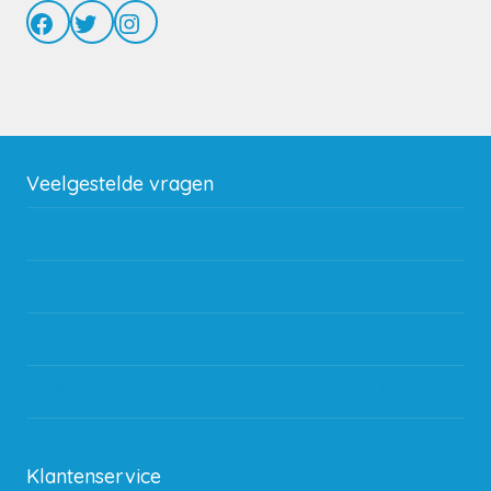
Facebook
Twitter
Instagram
Veelgestelde vragen
Wat zijn de verzendkosten?
Gebruik van kortingscode
Hoeveel garantie zit er op producten?
Waar kan ik terecht met een opmerking, vraag of klacht?
Kan ik leasen?
Klantenservice