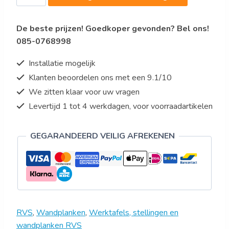
RVS
WANDSCHAP
De beste prijzen! Goedkoper gevonden? Bel ons!
1600
085-0768998
INCL.
KONSOLES
Installatie mogelijk
aantal
Klanten beoordelen ons met een 9.1/10
We zitten klaar voor uw vragen
Levertijd 1 tot 4 werkdagen, voor voorraadartikelen
GEGARANDEERD VEILIG AFREKENEN
RVS
,
Wandplanken
,
Werktafels, stellingen en
wandplanken RVS