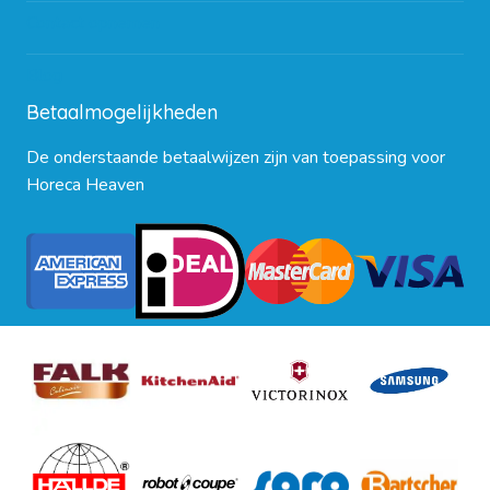
Contact opnemen
Blog
Betaalmogelijkheden
De onderstaande betaalwijzen zijn van toepassing voor
Horeca Heaven