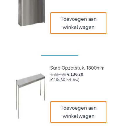
was:
is:
€721,00.
€432,60.
Toevoegen aan
winkelwagen
Saro Opzetstuk, 1800mm
Oorspronkelijke
Huidige
€
227,00
€
136,20
prijs
prijs
(
€
164,80
incl. btw)
was:
is:
€227,00.
€136,20.
Toevoegen aan
winkelwagen