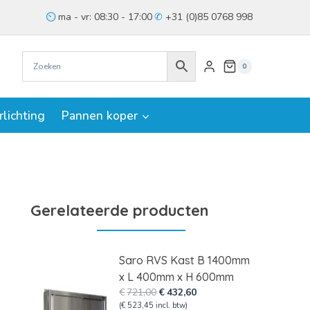
ma - vr: 08:30 - 17:00
+31 (0)85 0768 998
0
rlichting
Pannen koper
Gerelateerde producten
Saro RVS Kast B 1400mm
x L 400mm x H 600mm
Oorspronkelijke
Huidige
€
721,00
€
432,60
prijs
prijs
(
€
523,45
incl. btw)