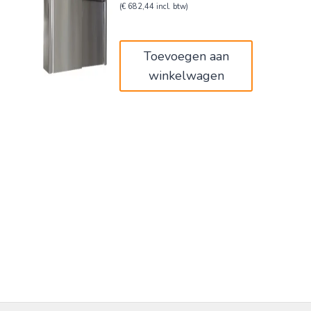
prijs
prijs
(
€
682,44
incl. btw)
was:
is:
€940,00.
€564,00.
Toevoegen aan
winkelwagen