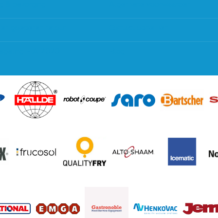
g & bezorging
Algemene voorwaarden
 en goederen retour
Contact opnemen
regeling EIA 2020
Blog