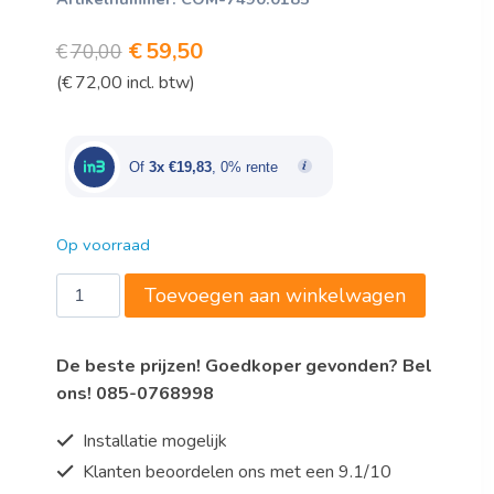
Oorspronkelijke
Huidige
€
59,50
€
70,00
(
€
72,00
incl. btw)
prijs
prijs
was:
is:
€70,00.
€59,50.
Of
3x €19,83
, 0% rente
Op voorraad
400
Toevoegen aan winkelwagen
RVS
WANDSCHAP
De beste prijzen! Goedkoper gevonden? Bel
INCL.
ons! 085-0768998
KONSOLES
aantal
Installatie mogelijk
Klanten beoordelen ons met een 9.1/10