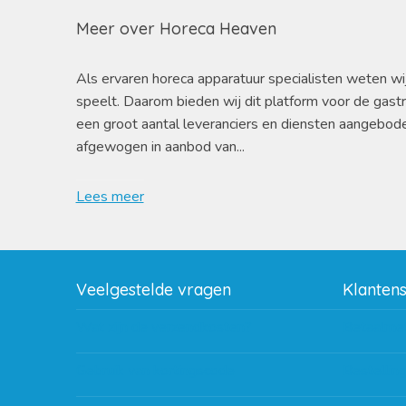
Meer over Horeca Heaven
Als ervaren horeca apparatuur specialisten weten wi
speelt. Daarom bieden wij dit platform voor de gast
een groot aantal leveranciers en diensten aangebod
afgewogen in aanbod van...
Lees meer
Veelgestelde vragen
Klanten
Wat zijn de verzendkosten?
Betaalme
Gebruik van kortingscode
Bestellin