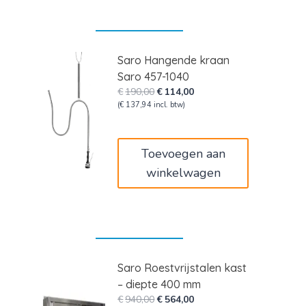
Saro Hangende kraan
Saro 457-1040
Oorspronkelijke
Huidige
€
190,00
€
114,00
prijs
prijs
(
€
137,94
incl. btw)
was:
is:
€190,00.
€114,00.
Toevoegen aan
winkelwagen
Saro Roestvrijstalen kast
– diepte 400 mm
Oorspronkelijke
Huidige
€
940,00
€
564,00