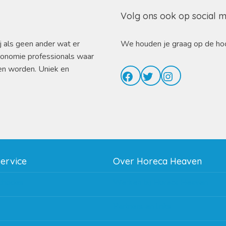
Volg ons ook op social 
j als geen ander wat er
We houden je graag op de ho
ronomie professionals waar
en worden. Uniek en
Facebook
Twitter
Instagram
service
Over Horeca Heaven
thodes
Werken bij Horeca Heaven
g
Partners en links