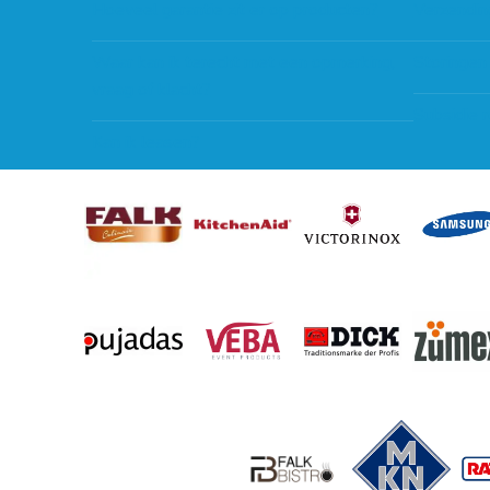
Hoeveel garantie zit er op producten?
Verzendin
Waar kan ik terecht met een opmerking,
Storingen
vraag of klacht?
Subsidie 
Kan ik leasen?