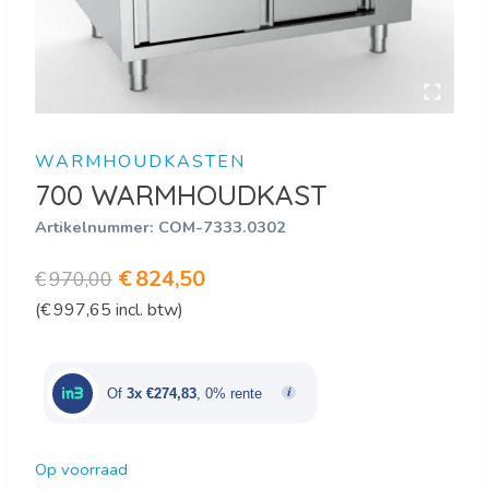
WARMHOUDKASTEN
700 WARMHOUDKAST
Artikelnummer:
COM-7333.0302
Oorspronkelijke
Huidige
€
824,50
€
970,00
(
€
997,65
incl. btw)
prijs
prijs
was:
is:
€970,00.
€824,50.
Of
3x €274,83
, 0% rente
Op voorraad