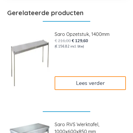
Gerelateerde producten
Saro Opzetstuk, 1400mm
Oorspronkelijke
Huidige
€
216,00
€
129,60
prijs
prijs
(
€
156,82
incl. btw)
was:
is:
€216,00.
€129,60.
Lees verder
Saro RVS Werktafel,
1000x600x850 mm