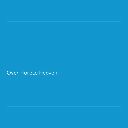
Bestelling
Verzending & bezorging
Storingen en goederen retour
Subsidie regeling EIA 2020
Over Horeca Heaven
Werken bij Horeca Heaven
Partners en links
Algemene voorwaarden
Contact opnemen