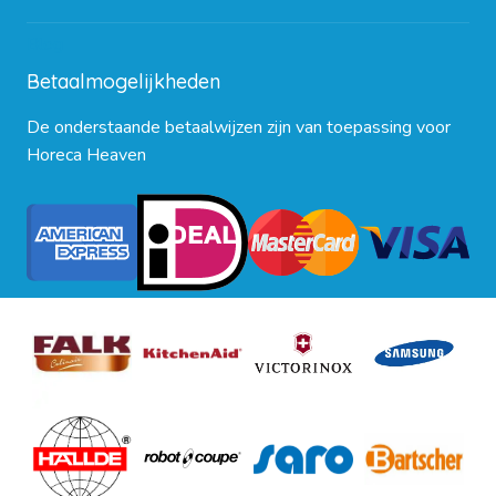
Blog
Betaalmogelijkheden
De onderstaande betaalwijzen zijn van toepassing voor
Horeca Heaven