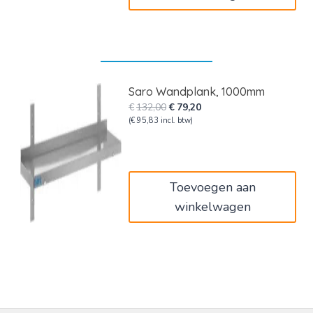
Saro Wandplank, 1000mm
Oorspronkelijke
Huidige
€
132,00
€
79,20
prijs
prijs
(
€
95,83
incl. btw)
was:
is:
€132,00.
€79,20.
Toevoegen aan
winkelwagen