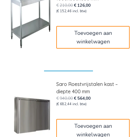
Oorspronkelijke
Huidige
€
210,00
€
126,00
prijs
prijs
(
€
152,46
incl. btw)
was:
is:
€210,00.
€126,00.
Toevoegen aan
winkelwagen
Saro Roestvrijstalen kast –
diepte 400 mm
Oorspronkelijke
Huidige
€
940,00
€
564,00
prijs
prijs
(
€
682,44
incl. btw)
was:
is:
€940,00.
€564,00.
Toevoegen aan
winkelwagen