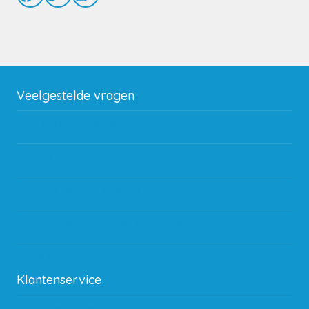
Veelgestelde vragen
Wat zijn de verzendkosten?
Gebruik van kortingscode
Hoeveel garantie zit er op producten?
Waar kan ik terecht met een opmerking, vraag of klacht?
Kan ik leasen?
Klantenservice
Betaalmethodes