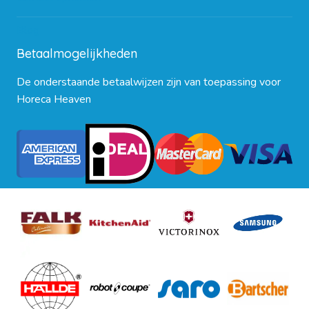
Blog
Betaalmogelijkheden
De onderstaande betaalwijzen zijn van toepassing voor
Horeca Heaven