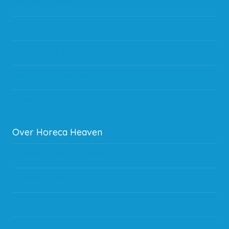
Betaalmethodes
Bestelling
Verzending & bezorging
Storingen en goederen retour
Subsidie regeling EIA 2020
Over Horeca Heaven
Werken bij Horeca Heaven
Partners en links
Algemene voorwaarden
Contact opnemen