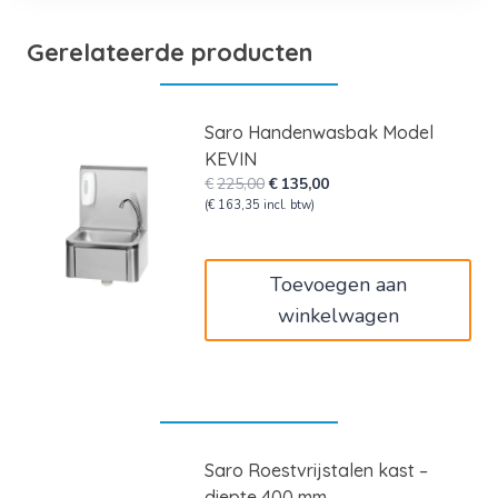
Gerelateerde producten
Saro Handenwasbak Model
KEVIN
Oorspronkelijke
Huidige
€
225,00
€
135,00
prijs
prijs
(
€
163,35
incl. btw)
was:
is:
€225,00.
€135,00.
Toevoegen aan
winkelwagen
Saro Roestvrijstalen kast –
diepte 400 mm