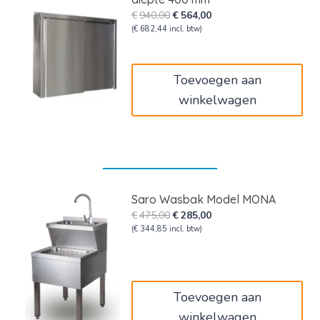
Oorspronkelijke
Huidige
€
940,00
€
564,00
prijs
prijs
(
€
682,44
incl. btw)
was:
is:
€940,00.
€564,00.
Toevoegen aan
winkelwagen
Saro Wasbak Model MONA
Oorspronkelijke
Huidige
€
475,00
€
285,00
prijs
prijs
(
€
344,85
incl. btw)
was:
is:
€475,00.
€285,00.
Toevoegen aan
winkelwagen