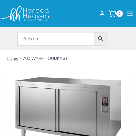
Doorgaan
naar
0
inhoud
Home
»
700 WARMHOUDKAST