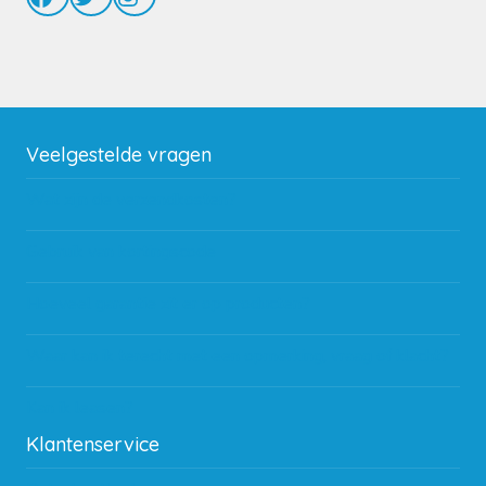
Veelgestelde vragen
Wat zijn de verzendkosten?
Gebruik van kortingscode
Hoeveel garantie zit er op producten?
Waar kan ik terecht met een opmerking, vraag of klacht?
Kan ik leasen?
Klantenservice