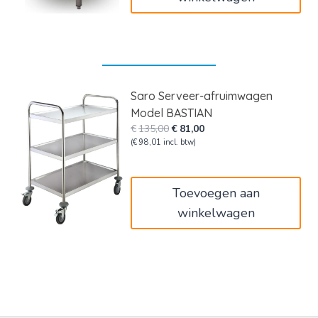
Saro Serveer-afruimwagen
Model BASTIAN
Oorspronkelijke
Huidige
€
135,00
€
81,00
prijs
prijs
(
€
98,01
incl. btw)
was:
is:
€135,00.
€81,00.
Toevoegen aan
winkelwagen