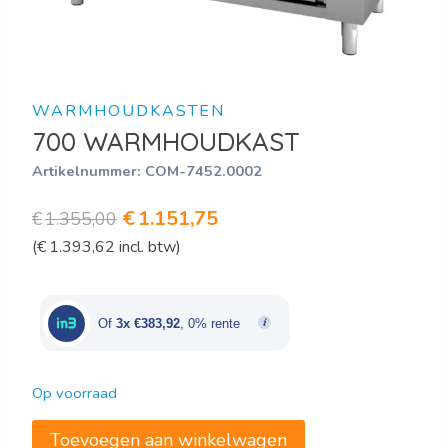
WARMHOUDKASTEN
700 WARMHOUDKAST
Artikelnummer:
COM-7452.0002
Oorspronkelijke
Huidige
€
1.151,75
€
1.355,00
(
€
1.393,62
incl. btw)
prijs
prijs
was:
is:
€1.355,00.
€1.151,75.
Of
3x €383,92
, 0% rente
Op voorraad
700
Toevoegen aan winkelwagen