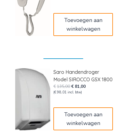
was:
is:
€33,00.
€19,80.
Toevoegen aan
winkelwagen
Saro Handendroger
Model SIROCCO GSX 1800
Oorspronkelijke
Huidige
€
135,00
€
81,00
prijs
prijs
(
€
98,01
incl. btw)
was:
is:
€135,00.
€81,00.
Toevoegen aan
winkelwagen