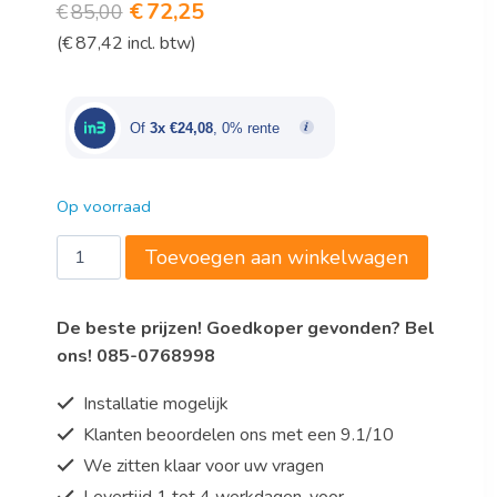
Oorspronkelijke
Huidige
€
72,25
€
85,00
(
€
87,42
incl. btw)
prijs
prijs
was:
is:
€85,00.
€72,25.
Of
3x €24,08
, 0% rente
Op voorraad
AFVALBAK
Toevoegen aan winkelwagen
150L
aantal
De beste prijzen! Goedkoper gevonden? Bel
ons! 085-0768998
Installatie mogelijk
Klanten beoordelen ons met een 9.1/10
We zitten klaar voor uw vragen