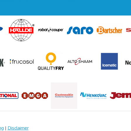
regeling EIA 2020
Blog
ng
|
Disclaimer