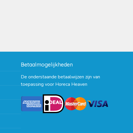
Betaalmogelijkheden
De onderstaande betaalwijzen zijn van
toepassing voor Horeca Heaven