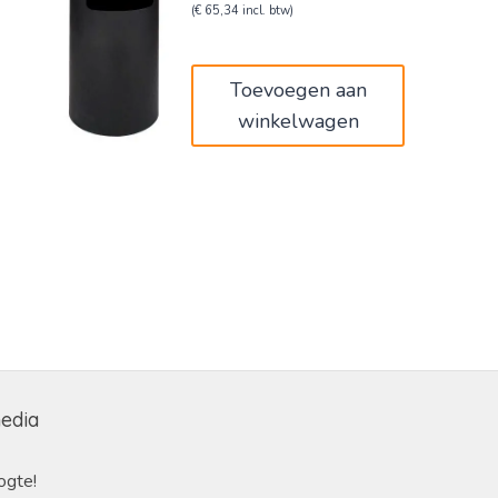
prijs
prijs
(
€
65,34
incl. btw)
was:
is:
€90,00.
€54,00.
Toevoegen aan
winkelwagen
media
ogte!