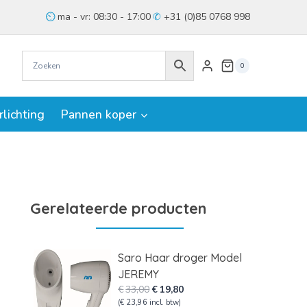
ma - vr: 08:30 - 17:00
+31 (0)85 0768 998
0
rlichting
Pannen koper
Gerelateerde producten
Saro Haar droger Model
JEREMY
Oorspronkelijke
Huidige
€
33,00
€
19,80
prijs
prijs
(
€
23,96
incl. btw)