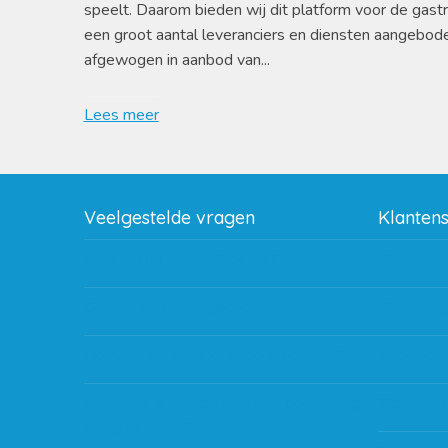
speelt. Daarom bieden wij dit platform voor de gast
een groot aantal leveranciers en diensten aangebod
afgewogen in aanbod van...
Lees meer
Veelgestelde vragen
Klanten
Wat zijn de verzendkosten?
Betaalme
Gebruik van kortingscode
Bestellin
Hoeveel garantie zit er op producten?
Verzendin
Waar kan ik terecht met een opmerking,
Storingen
vraag of klacht?