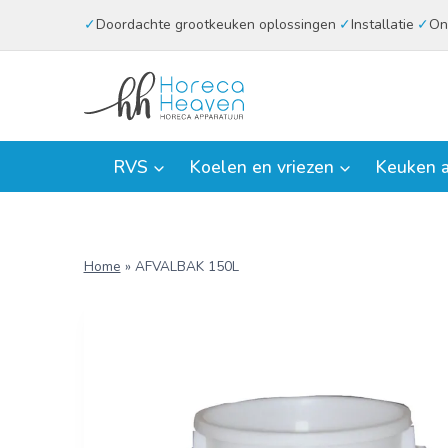
Doorgaan
Doordachte grootkeuken oplossingen
Installatie
On
naar
inhoud
RVS
Koelen en vriezen
Keuken a
Home
»
AFVALBAK 150L