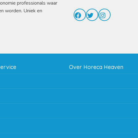
ronomie professionals waar
en worden. Uniek en
Facebook
Twitter
Instagram
service
Over Horeca Heaven
thodes
Werken bij Horeca Heaven
g
Partners en links
g & bezorging
Algemene voorwaarden
 en goederen retour
Contact opnemen