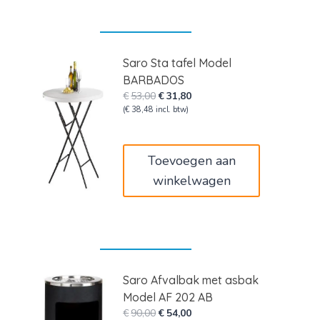
Saro Sta tafel Model
BARBADOS
Oorspronkelijke
Huidige
€
53,00
€
31,80
prijs
prijs
(
€
38,48
incl. btw)
was:
is:
€53,00.
€31,80.
Toevoegen aan
winkelwagen
Saro Afvalbak met asbak
Model AF 202 AB
Oorspronkelijke
Huidige
€
90,00
€
54,00