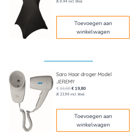
prijs
prijs
(
€
9,44
incl. btw)
was:
is:
€13,00.
€7,80.
Toevoegen aan
winkelwagen
Saro Haar droger Model
JEREMY
Oorspronkelijke
Huidige
€
33,00
€
19,80
prijs
prijs
(
€
23,96
incl. btw)
was:
is:
€33,00.
€19,80.
Toevoegen aan
winkelwagen