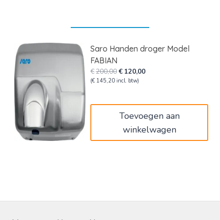
Saro Handen droger Model
FABIAN
Oorspronkelijke
Huidige
€
200,00
€
120,00
prijs
prijs
(
€
145,20
incl. btw)
was:
is:
€200,00.
€120,00.
Toevoegen aan
winkelwagen