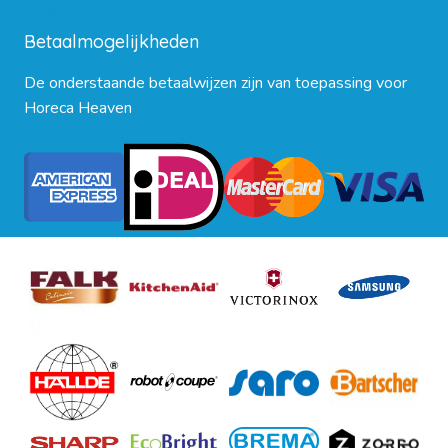
Blog
Betaalmogelijkheden
De onderstaande betaalwijzen zijn van toepassing voor
Horeca Heaven