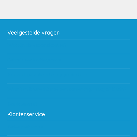
Veelgestelde vragen
Wat zijn de verzendkosten?
Gebruik van kortingscode
Hoeveel garantie zit er op producten?
Waar kan ik terecht met een opmerking, vraag of klacht?
Kan ik leasen?
Klantenservice
Betaalmethodes