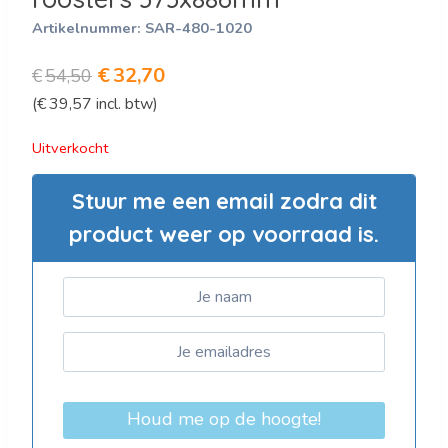
Artikelnummer:
SAR-480-1020
Oorspronkelijke
Huidige
€
32,70
€
54,50
(
€
39,57
incl. btw)
prijs
prijs
was:
is:
Uitverkocht
€54,50.
€32,70.
Stuur me een email zodra dit
product weer op voorraad is.
Houd me op de hoogte!