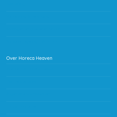
Bestelling
Verzending & bezorging
Storingen en goederen retour
Subsidie regeling EIA 2020
Over Horeca Heaven
Werken bij Horeca Heaven
Partners en links
Algemene voorwaarden
Contact opnemen