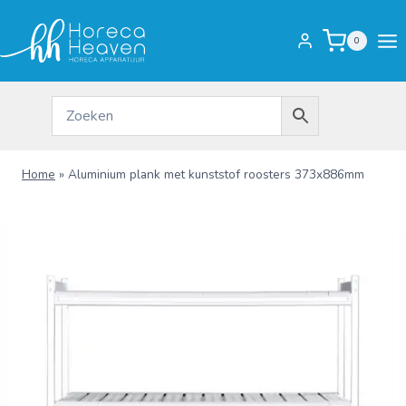
Doorgaan
naar
0
inhoud
Home
»
Aluminium plank met kunststof roosters 373x886mm