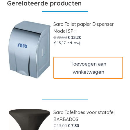
Gerelateerde producten
Saro Toilet papier Dispenser
Model SPH
Oorspronkelijke
Huidige
€
22,00
€
13,20
prijs
prijs
(
€
15,97
incl. btw)
was:
is:
€22,00.
€13,20.
Toevoegen aan
winkelwagen
Saro Tafelhoes voor statafel
BARBADOS
Oorspronkelijke
Huidige
€
13,00
€
7,80