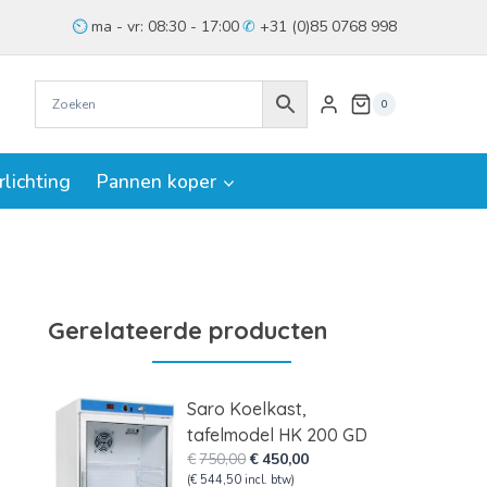
ma - vr: 08:30 - 17:00
+31 (0)85 0768 998
0
rlichting
Pannen koper
Gerelateerde producten
Saro Koelkast,
tafelmodel HK 200 GD
Oorspronkelijke
Huidige
€
750,00
€
450,00
prijs
prijs
(
€
544,50
incl. btw)