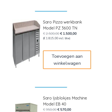
Saro Pizza werkbank
Model PZ 3600 TN
Oorspronkelijke
Huidige
€
2.500,00
€
1.500,00
prijs
prijs
(
€
1.815,00
incl. btw)
was:
is:
€2.500,00.
€1.500,00.
Toevoegen aan
winkelwagen
Saro Ijsblokjes Machine
Model EB 40
Oorspronkelijke
Huidige
€
950,00
€
570,00