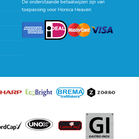
De onderstaande betaalwijzen zijn van
toepassing voor Horeca Heaven