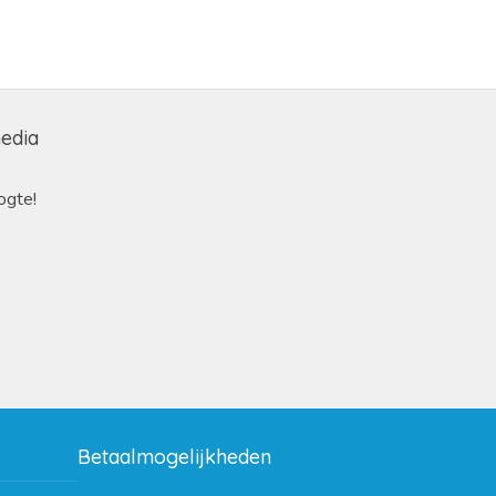
media
ogte!
Betaalmogelijkheden