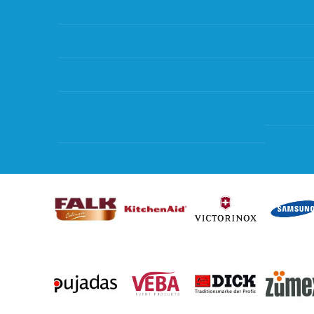
Wat zijn de verzendkosten?
Betaalme
Gebruik van kortingscode
Bestellin
Hoeveel garantie zit er op producten?
Verzendin
Waar kan ik terecht met een opmerking,
Storingen
vraag of klacht?
Subsidie 
Kan ik leasen?