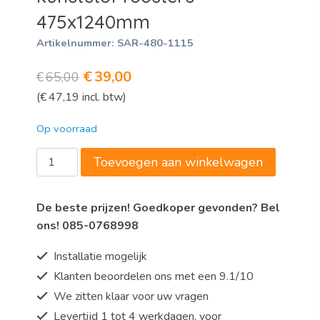
475x1240mm
Artikelnummer:
SAR-480-1115
Oorspronkelijke
Huidige
€
39,00
€
65,00
(
€
47,19
incl. btw)
prijs
prijs
was:
is:
Op voorraad
€65,00.
€39,00.
Aluminium
Toevoegen aan winkelwagen
plank
met
De beste prijzen! Goedkoper gevonden? Bel
kunststof
ons! 085-0768998
roosters
475x1240mm
Installatie mogelijk
aantal
Klanten beoordelen ons met een 9.1/10
We zitten klaar voor uw vragen
Levertijd 1 tot 4 werkdagen, voor