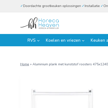
Doorgaan
Doordachte grootkeuken oplossingen
Installatie
On
naar
inhoud
RVS
Koelen en vriezen
Keuken a
Home
»
Aluminium plank met kunststof roosters 475x12