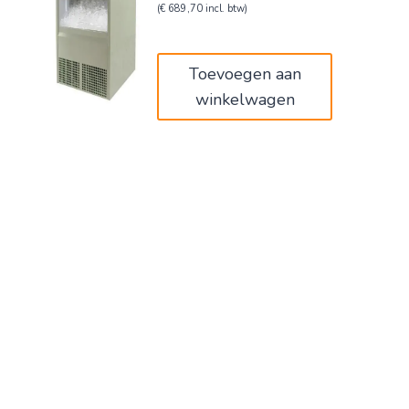
prijs
prijs
(
€
689,70
incl. btw)
was:
is:
€950,00.
€570,00.
Toevoegen aan
winkelwagen