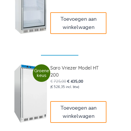
was:
is:
€750,00.
€450,00.
Toevoegen aan
winkelwagen
Saro Vriezer Model HT
Groene
200
keus
Oorspronkelijke
Huidige
€
725,00
€
435,00
prijs
prijs
(
€
526,35
incl. btw)
was:
is:
€725,00.
€435,00.
Toevoegen aan
winkelwagen