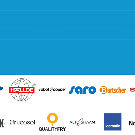
thodes
Werken bij Horeca Heaven
g
Partners en links
g & bezorging
Algemene voorwaarden
 en goederen retour
Contact opnemen
regeling EIA 2020
Blog