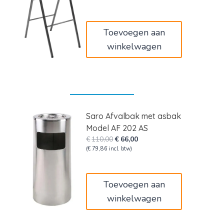
was:
is:
€57,00.
€34,20.
Toevoegen aan
winkelwagen
Saro Afvalbak met asbak
Model AF 202 AS
Oorspronkelijke
Huidige
€
110,00
€
66,00
prijs
prijs
(
€
79,86
incl. btw)
was:
is:
€110,00.
€66,00.
Toevoegen aan
winkelwagen