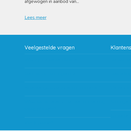
afgewogen in aanbod van...
Lees meer
Veelgestelde vragen
Klanten
Wat zijn de verzendkosten?
Betaalme
Gebruik van kortingscode
Bestellin
Hoeveel garantie zit er op producten?
Verzendin
Waar kan ik terecht met een opmerking,
Storingen
vraag of klacht?
Subsidie 
Kan ik leasen?