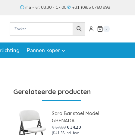
ma - vr: 08:30 - 17:00
+31 (0)85 0768 998
0
rlichting
Pannen koper
Gerelateerde producten
Saro Bar stoel Model
GRENADA
Oorspronkelijke
Huidige
€
57,00
€
34,20
prijs
prijs
(
€
41,38
incl. btw)