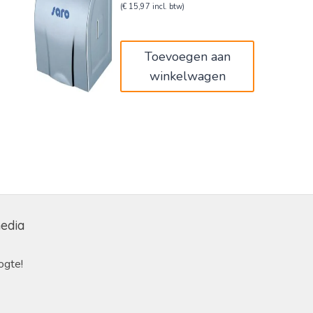
prijs
prijs
(
€
15,97
incl. btw)
was:
is:
€22,00.
€13,20.
Toevoegen aan
winkelwagen
media
ogte!