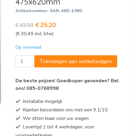
475x620mm
Artikelnummer:
SAR-480-1080
Oorspronkelijke
Huidige
€
25,20
€
42,00
(
€
30,49
incl. btw)
prijs
prijs
was:
is:
Op voorraad
€42,00.
€25,20.
Aluminium
Toevoegen aan winkelwagen
plank
met
De beste prijzen! Goedkoper gevonden? Bel
kunststof
ons! 085-0768998
roosters
475x620mm
Installatie mogelijk
aantal
Klanten beoordelen ons met een 9.1/10
We zitten klaar voor uw vragen
Levertijd 1 tot 4 werkdagen, voor
voorraadartikelen