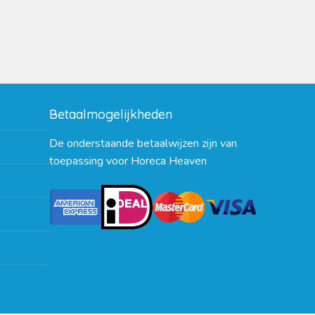
Betaalmogelijkheden
De onderstaande betaalwijzen zijn van
toepassing voor Horeca Heaven