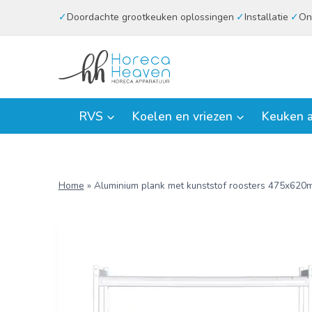
Doorgaan
Doordachte grootkeuken oplossingen
Installatie
On
naar
inhoud
RVS
Koelen en vriezen
Keuken a
Home
»
Aluminium plank met kunststof roosters 475x620