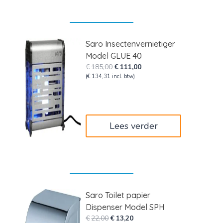
Saro Insectenvernietiger
Model GLUE 40
Oorspronkelijke
Huidige
€
185,00
€
111,00
prijs
prijs
(
€
134,31
incl. btw)
was:
is:
€185,00.
€111,00.
Lees verder
Saro Toilet papier
Dispenser Model SPH
Oorspronkelijke
Huidige
€
22,00
€
13,20