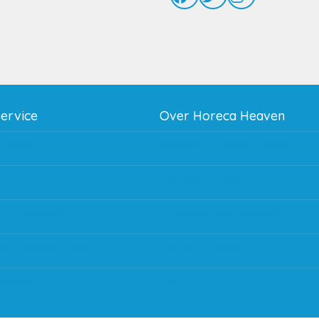
service
Over Horeca Heaven
thodes
Werken bij Horeca Heaven
g
Partners en links
g & bezorging
Algemene voorwaarden
 en goederen retour
Contact opnemen
regeling EIA 2020
Blog