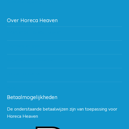
Subsidie regeling EIA 2020
Over Horeca Heaven
Werken bij Horeca Heaven
Partners en links
Algemene voorwaarden
Contact opnemen
Blog
Betaalmogelijkheden
De onderstaande betaalwijzen zijn van toepassing voor
Horeca Heaven