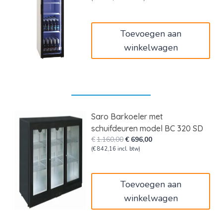
was:
is:
€1.400,00.
€840,00.
Toevoegen aan
winkelwagen
Saro Barkoeler met
schuifdeuren model BC 320 SD
Oorspronkelijke
Huidige
€
1.160,00
€
696,00
prijs
prijs
(
€
842,16
incl. btw)
was:
is:
€1.160,00.
€696,00.
Toevoegen aan
winkelwagen