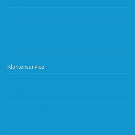
Gebruik van kortingscode
Hoeveel garantie zit er op producten?
Waar kan ik terecht met een opmerking, vraag of klacht?
Kan ik leasen?
Klantenservice
Betaalmethodes
Bestelling
Verzending & bezorging
Storingen en goederen retour