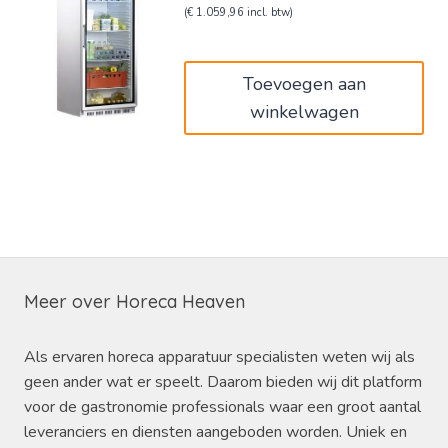
prijs
prijs
(
€
1.059,96
incl. btw)
was:
is:
€1.460,00.
€876,00.
Toevoegen aan
winkelwagen
Meer over Horeca Heaven
Als ervaren horeca apparatuur specialisten weten wij als
geen ander wat er speelt. Daarom bieden wij dit platform
voor de gastronomie professionals waar een groot aantal
leveranciers en diensten aangeboden worden. Uniek en