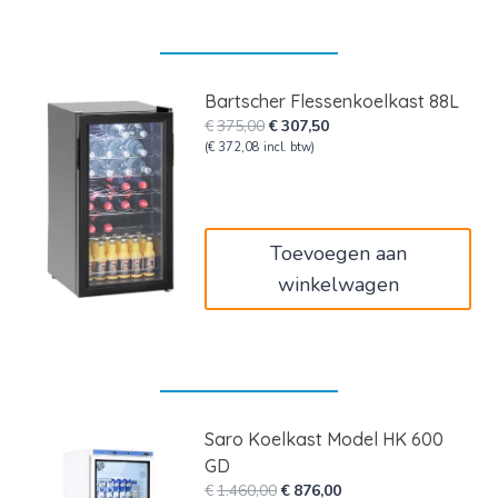
Bartscher Flessenkoelkast 88L
Oorspronkelijke
Huidige
€
375,00
€
307,50
prijs
prijs
(
€
372,08
incl. btw)
was:
is:
€375,00.
€307,50.
Toevoegen aan
winkelwagen
Saro Koelkast Model HK 600
GD
Oorspronkelijke
Huidige
€
1.460,00
€
876,00