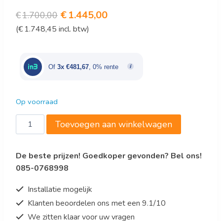
Oorspronkelijke
Huidige
€
1.445,00
€
1.700,00
(
€
1.748,45
incl. btw)
prijs
prijs
was:
is:
€1.700,00.
€1.445,00.
Of
3x €481,67
, 0% rente
Op voorraad
BARCOOLER
Toevoegen aan winkelwagen
ZWART
2
De beste prijzen! Goedkoper gevonden? Bel ons!
DEURS
085-0768998
aantal
Installatie mogelijk
Klanten beoordelen ons met een 9.1/10
We zitten klaar voor uw vragen