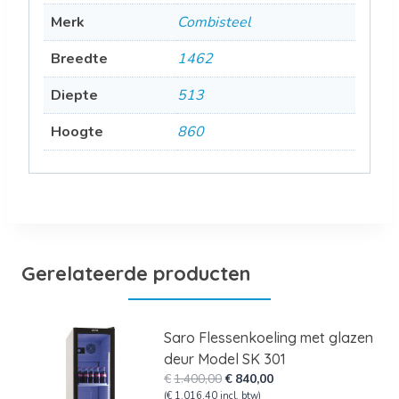
Merk
Combisteel
Breedte
1462
Diepte
513
Hoogte
860
Gerelateerde producten
Saro Flessenkoeling met glazen
deur Model SK 301
Oorspronkelijke
Huidige
€
1.400,00
€
840,00
prijs
prijs
(
€
1.016,40
incl. btw)