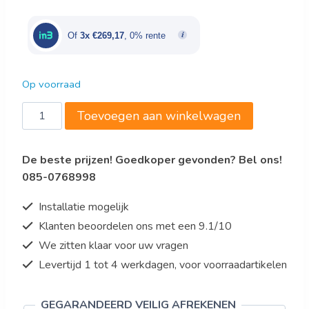
was:
is:
€950,00.
€807,50.
Of
3x €269,17
, 0% rente
Op voorraad
BARKOELER
Toevoegen aan winkelwagen
ZWART
3
De beste prijzen! Goedkoper gevonden? Bel ons!
DEUREN
085-0768998
aantal
Installatie mogelijk
Klanten beoordelen ons met een 9.1/10
We zitten klaar voor uw vragen
Levertijd 1 tot 4 werkdagen, voor voorraadartikelen
GEGARANDEERD VEILIG AFREKENEN