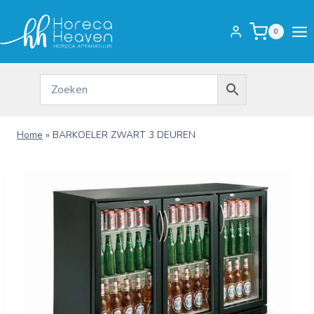
Doorgaan
naar
0
inhoud
Home
»
BARKOELER ZWART 3 DEUREN