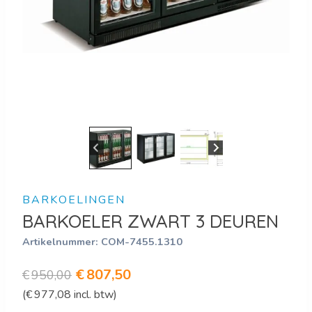
BARKOELINGEN
BARKOELER ZWART 3 DEUREN
Artikelnummer:
COM-7455.1310
Oorspronkelijke
Huidige
€
807,50
€
950,00
(
€
977,08
incl. btw)
prijs
prijs