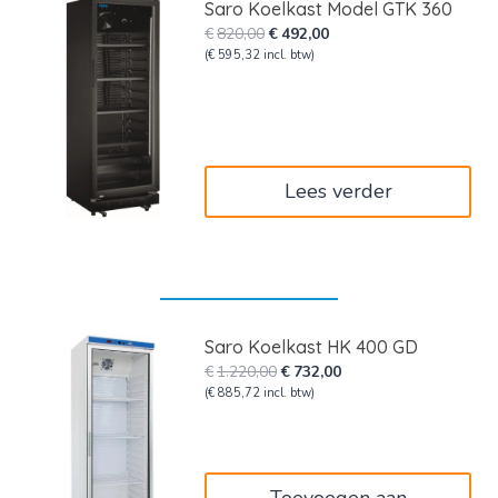
Saro Koelkast Model GTK 360
Oorspronkelijke
Huidige
€
820,00
€
492,00
prijs
prijs
(
€
595,32
incl. btw)
was:
is:
€820,00.
€492,00.
Lees verder
Saro Koelkast HK 400 GD
Oorspronkelijke
Huidige
€
1.220,00
€
732,00
prijs
prijs
(
€
885,72
incl. btw)
was:
is:
€1.220,00.
€732,00.