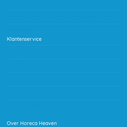
Hoeveel garantie zit er op producten?
Waar kan ik terecht met een opmerking, vraag of klacht?
Kan ik leasen?
Klantenservice
Betaalmethodes
Bestelling
Verzending & bezorging
Storingen en goederen retour
Subsidie regeling EIA 2020
Over Horeca Heaven