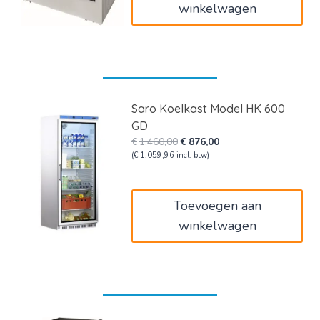
winkelwagen
Saro Koelkast Model HK 600
GD
Oorspronkelijke
Huidige
€
1.460,00
€
876,00
prijs
prijs
(
€
1.059,96
incl. btw)
was:
is:
€1.460,00.
€876,00.
Toevoegen aan
winkelwagen