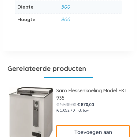
Diepte
500
Hoogte
900
Gerelateerde producten
Saro Flessenkoeling Model FKT
935
Oorspronkelijke
Huidige
€
1.500,00
€
870,00
prijs
prijs
(
€
1.052,70
incl. btw)
was:
is:
€1.500,00.
€870,00.
Toevoegen aan