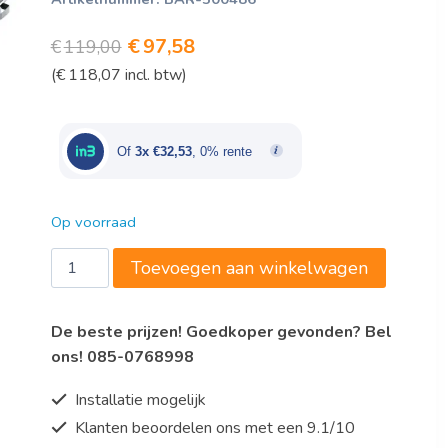
Oorspronkelijke
Huidige
€
97,58
€
119,00
(
€
118,07
incl. btw)
prijs
prijs
was:
is:
€119,00.
€97,58.
Of
3x €32,53
, 0% rente
Op voorraad
Bartscher
Toevoegen aan winkelwagen
Chafing
dish-
De beste prijzen! Goedkoper gevonden? Bel
set
ons! 085-0768998
1/1
BP
Installatie mogelijk
aantal
Klanten beoordelen ons met een 9.1/10