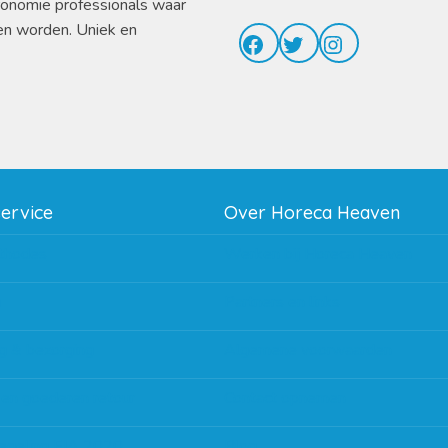
ronomie professionals waar
en worden. Uniek en
Facebook
Twitter
Instagram
service
Over Horeca Heaven
thodes
Werken bij Horeca Heaven
g
Partners en links
g & bezorging
Algemene voorwaarden
 en goederen retour
Contact opnemen
regeling EIA 2020
Blog