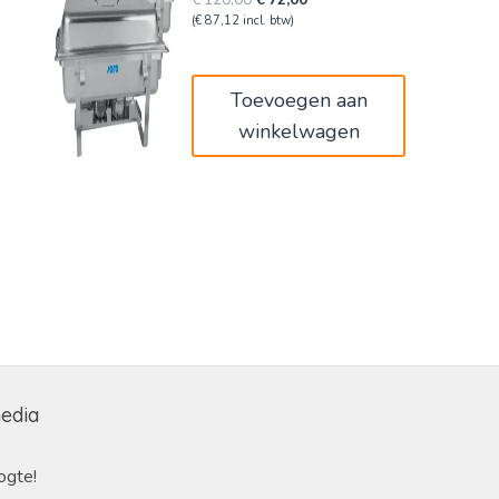
prijs
prijs
(
€
87,12
incl. btw)
was:
is:
€120,00.
€72,00.
Toevoegen aan
winkelwagen
media
ogte!