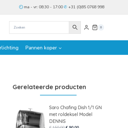
ma - vr: 08:30 - 17:00
+31 (0)85 0768 998
0
rlichting
Pannen koper
Gerelateerde producten
Saro Chafing Dish 1/1 GN
met roldeksel Model
DENNIS
Oorspronkelijke
Huidige
€
150,00
€
90,00