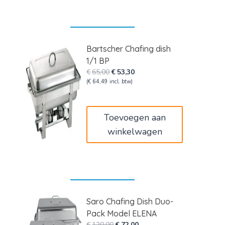
Bartscher Chafing dish
1/1 BP
Oorspronkelijke
Huidige
€
65,00
€
53,30
prijs
prijs
(
€
64,49
incl. btw)
was:
is:
€65,00.
€53,30.
Toevoegen aan
winkelwagen
Saro Chafing Dish Duo-
Pack Model ELENA
Oorspronkelijke
Huidige
€
120,00
€
72,00