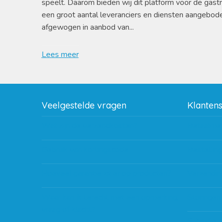
speelt. Daarom bieden wij dit platform voor de gast
een groot aantal leveranciers en diensten aangebod
afgewogen in aanbod van...
Lees meer
Veelgestelde vragen
Klanten
Wat zijn de verzendkosten?
Betaalme
Gebruik van kortingscode
Bestellin
Hoeveel garantie zit er op producten?
Verzendin
Waar kan ik terecht met een opmerking,
Storingen
vraag of klacht?
Subsidie 