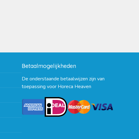
Betaalmogelijkheden
De onderstaande betaalwijzen zijn van
toepassing voor Horeca Heaven