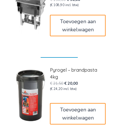
prijs
prijs
(
€
108,90
incl. btw)
was:
is:
€150,00.
€90,00.
Toevoegen aan
winkelwagen
Pyrogel – brandpasta
4kg
Oorspronkelijke
Huidige
€
21,50
€
20,00
prijs
prijs
(
€
24,20
incl. btw)
was:
is:
€21,50.
€20,00.
Toevoegen aan
winkelwagen