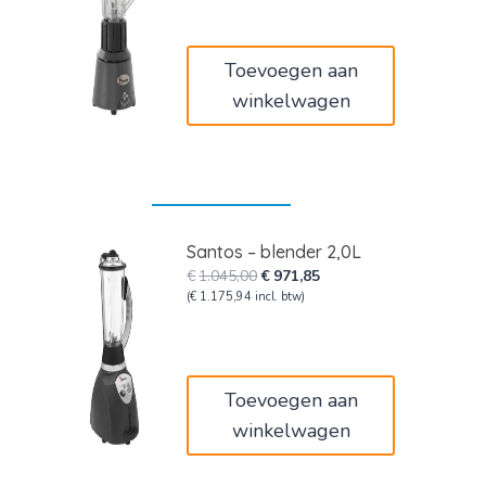
€340,00.
€316,20.
Toevoegen aan
winkelwagen
Santos – blender 2,0L
Oorspronkelijke
Huidige
€
1.045,00
€
971,85
prijs
prijs
(
€
1.175,94
incl. btw)
was:
is:
€1.045,00.
€971,85.
Toevoegen aan
winkelwagen