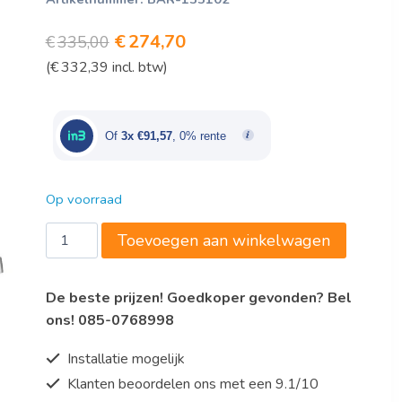
Oorspronkelijke
Huidige
€
274,70
€
335,00
(
€
332,39
incl. btw)
prijs
prijs
was:
is:
€335,00.
€274,70.
Of
3x €91,57
, 0% rente
Op voorraad
Bartscher
Toevoegen aan winkelwagen
Drankenmixer,
dubbel
De beste prijzen! Goedkoper gevonden? Bel
2x
ons! 085-0768998
700
ml
Installatie mogelijk
aantal
Klanten beoordelen ons met een 9.1/10