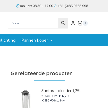
ma - vr: 08:30 - 17:00
+31 (0)85 0768 998
0
rlichting
Pannen koper
Gerelateerde producten
Santos – blender 1,25L
Oorspronkelijke
Huidige
€
340,00
€
316,20
prijs
prijs
(
€
382,60
incl. btw)
was:
is: