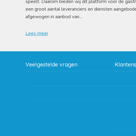
speelt. Daarom bieden wij dit platform voor de gast
een groot aantal leveranciers en diensten aangebod
afgewogen in aanbod van...
Lees meer
Veelgestelde vragen
Klanten
Wat zijn de verzendkosten?
Betaalme
Gebruik van kortingscode
Bestellin
Hoeveel garantie zit er op producten?
Verzendin
Waar kan ik terecht met een opmerking,
Storingen
vraag of klacht?
Subsidie 