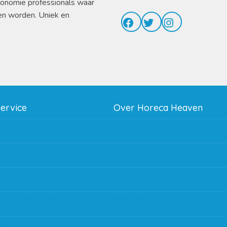
ronomie professionals waar
en worden. Uniek en
Facebook
Twitter
Instagram
service
Over Horeca Heaven
thodes
Werken bij Horeca Heaven
g
Partners en links
g & bezorging
Algemene voorwaarden
 en goederen retour
Contact opnemen
regeling EIA 2020
Blog