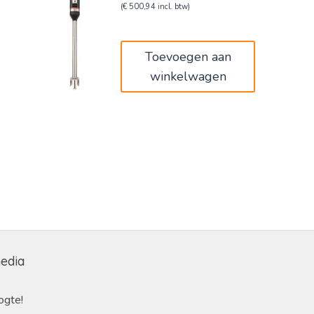
prijs
prijs
(
€
500,94
incl. btw)
was:
is:
€690,00.
€414,00.
Toevoegen aan
winkelwagen
media
ogte!