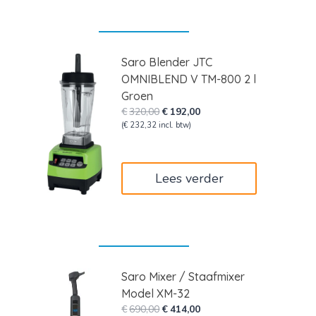
Saro Blender JTC
OMNIBLEND V TM-800 2 l
Groen
Oorspronkelijke
Huidige
€
320,00
€
192,00
prijs
prijs
(
€
232,32
incl. btw)
was:
is:
€320,00.
€192,00.
Lees verder
Saro Mixer / Staafmixer
Model XM-32
Oorspronkelijke
Huidige
€
690,00
€
414,00