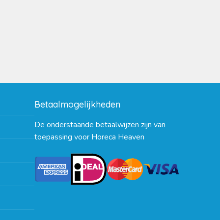
Betaalmogelijkheden
De onderstaande betaalwijzen zijn van
toepassing voor Horeca Heaven