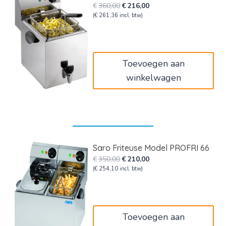
Oorspronkelijke
Huidige
€
360,00
€
216,00
prijs
prijs
(
€
261,36
incl. btw)
was:
is:
€360,00.
€216,00.
Toevoegen aan
winkelwagen
Saro Friteuse Model PROFRI 66
Oorspronkelijke
Huidige
€
350,00
€
210,00
prijs
prijs
(
€
254,10
incl. btw)
was:
is:
€350,00.
€210,00.
Toevoegen aan