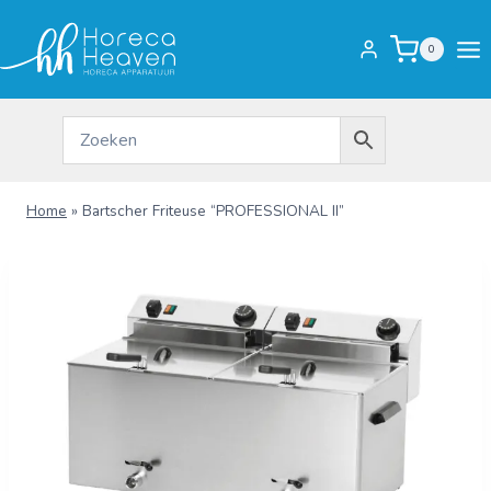
Doorgaan
naar
0
inhoud
Home
»
Bartscher Friteuse “PROFESSIONAL II”