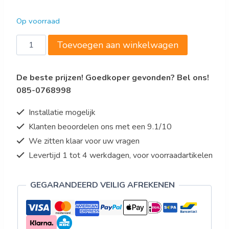
Op voorraad
Bartscher
Toevoegen aan winkelwagen
Friteuse
"PROFESSIONAL
De beste prijzen! Goedkoper gevonden? Bel ons!
II"
085-0768998
aantal
Installatie mogelijk
Klanten beoordelen ons met een 9.1/10
We zitten klaar voor uw vragen
Levertijd 1 tot 4 werkdagen, voor voorraadartikelen
GEGARANDEERD VEILIG AFREKENEN