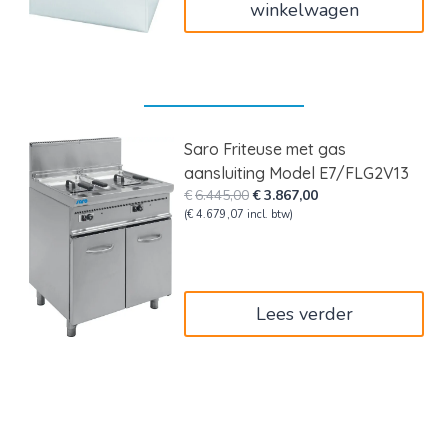
winkelwagen
Saro Friteuse met gas
aansluiting Model E7/FLG2V13
Oorspronkelijke
Huidige
€
6.445,00
€
3.867,00
prijs
prijs
(
€
4.679,07
incl. btw)
was:
is:
€6.445,00.
€3.867,00.
Lees verder