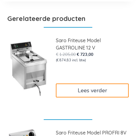
Gerelateerde producten
Saro Friteuse Model
GASTROLINE 12 V
Oorspronkelijke
Huidige
€
1.205,00
€
723,00
prijs
prijs
(
€
874,83
incl. btw)
was:
is:
€1.205,00.
€723,00.
Lees verder
Saro Friteuse Model PROFRI 8V