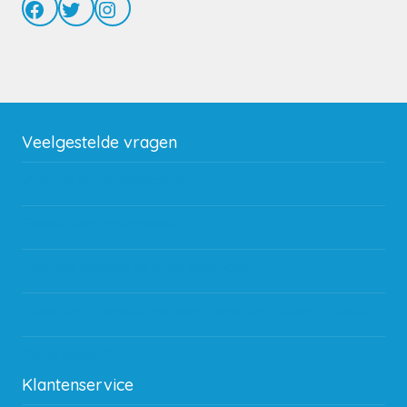
Facebook
Twitter
Instagram
Veelgestelde vragen
Wat zijn de verzendkosten?
Gebruik van kortingscode
Hoeveel garantie zit er op producten?
Waar kan ik terecht met een opmerking, vraag of klacht?
Kan ik leasen?
Klantenservice