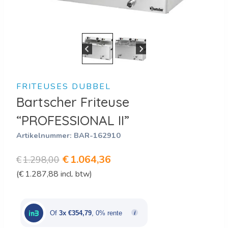
FRITEUSES DUBBEL
Bartscher Friteuse
“PROFESSIONAL II”
Artikelnummer:
BAR-162910
Oorspronkelijke
Huidige
€
1.064,36
€
1.298,00
(
€
1.287,88
incl. btw)
prijs
prijs
was:
is:
€1.298,00.
€1.064,36.
Of
3x €354,79
, 0% rente