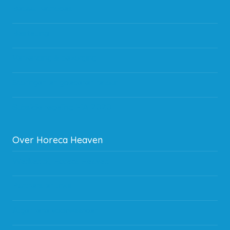
Betaalmethodes
Bestelling
Verzending & bezorging
Storingen en goederen retour
Subsidie regeling EIA 2020
Over Horeca Heaven
Werken bij Horeca Heaven
Partners en links
Algemene voorwaarden