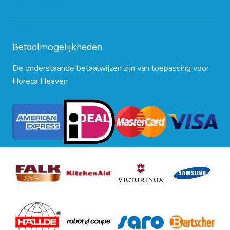
Contact opnemen
Blog
Betaalmogelijkheden
De onderstaande betaalwijzen zijn van toepassing voor
Horeca Heaven