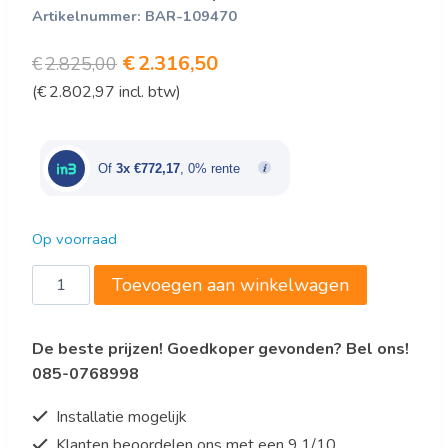
Artikelnummer:
BAR-109470
Oorspronkelijke
Huidige
€
2.316,50
€
2.825,00
(
€
2.802,97
incl. btw)
prijs
prijs
was:
is:
€2.825,00.
€2.316,50.
Of
3x €772,17
, 0% rente
Op voorraad
Bartscher
Toevoegen aan winkelwagen
Glaspoleermachine
aantal
De beste prijzen! Goedkoper gevonden? Bel ons!
085-0768998
Installatie mogelijk
Klanten beoordelen ons met een 9.1/10