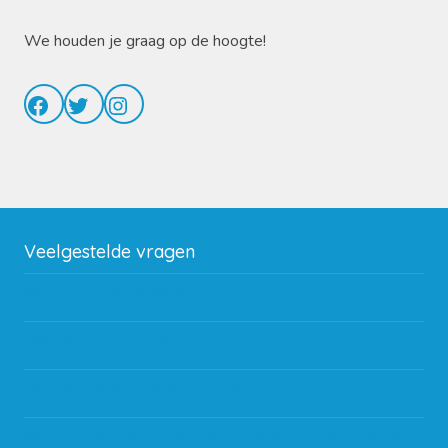
We houden je graag op de hoogte!
Facebook
Twitter
Instagram
Veelgestelde vragen
Wat zijn de verzendkosten?
Gebruik van kortingscode
Hoeveel garantie zit er op producten?
Waar kan ik terecht met een opmerking, vraag of klacht?