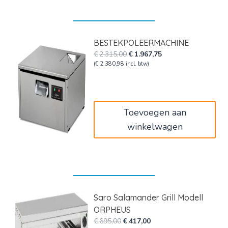
BESTEKPOLEERMACHINE
Oorspronkelijke
Huidige
€
2.315,00
€
1.967,75
prijs
prijs
(
€
2.380,98
incl. btw)
was:
is:
€2.315,00.
€1.967,75.
Toevoegen aan
winkelwagen
Saro Salamander Grill Modell
ORPHEUS
Oorspronkelijke
Huidige
€
695,00
€
417,00