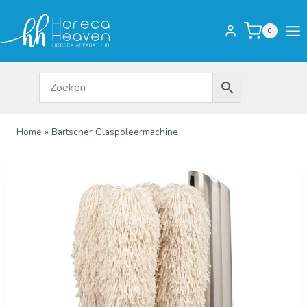
Doorgaan
naar
0
inhoud
Home
»
Bartscher Glaspoleermachine