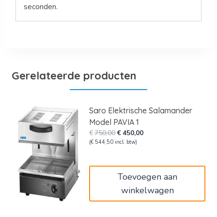
seconden.
Gerelateerde producten
Saro Elektrische Salamander
Model PAVIA 1
Oorspronkelijke
Huidige
€
750,00
€
450,00
prijs
prijs
(
€
544,50
incl. btw)
was:
is:
€750,00.
€450,00.
Toevoegen aan
winkelwagen