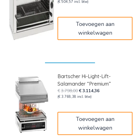
prijs
prijs
(
€
504,57
incl. btw)
was:
is:
€695,00.
€417,00.
Toevoegen aan
winkelwagen
Bartscher Hi-Light-Lift-
Salamander “Premium”
Oorspronkelijke
Huidige
€
3.798,00
€
3.114,36
prijs
prijs
(
€
3.768,38
incl. btw)
was:
is:
€3.798,00.
€3.114,36.
Toevoegen aan
winkelwagen