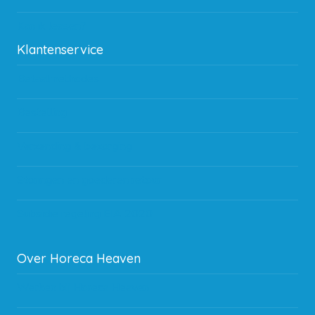
Kan ik leasen?
Klantenservice
Betaalmethodes
Bestelling
Verzending & bezorging
Storingen en goederen retour
Subsidie regeling EIA 2020
Over Horeca Heaven
Werken bij Horeca Heaven