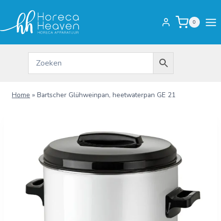
Doorgaan
naar
0
inhoud
Home
»
Bartscher Glühweinpan, heetwaterpan GE 21