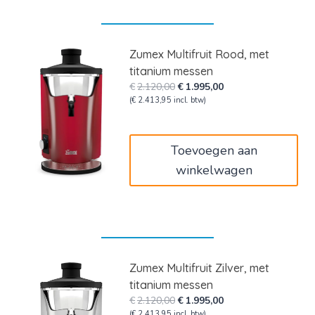
Zumex Multifruit Rood, met
titanium messen
Oorspronkelijke
Huidige
€
2.120,00
€
1.995,00
prijs
prijs
(
€
2.413,95
incl. btw)
was:
is:
€2.120,00.
€1.995,00.
Toevoegen aan
winkelwagen
Zumex Multifruit Zilver, met
titanium messen
Oorspronkelijke
Huidige
€
2.120,00
€
1.995,00
prijs
prijs
(
€
2.413,95
incl. btw)