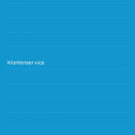
Gebruik van kortingscode
Hoeveel garantie zit er op producten?
Waar kan ik terecht met een opmerking, vraag of klacht?
Kan ik leasen?
Klantenservice
Betaalmethodes
Bestelling
Verzending & bezorging
Storingen en goederen retour
Subsidie regeling EIA 2020