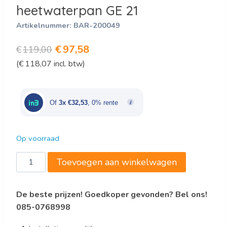
heetwaterpan GE 21
Artikelnummer:
BAR-200049
Oorspronkelijke
Huidige
€
97,58
€
119,00
(
€
118,07
incl. btw)
prijs
prijs
was:
is:
€119,00.
€97,58.
Of
3x €32,53
, 0% rente
Op voorraad
Bartscher
Toevoegen aan winkelwagen
Glühweinpan,
heetwaterpan
De beste prijzen! Goedkoper gevonden? Bel ons!
GE
085-0768998
21
aantal