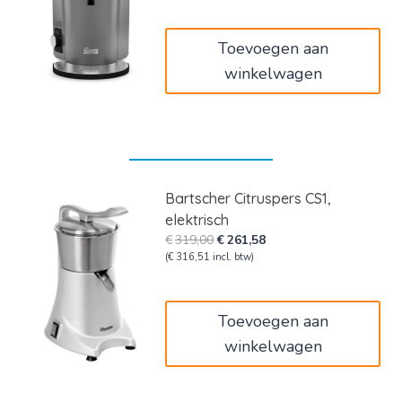
was:
is:
€2.120,00.
€1.995,00.
Toevoegen aan
winkelwagen
Bartscher Citruspers CS1,
elektrisch
Oorspronkelijke
Huidige
€
319,00
€
261,58
prijs
prijs
(
€
316,51
incl. btw)
was:
is:
€319,00.
€261,58.
Toevoegen aan
winkelwagen