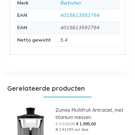
Merk
Bartscher
EAN
4015613592794
EAN
4015613592794
Netto gewicht
5.4
Gerelateerde producten
Zumex Multifruit Antraciet, met
titanium messen
Oorspronkelijke
Huidige
€
2.120,00
€
1.995,00
prijs
prijs
(
€
2.413,95
incl. btw)