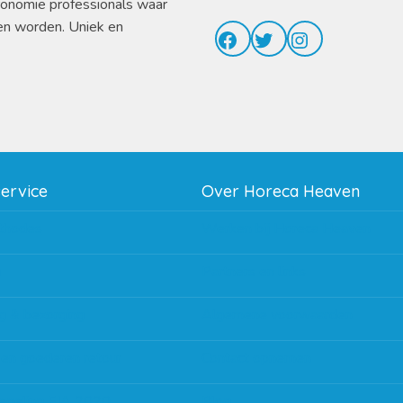
ronomie professionals waar
en worden. Uniek en
Facebook
Twitter
Instagram
service
Over Horeca Heaven
thodes
Werken bij Horeca Heaven
g
Partners en links
g & bezorging
Algemene voorwaarden
 en goederen retour
Contact opnemen
regeling EIA 2020
Blog