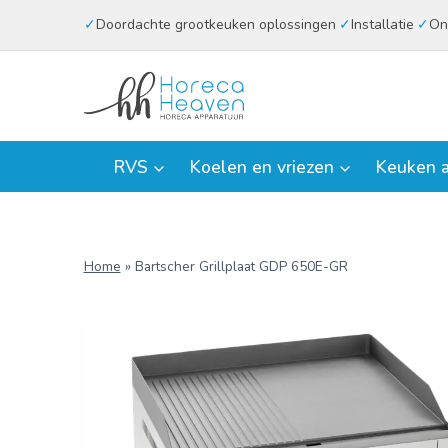
Doorgaan
Doordachte grootkeuken oplossingen
Installatie
On
naar
inhoud
RVS
Koelen en vriezen
Keuken a
Home
»
Bartscher Grillplaat GDP 650E-GR