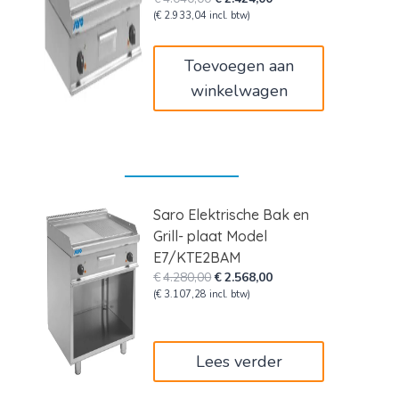
prijs
prijs
(
€
2.933,04
incl. btw)
was:
is:
€4.040,00.
€2.424,00.
Toevoegen aan
winkelwagen
Saro Elektrische Bak en
Grill- plaat Model
E7/KTE2BAM
Oorspronkelijke
Huidige
€
4.280,00
€
2.568,00
prijs
prijs
(
€
3.107,28
incl. btw)
was:
is:
€4.280,00.
€2.568,00.
Lees verder