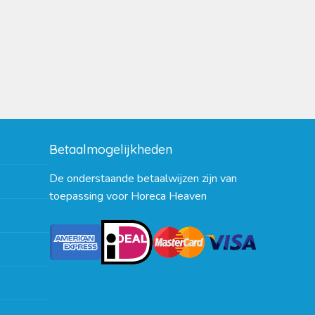
Betaalmogelijkheden
De onderstaande betaalwijzen zijn van
toepassing voor Horeca Heaven