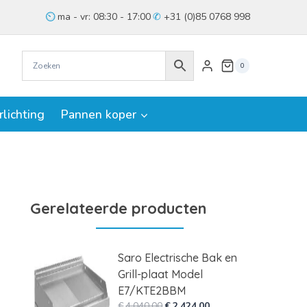
ma - vr: 08:30 - 17:00
+31 (0)85 0768 998
0
rlichting
Pannen koper
Gerelateerde producten
Saro Electrische Bak en
Grill-plaat Model
E7/KTE2BBM
Oorspronkelijke
Huidige
€
4.040,00
€
2.424,00