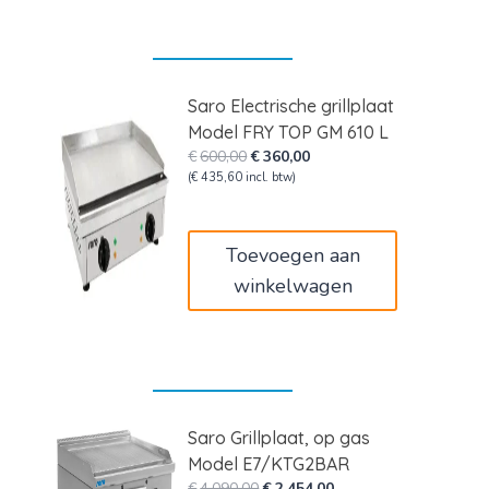
Saro Electrische grillplaat
Model FRY TOP GM 610 L
Oorspronkelijke
Huidige
€
600,00
€
360,00
prijs
prijs
(
€
435,60
incl. btw)
was:
is:
€600,00.
€360,00.
Toevoegen aan
winkelwagen
Saro Grillplaat, op gas
Model E7/KTG2BAR
Oorspronkelijke
Huidige
€
4.090,00
€
2.454,00