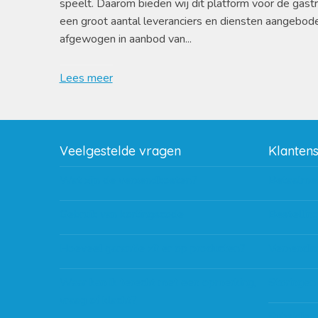
speelt. Daarom bieden wij dit platform voor de gast
een groot aantal leveranciers en diensten aangebod
afgewogen in aanbod van...
Lees meer
Veelgestelde vragen
Klanten
Wat zijn de verzendkosten?
Betaalme
Gebruik van kortingscode
Bestellin
Hoeveel garantie zit er op producten?
Verzendin
Waar kan ik terecht met een opmerking,
Storingen
vraag of klacht?
Subsidie 