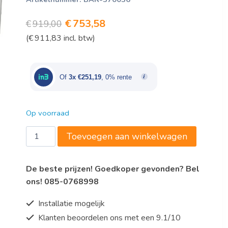
Oorspronkelijke
Huidige
€
753,58
€
919,00
(
€
911,83
incl. btw)
prijs
prijs
was:
is:
€919,00.
€753,58.
Of
3x €251,19
, 0% rente
Op voorraad
Bartscher
Toevoegen aan winkelwagen
Grillplaat
GDP
De beste prijzen! Goedkoper gevonden? Bel
650E-
ons! 085-0768998
GR
aantal
Installatie mogelijk
Klanten beoordelen ons met een 9.1/10