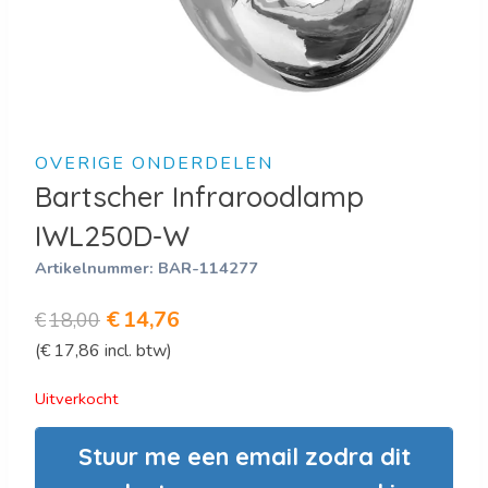
OVERIGE ONDERDELEN
Bartscher Infraroodlamp
IWL250D-W
Artikelnummer:
BAR-114277
Oorspronkelijke
Huidige
€
14,76
€
18,00
(
€
17,86
incl. btw)
prijs
prijs
was:
is:
Uitverkocht
€18,00.
€14,76.
Stuur me een email zodra dit