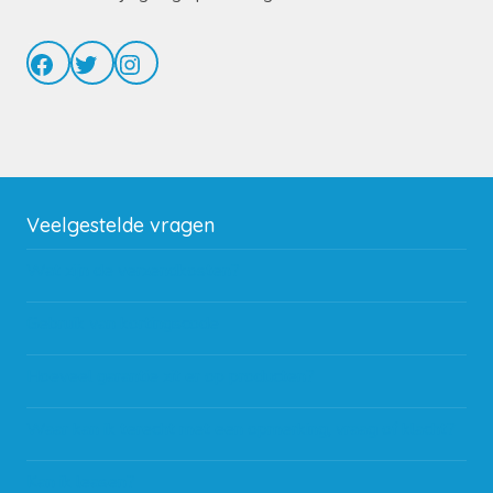
Facebook
Twitter
Instagram
Veelgestelde vragen
Wat zijn de verzendkosten?
Gebruik van kortingscode
Hoeveel garantie zit er op producten?
Waar kan ik terecht met een opmerking, vraag of klacht?
Kan ik leasen?