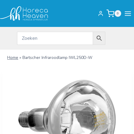
Doorgaan
naar
0
inhoud
Home
»
Bartscher Infraroodlamp IWL250D-W