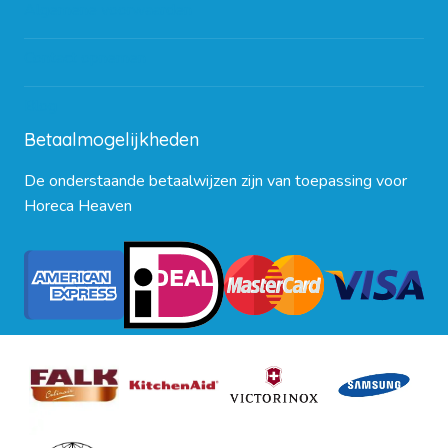
Algemene voorwaarden
Contact opnemen
Blog
Betaalmogelijkheden
De onderstaande betaalwijzen zijn van toepassing voor
Horeca Heaven