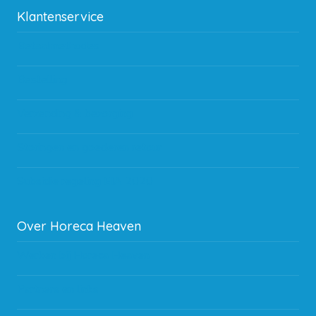
Klantenservice
Betaalmethodes
Bestelling
Verzending & bezorging
Storingen en goederen retour
Subsidie regeling EIA 2020
Over Horeca Heaven
Werken bij Horeca Heaven
Partners en links