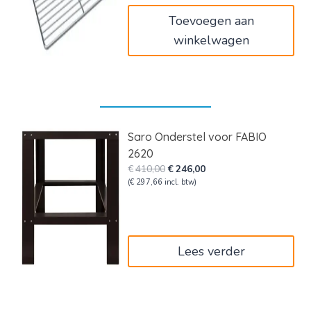
€59,00.
€35,40.
Toevoegen aan
winkelwagen
Saro Onderstel voor FABIO
2620
Oorspronkelijke
Huidige
€
410,00
€
246,00
prijs
prijs
(
€
297,66
incl. btw)
was:
is:
€410,00.
€246,00.
Lees verder