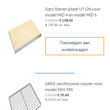
Saro Stenen plaat 1/1 GN voor
model MID 4 en model MID 6
Oorspronkelijke
Huidige
€
330,00
€
198,00
prijs
prijs
(
€
239,58
incl. btw)
was:
is:
€330,00.
€198,00.
Toevoegen aan
winkelwagen
SARO verchroomd rooster voor
model EKO 595
Oorspronkelijke
Huidige
€
59,00
€
35,40
prijs
prijs
(
€
42,83
incl. btw)
was:
is: