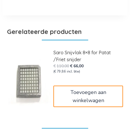
Gerelateerde producten
Saro Snijvlak 8×8 for Patat
/Friet snijder
Oorspronkelijke
Huidige
€
110,00
€
66,00
prijs
prijs
(
€
79,86
incl. btw)
was:
is:
€110,00.
€66,00.
Toevoegen aan
winkelwagen