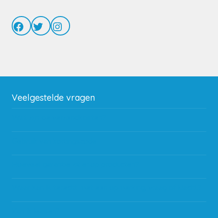
Facebook
Twitter
Instagram
Veelgestelde vragen
Wat zijn de verzendkosten?
Gebruik van kortingscode
Hoeveel garantie zit er op producten?
Waar kan ik terecht met een opmerking, vraag of klacht?
Kan ik leasen?