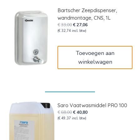
Bartscher Zeepdispenser,
wandmontage, CNS, 1L
Oorspronkelijke
Huidige
€
33,00
€
27,06
prijs
prijs
(
€
32,74
incl. btw)
was:
is:
€33,00.
€27,06.
Toevoegen aan
winkelwagen
Saro Vaatwasmiddel PRO 100
Oorspronkelijke
Huidige
€
68,00
€
40,80
prijs
prijs
(
€
49,37
incl. btw)
was:
is:
€68,00.
€40,80.