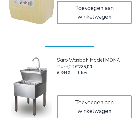
Toevoegen aan
winkelwagen
Saro Wasbak Model MONA
Oorspronkelijke
Huidige
€
475,00
€
285,00
prijs
prijs
(
€
344,85
incl. btw)
was:
is:
€475,00.
€285,00.
Toevoegen aan
winkelwagen