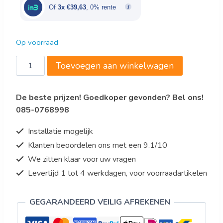
€145,00.
€118,90.
Of
3x €39,63
, 0% rente
Op voorraad
Bartscher
Toevoegen aan winkelwagen
Insectenverdelger
IF-
De beste prijzen! Goedkoper gevonden? Bel ons!
100
085-0768998
aantal
Installatie mogelijk
Klanten beoordelen ons met een 9.1/10
We zitten klaar voor uw vragen
Levertijd 1 tot 4 werkdagen, voor voorraadartikelen
GEGARANDEERD VEILIG AFREKENEN