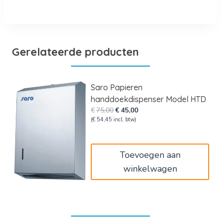
Gerelateerde producten
Saro Papieren
handdoekdispenser Model HTD
Oorspronkelijke
Huidige
€
75,00
€
45,00
prijs
prijs
(
€
54,45
incl. btw)
was:
is:
€75,00.
€45,00.
Toevoegen aan
winkelwagen