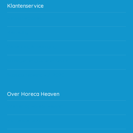
Klantenservice
Betaalmethodes
Bestelling
Verzending & bezorging
Storingen en goederen retour
Subsidie regeling EIA 2020
Over Horeca Heaven
Werken bij Horeca Heaven
Partners en links