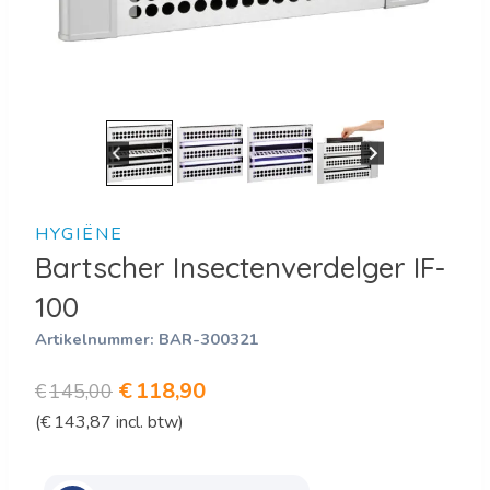
HYGIËNE
Bartscher Insectenverdelger IF-
100
Artikelnummer:
BAR-300321
Oorspronkelijke
Huidige
€
118,90
€
145,00
(
€
143,87
incl. btw)
prijs
prijs
was:
is: