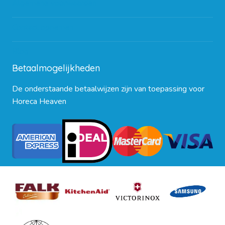
Algemene voorwaarden
Contact opnemen
Blog
Betaalmogelijkheden
De onderstaande betaalwijzen zijn van toepassing voor
Horeca Heaven