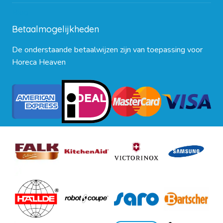
Blog
Betaalmogelijkheden
De onderstaande betaalwijzen zijn van toepassing voor
Horeca Heaven