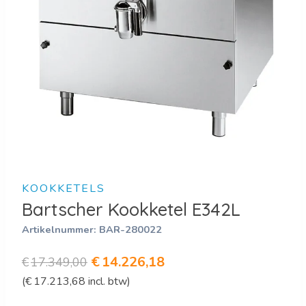
KOOKKETELS
Bartscher Kookketel E342L
Artikelnummer:
BAR-280022
Oorspronkelijke
Huidige
€
14.226,18
€
17.349,00
(
€
17.213,68
incl. btw)
prijs
prijs
was:
is: