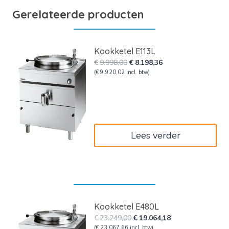
Gerelateerde producten
Kookketel E113L
Oorspronkelijke
Huidige
€
9.998,00
€
8.198,36
prijs
prijs
(
€
9.920,02
incl. btw)
was:
is:
€9.998,00.
€8.198,36.
Lees verder
Kookketel E480L
Oorspronkelijke
Huidige
€
23.249,00
€
19.064,18
prijs
prijs
(
€
23.067,66
incl. btw)