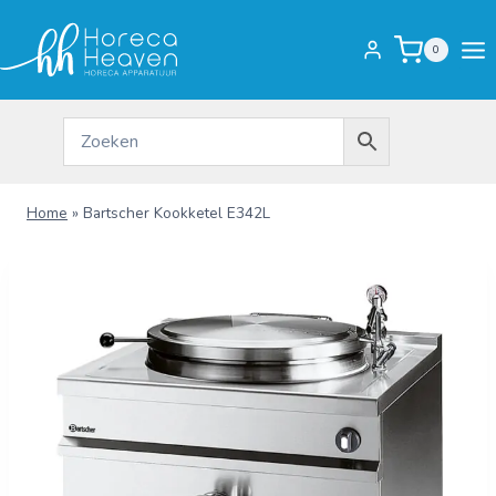
Doorgaan
naar
0
inhoud
Home
»
Bartscher Kookketel E342L