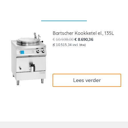
Bartscher Kookketel el., 135L
Oorspronkelijke
Huidige
€
10.598,00
€
8.690,36
prijs
prijs
(
€
10.515,34
incl. btw)
was:
is:
€10.598,00.
€8.690,36.
Lees verder