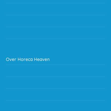
Bestelling
Verzending & bezorging
Storingen en goederen retour
Subsidie regeling EIA 2020
Over Horeca Heaven
Werken bij Horeca Heaven
Partners en links
Algemene voorwaarden
Contact opnemen