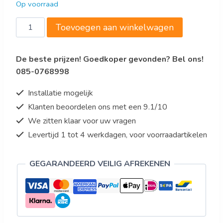
Op voorraad
€17.349,00.
€14.226,18.
Bartscher
Toevoegen aan winkelwagen
Kookketel
E342L
De beste prijzen! Goedkoper gevonden? Bel ons!
aantal
085-0768998
Installatie mogelijk
Klanten beoordelen ons met een 9.1/10
We zitten klaar voor uw vragen
Levertijd 1 tot 4 werkdagen, voor voorraadartikelen
GEGARANDEERD VEILIG AFREKENEN