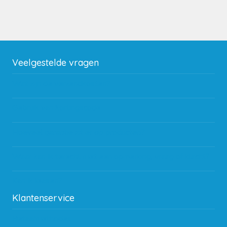
Veelgestelde vragen
Wat zijn de verzendkosten?
Gebruik van kortingscode
Hoeveel garantie zit er op producten?
Waar kan ik terecht met een opmerking, vraag of klacht?
Kan ik leasen?
Klantenservice
Betaalmethodes