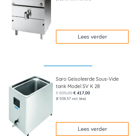
was:
is:
€23.249,00.
€19.064,18.
Lees verder
Saro Geïsoleerde Sous-Vide
tank Model SV K 28
Oorspronkelijke
Huidige
€
695,00
€
417,00
prijs
prijs
(
€
504,57
incl. btw)
was:
is:
€695,00.
€417,00.
Lees verder