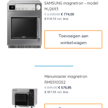
SAMSUNG magnetron – model
MJ2693
Oorspronkelijke
Huidige
€
1.290,00
€
774,00
prijs
prijs
(
€
936,54
incl. btw)
was:
is:
€1.290,00.
€774,00.
Toevoegen aan
winkelwagen
Menumaster magnetron
RMS510DS2
Oorspronkelijke
Huidige
€
695,00
€
576,85
prijs
prijs
(
€
697,99
incl. btw)
was:
is:
€695,00.
€576,85.