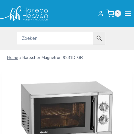
Doorgaan
naar
0
inhoud
Home
»
Bartscher Magnetron 9231D-GR