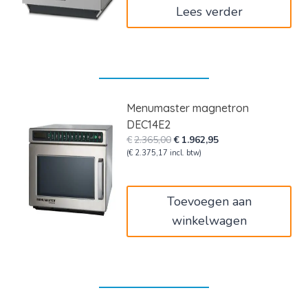
Lees verder
Menumaster magnetron
DEC14E2
Oorspronkelijke
Huidige
€
2.365,00
€
1.962,95
prijs
prijs
(
€
2.375,17
incl. btw)
was:
is:
€2.365,00.
€1.962,95.
Toevoegen aan
winkelwagen