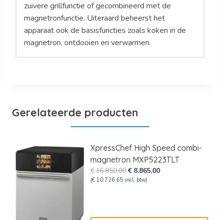
zuivere grillfunctie of gecombineerd met de
magnetronfunctie. Uiteraard beheerst het
apparaat ook de basisfuncties zoals koken in de
magnetron, ontdooien en verwarmen.
Gerelateerde producten
XpressChef High Speed combi-
magnetron MXP5223TLT
Oorspronkelijke
Huidige
€
16.850,00
€
8.865,00
prijs
prijs
(
€
10.726,65
incl. btw)
was:
is:
€16.850,00.
€8.865,00.