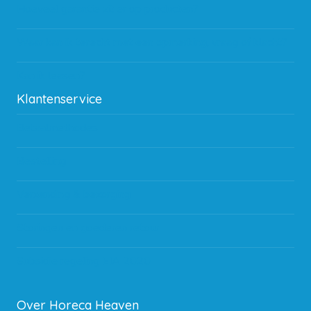
Hoeveel garantie zit er op producten?
Waar kan ik terecht met een opmerking, vraag of klacht?
Kan ik leasen?
Klantenservice
Betaalmethodes
Bestelling
Verzending & bezorging
Storingen en goederen retour
Subsidie regeling EIA 2020
Over Horeca Heaven