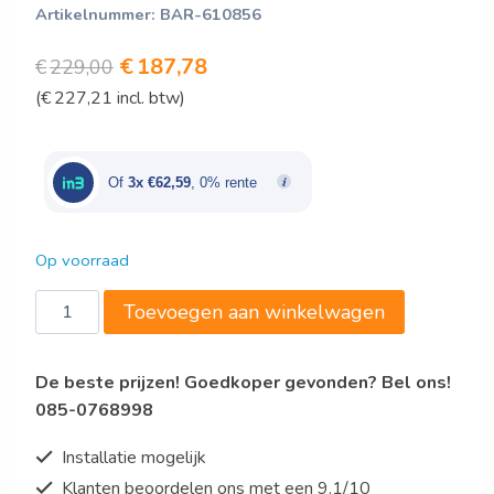
Artikelnummer:
BAR-610856
Oorspronkelijke
Huidige
€
187,78
€
229,00
(
€
227,21
incl. btw)
prijs
prijs
was:
is:
€229,00.
€187,78.
Of
3x €62,59
, 0% rente
Op voorraad
Bartscher
Toevoegen aan winkelwagen
Magnetron
9231D-
De beste prijzen! Goedkoper gevonden? Bel ons!
GR
085-0768998
aantal
Installatie mogelijk
Klanten beoordelen ons met een 9.1/10