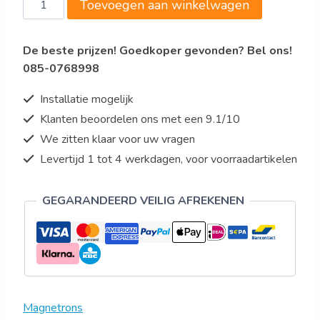
Toevoegen aan winkelwagen
Magnetron
DIG,
De beste prijzen! Goedkoper gevonden? Bel ons!
25L,
085-0768998
1000W
aantal
Installatie mogelijk
Klanten beoordelen ons met een 9.1/10
We zitten klaar voor uw vragen
Levertijd 1 tot 4 werkdagen, voor voorraadartikelen
GEGARANDEERD VEILIG AFREKENEN
Magnetrons