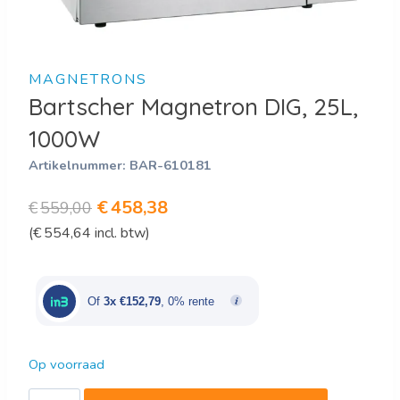
MAGNETRONS
Bartscher Magnetron DIG, 25L,
1000W
Artikelnummer:
BAR-610181
Oorspronkelijke
Huidige
€
458,38
€
559,00
(
€
554,64
incl. btw)
prijs
prijs
was:
is:
€559,00.
€458,38.
Of
3x €152,79
, 0% rente
Op voorraad
Bartscher