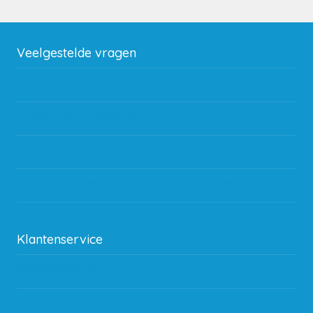
Veelgestelde vragen
Wat zijn de verzendkosten?
Gebruik van kortingscode
Hoeveel garantie zit er op producten?
Waar kan ik terecht met een opmerking, vraag of klacht?
Kan ik leasen?
Klantenservice
Betaalmethodes
Bestelling