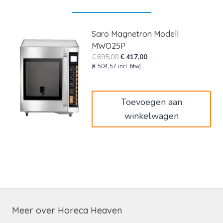
Saro Magnetron Modell
MWO25P
Oorspronkelijke
Huidige
€
695,00
€
417,00
prijs
prijs
(
€
504,57
incl. btw)
was:
is:
€695,00.
€417,00.
Toevoegen aan
winkelwagen
Meer over Horeca Heaven