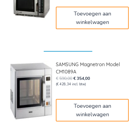
€2.055,00.
€1.705,65.
Toevoegen aan
winkelwagen
SAMSUNG Magnetron Model
CM1089A
Oorspronkelijke
Huidige
€
590,00
€
354,00
prijs
prijs
(
€
428,34
incl. btw)
was:
is:
€590,00.
€354,00.
Toevoegen aan
winkelwagen