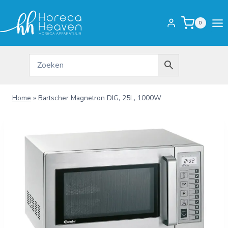
Doorgaan
naar
0
inhoud
Home
»
Bartscher Magnetron DIG, 25L, 1000W