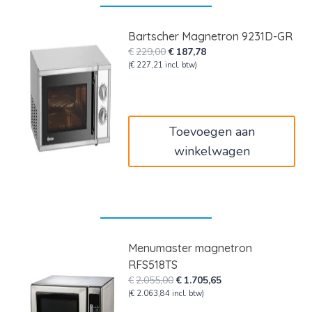
Bartscher Magnetron 9231D-GR
Oorspronkelijke
Huidige
€
229,00
€
187,78
prijs
prijs
(
€
227,21
incl. btw)
was:
is:
€229,00.
€187,78.
Toevoegen aan
winkelwagen
Menumaster magnetron
RFS518TS
Oorspronkelijke
Huidige
€
2.055,00
€
1.705,65
prijs
prijs
(
€
2.063,84
incl. btw)
was:
is: