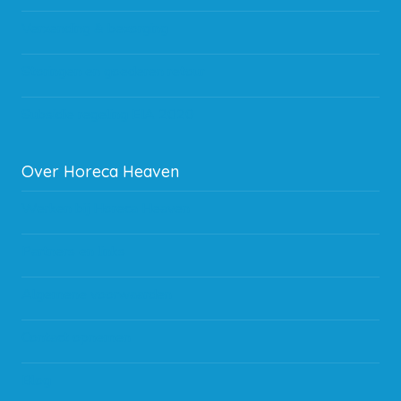
Verzending & bezorging
Storingen en goederen retour
Subsidie regeling EIA 2020
Over Horeca Heaven
Werken bij Horeca Heaven
Partners en links
Algemene voorwaarden
Contact opnemen
Blog