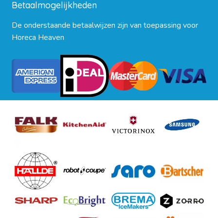
Betaalmogelijkheden
De onderstaande betaalwijzen zijn van toepassing voor
Horeca Heaven