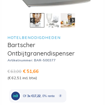
HOTELBENODIGDHEDEN
Bartscher
Ontbijtgranendispenser
Artikelnummer:
BAR-500377
Oorspronkelijke
Huidige
€
51,66
€
63,00
(
€
62,51
incl. btw)
prijs
prijs
was:
is:
€63,00.
€51,66.
Of
3x €17,22
, 0% rente