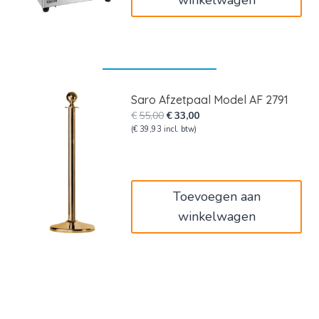
winkelwagen
Saro Afzetpaal Model AF 2791
Oorspronkelijke
Huidige
€
55,00
€
33,00
prijs
prijs
(
€
39,93
incl. btw)
was:
is:
€55,00.
€33,00.
Toevoegen aan
winkelwagen