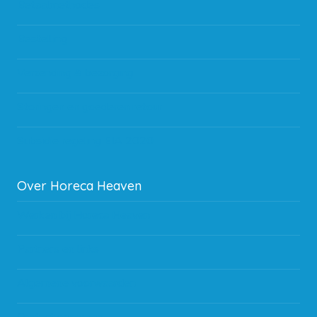
Betaalmethodes
Bestelling
Verzending & bezorging
Storingen en goederen retour
Subsidie regeling EIA 2020
Over Horeca Heaven
Werken bij Horeca Heaven
Partners en links
Algemene voorwaarden