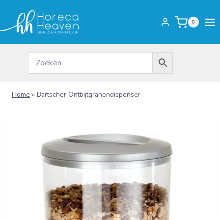
Doorgaan
naar
0
inhoud
Home
»
Bartscher Ontbijtgranendispenser