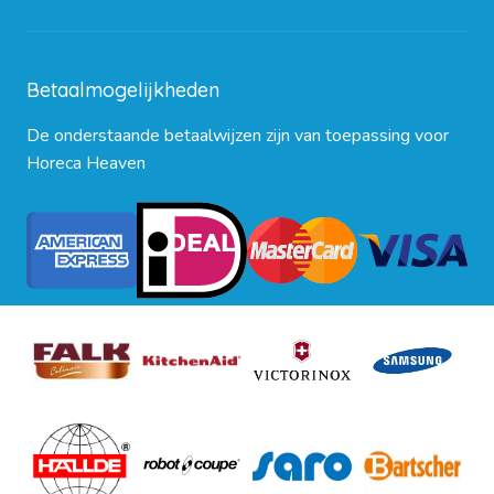
Contact opnemen
Blog
Betaalmogelijkheden
De onderstaande betaalwijzen zijn van toepassing voor
Horeca Heaven