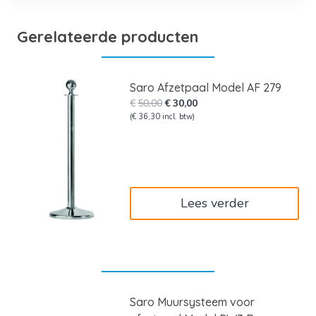
Gerelateerde producten
Saro Afzetpaal Model AF 279
Oorspronkelijke
Huidige
€
50,00
€
30,00
prijs
prijs
(
€
36,30
incl. btw)
was:
is:
€50,00.
€30,00.
Lees verder
Saro Muursysteem voor