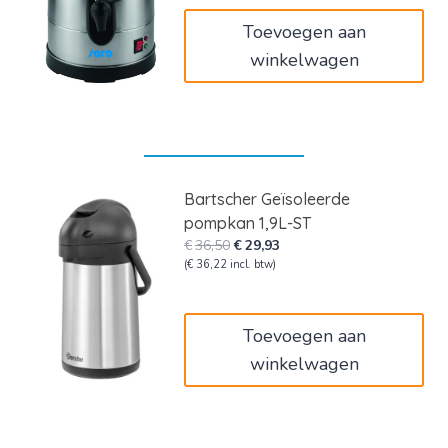
€132,00.
€79,20.
Toevoegen aan
winkelwagen
Bartscher Geïsoleerde
pompkan 1,9L-ST
Oorspronkelijke
Huidige
€
36,50
€
29,93
prijs
prijs
(
€
36,22
incl. btw)
was:
is:
€36,50.
€29,93.
Toevoegen aan
winkelwagen