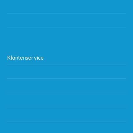
Gebruik van kortingscode
Hoeveel garantie zit er op producten?
Waar kan ik terecht met een opmerking, vraag of klacht?
Kan ik leasen?
Klantenservice
Betaalmethodes
Bestelling
Verzending & bezorging
Storingen en goederen retour
Subsidie regeling EIA 2020