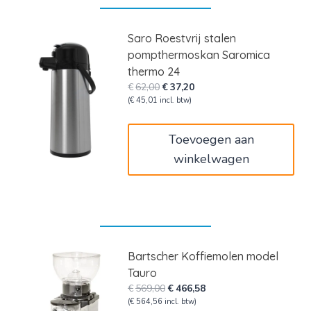
Saro Roestvrij stalen
pompthermoskan Saromica
thermo 24
Oorspronkelijke
Huidige
€
62,00
€
37,20
prijs
prijs
(
€
45,01
incl. btw)
was:
is:
€62,00.
€37,20.
Toevoegen aan
winkelwagen
Bartscher Koffiemolen model
Tauro
Oorspronkelijke
Huidige
€
569,00
€
466,58
prijs
prijs
(
€
564,56
incl. btw)