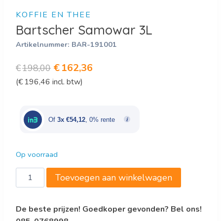
KOFFIE EN THEE
Bartscher Samowar 3L
Artikelnummer:
BAR-191001
Oorspronkelijke
Huidige
€
162,36
€
198,00
(
€
196,46
incl. btw)
prijs
prijs
was:
is:
€198,00.
€162,36.
Of
3x €54,12
, 0% rente
Op voorraad
Bartscher
Toevoegen aan winkelwagen
Samowar
3L
De beste prijzen! Goedkoper gevonden? Bel ons!
aantal