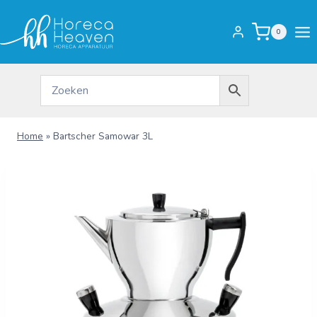
Doorgaan
naar
0
inhoud
Home
»
Bartscher Samowar 3L