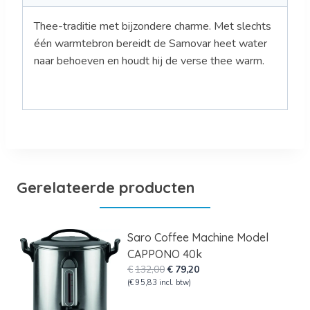
Thee-traditie met bijzondere charme. Met slechts
één warmtebron bereidt de Samovar heet water
naar behoeven en houdt hij de verse thee warm.
Gerelateerde producten
Saro Coffee Machine Model
CAPPONO 40k
Oorspronkelijke
Huidige
€
132,00
€
79,20
prijs
prijs
(
€
95,83
incl. btw)
was:
is: