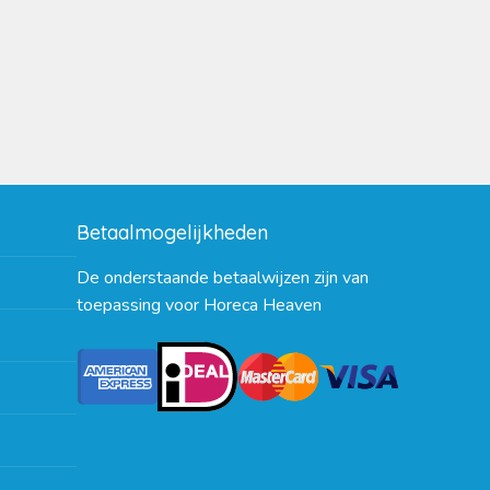
Betaalmogelijkheden
De onderstaande betaalwijzen zijn van
toepassing voor Horeca Heaven