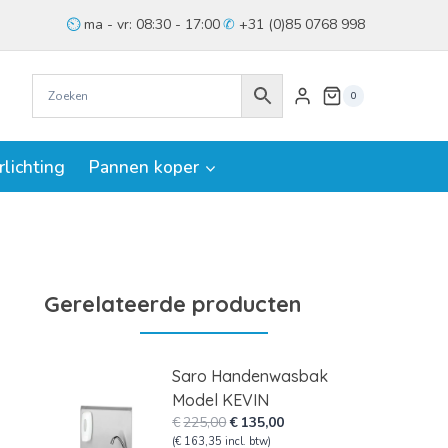
ma - vr: 08:30 - 17:00
+31 (0)85 0768 998
0
rlichting
Pannen koper
Gerelateerde producten
Saro Handenwasbak
Model KEVIN
Oorspronkelijke
Huidige
€
225,00
€
135,00
prijs
prijs
(
€
163,35
incl. btw)