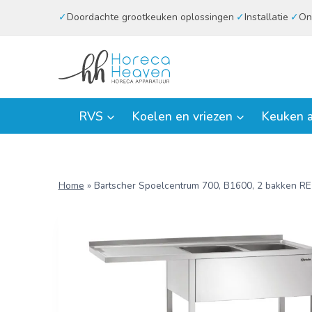
Doorgaan
Doordachte grootkeuken oplossingen
Installatie
On
naar
inhoud
RVS
Koelen en vriezen
Keuken a
Home
»
Bartscher Spoelcentrum 700, B1600, 2 bakken RE