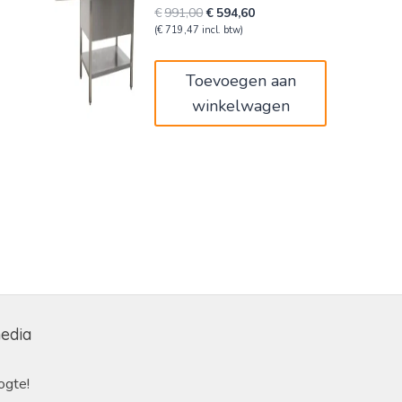
Oorspronkelijke
Huidige
€
991,00
€
594,60
prijs
prijs
(
€
719,47
incl. btw)
was:
is:
€991,00.
€594,60.
Toevoegen aan
winkelwagen
media
ogte!