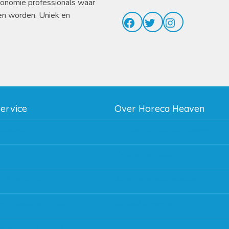
ronomie professionals waar
en worden. Uniek en
Facebook
Twitter
Instagram
service
Over Horeca Heaven
thodes
Werken bij Horeca Heaven
g
Partners en links
g & bezorging
Algemene voorwaarden
 en goederen retour
Contact opnemen
regeling EIA 2020
Blog