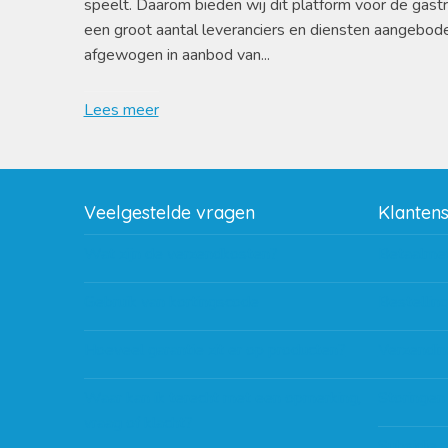
speelt. Daarom bieden wij dit platform voor de gast
een groot aantal leveranciers en diensten aangebod
afgewogen in aanbod van...
Lees meer
Veelgestelde vragen
Klanten
Wat zijn de verzendkosten?
Betaalme
Gebruik van kortingscode
Bestellin
Hoeveel garantie zit er op producten?
Verzendin
Waar kan ik terecht met een opmerking,
Storingen
vraag of klacht?
Subsidie 