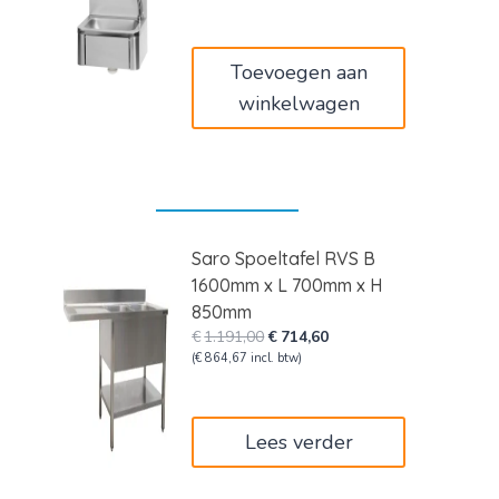
was:
is:
€225,00.
€135,00.
Toevoegen aan
winkelwagen
Saro Spoeltafel RVS B
1600mm x L 700mm x H
850mm
Oorspronkelijke
Huidige
€
1.191,00
€
714,60
prijs
prijs
(
€
864,67
incl. btw)
was:
is:
€1.191,00.
€714,60.
Lees verder