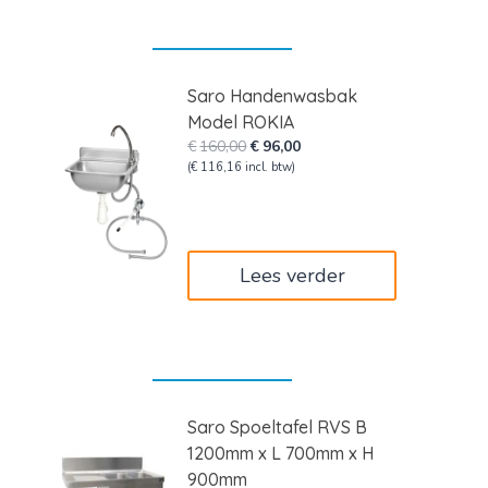
Saro Handenwasbak
Model ROKIA
Oorspronkelijke
Huidige
€
160,00
€
96,00
prijs
prijs
(
€
116,16
incl. btw)
was:
is:
€160,00.
€96,00.
Lees verder
Saro Spoeltafel RVS B
1200mm x L 700mm x H
900mm