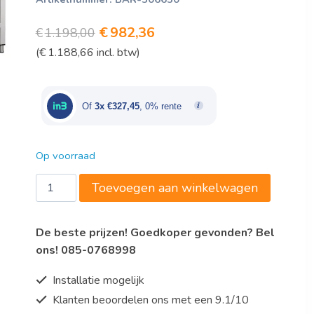
Oorspronkelijke
Huidige
€
982,36
€
1.198,00
(
€
1.188,66
incl. btw)
prijs
prijs
was:
is:
€1.198,00.
€982,36.
Of
3x €327,45
, 0% rente
Op voorraad
Bartscher
Toevoegen aan winkelwagen
Spoelcentrum
700,
De beste prijzen! Goedkoper gevonden? Bel
B1600,
ons! 085-0768998
2
bakken
Installatie mogelijk
RE
Klanten beoordelen ons met een 9.1/10
aantal